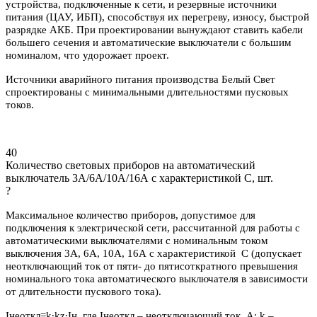
устройства, подключенные к сети, и резервные источники
питания (ЦАУ, ИБП), способствуя их перегреву, износу, быстрой
разрядке АКБ. При проектировании вынуждают ставить кабели
большего сечения и автоматические выключатели с большим
номиналом, что удорожает проект.
Источники аварийного питания производства Белый Свет
спроектированы с минимальными длительностями пусковых
токов.
40
Количество световых приборов на автоматический
выключатель 3А/6А/10А/16А с характеристикой C, шт.
?
Максимальное количество приборов, допустимое для
подключения к электрической сети, рассчитанной для работы с
автоматическими выключателями с номинальным током
выключения 3А, 6А, 10А, 16А с характеристикой С (допускает
неотключающий ток от пяти- до пятисоткратного превышения
номинального тока автоматического выключателя в зависимости
от длительности пускового тока).
Iнеоткл=k∙kz∙Iн, где Iнеоткл – неотключающий ток, А; k –