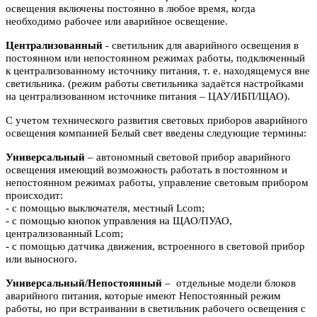
освещения включены
постоянно в любое время, когда
необходимо рабочее или аварийное
освещение.
Централизованный
- светильник для аварийного освещения в
постоянном или
непостоянном режимах работы, подключенный
к централизованному источнику питания, т. е. находящемуся вне
светильника. (режим работы светильника задаётся настройками
на централизованном источнике питания – ЦАУ/ИБП/ЩАО).
С учетом технического развития световых приборов аварийного
освещения компанией Белый свет введены следующие термины:
Универсальный
– автономный световой прибор аварийного
освещения имеющий возможность работать в постоянном и
непостоянном режимах работы, управление световым прибором
происходит:
- с помощью выключателя, местный Lcom;
- с помощью кнопок управления на ЩАО/ПУАО,
централизованный Lcom;
- с помощью датчика движения, встроенного в световой прибор
или выносного.
Универсальный/Непостоянный
– отдельные модели блоков
аварийного питания, которые имеют Непостоянный режим
работы, но при встраивании в светильник рабочего освещения с