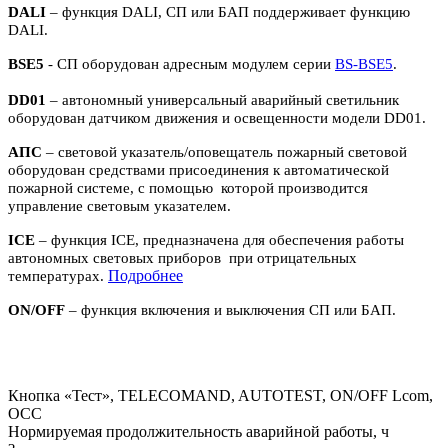
DALI
– функция DALI, СП или БАП поддерживает функцию
DALI.
BSE5
- СП оборудован адресным модулем серии
BS-BSE5
.
DD01
– автономный универсальный аварийный светильник
оборудован датчиком движения и освещенности модели DD01.
АПС
– световой указатель/оповещатель пожарный световой
оборудован средствами присоединения к автоматической
пожарной системе, с помощью которой производится
управление световым указателем.
ICE
– функция ICE, предназначена для обеспечения работы
автономных световых приборов при отрицательных
П
одробнее
температурах.
ON/OFF
– функция включения и выключения СП или БАП.
Кнопка «Тест», TELECOMAND, AUTOTEST, ON/OFF Lcom,
OCC
Нормируемая продолжительность аварийной работы, ч