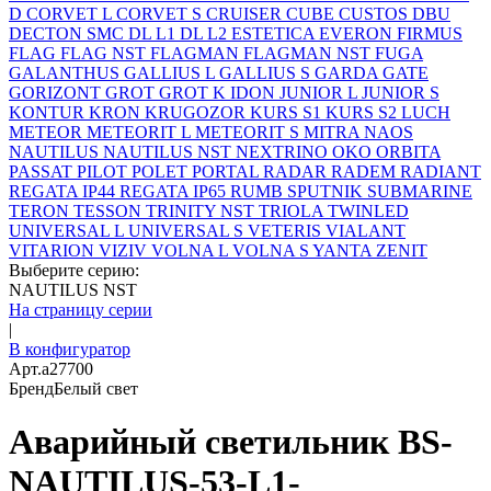
D
CORVET L
CORVET S
CRUISER
CUBE
CUSTOS
DBU
DECTON SMC
DL L1
DL L2
ESTETICA
EVERON
FIRMUS
FLAG
FLAG NST
FLAGMAN
FLAGMAN NST
FUGA
GALANTHUS
GALLIUS L
GALLIUS S
GARDA
GATE
GORIZONT
GROT
GROT K
IDON
JUNIOR L
JUNIOR S
KONTUR
KRON
KRUGOZOR
KURS S1
KURS S2
LUCH
METEOR
METEORIT L
METEORIT S
MITRA
NAOS
NAUTILUS
NAUTILUS NST
NEXTRINO
OKO
ORBITA
PASSAT
PILOT
POLET
PORTAL
RADAR
RADEM
RADIANT
REGATA IP44
REGATA IP65
RUMB
SPUTNIK
SUBMARINE
TERON
TESSON
TRINITY NST
TRIOLA
TWINLED
UNIVERSAL L
UNIVERSAL S
VETERIS
VIALANT
VITARION
VIZIV
VOLNA L
VOLNA S
YANTA
ZENIT
Выберите серию:
NAUTILUS NST
На страницу серии
|
В конфигуратор
Арт.
a27700
Бренд
Белый свет
Аварийный светильник BS-
NAUTILUS-53-L1-