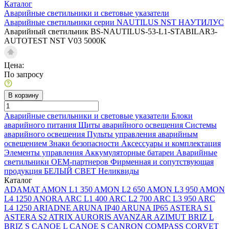
Каталог
Аварийные светильники и световые указатели
Аварийные светильники серии NAUTILUS NST НАУТИЛУС
Аварийный светильник BS-NAUTILUS-53-L1-STABILAR3-
AUTOTEST NST V03 5000K
Цена:
По запросу
В корзину
Аварийные светильники и световые указатели
Блоки
аварийного питания
Щиты аварийного освещения
Системы
аварийного освещения
Пульты управления аварийным
освещением
Знаки безопасности
Аксессуары и комплектация
Элементы управления
Аккумуляторные батареи
Аварийные
светильники ОЕМ-партнеров
Фирменная и сопутствующая
продукция БЕЛЫЙ СВЕТ
Неликвиды
Каталог
ADAMAT
AMON L1 350
AMON L2 650
AMON L3 950
AMON
L4 1250
ANORA
ARC L1 400
ARC L2 700
ARC L3 950
ARC
L4 1250
ARIADNE
ARUNA IP40
ARUNA IP65
ASTERA S1
ASTERA S2
ATRIX
AURORIS
AVANZAR
AZIMUT
BRIZ L
BRIZ S
CANOE L
CANOE S
CANRON
COMPASS
CORVET