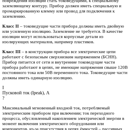
повреждения изоляции стать токоведущими, к специальному
заземляющему контуру. Прибор должен иметь специальную и
промаркированную клемму или провод для подключения к
заземлению.
Класс II
– токоведущие части прибора должны иметь двойную
или усиленную изоляцию. Заземление не требуется. В качестве
изоляции могут использоваться корпусные детали из
изолирующих материалов, например пластиков.
Класс III
– в конструкции прибора все электрические цепи
работают с безопасным сверхнизким напряжением (БСНН).
Прибор питается от сети и внутренние токоведущие части
прибора работают в цепях, не имеющие напряжения свыше 120В
постоянного тока или 50В переменного тока. Токоведущие части
должны иметь одинарную изоляцию.
I
Пусковой ток (Ipeak), A
?
Максимальный мгновенный входной ток, потребляемый
электрическим прибором при включении; ток переходного
процесса, обусловленный накоплением электрической энергии в
момент включения электрического оборудования или
компонентов, из-за присутствия в цепях ёмкостей – пассивных