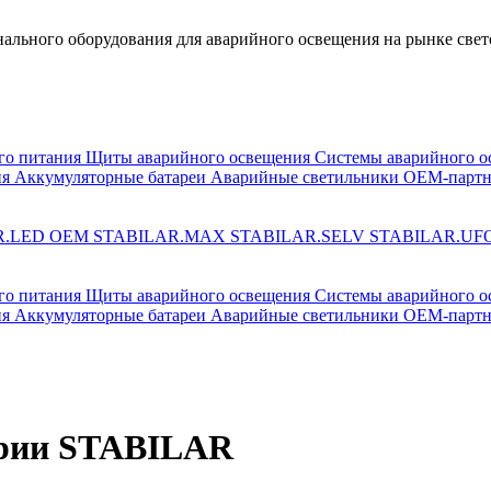
льного оборудования для аварийного освещения на рынке свет
го питания
Щиты аварийного освещения
Системы аварийного о
ия
Аккумуляторные батареи
Аварийные светильники ОЕМ-партн
R.LED OEM
STABILAR.MAX
STABILAR.SELV
STABILAR.UF
го питания
Щиты аварийного освещения
Системы аварийного о
ия
Аккумуляторные батареи
Аварийные светильники ОЕМ-партн
ерии STABILAR