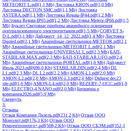
METEORIT L.pdf
(1,1 Mb)
Листовка KRON.pdf
(1,0 Mb)
Листовка DECTON SMC.pdf
(1,1 Mb)
Листовка
ASTERA.pdf
(1,1 Mb)
Листовка Regata-IP44.pdf
(1,2 Mb)
Листовка Regata-IP65.pdf
(1,2 Mb)
Листовка Meteor-IP66.pdf
(1,5
Mb)
Буклет Световые приборы аварийного освещения
централизованного электропитания.pdf
(1,5 Mb)
CORVET S-
D-L.pdf
(3,1 Mb)
Дайджест_14_12_2022.pdf
(1,4 Mb)
Листовка
Duoled.pdf
(2,1 Mb)
Аварийные светильники-METEOR.pdf
(2,1
Mb)
Аварийные светильники-METEORIT L.pdf
(2,1 Mb)
Аварийные светильники-UNIVERSAL L.pdf
(2,3 Mb)
БАП-
STABILAR.MAX.pdf
(2,3 Mb)
БАП-STABILAR.UFO.pdf
(2,4
Mb)
Аварийные светильники-PORTAL.pdf
(1,6 Mb)
Дайджест
Июль 2023.pdf
(696,0 Kb)
STABILAR.DIN.pdf
(2,4 Mb)
DL
L1.pdf
(2,3 Mb)
DL L2.pdf
(2,2 Mb)
AMON-L1.pdf
(2,0 Mb)
AMON-L2.pdf
(2,0 Mb)
AMON-L3.pdf
(2,0 Mb)
Didgest dec23
site.pdf
(1,6 Mb)
AMON-L4.pdf
(2,0 Mb)
REZERV-7-OCC.pdf
(1,9
Mb)
ELECTRO-4 NANO.pdf
(2,0 Mb)
Брошюра о
компании2026.pdf
(5,9 Mb)
Свернуть
3.
Отзывы
Отзыв Компания Дизель.pdf
(231,2 Kb)
Отзыв ООО
Монолит.pdf
(176,3 Kb)
Отзыв ООО
Ремцентрэнерго+.pdf
(508,2 Kb)
Отзыв ООО СБЭМ.pdf
(352,3
Kb)
Отзыв ФорумЭлектро.pdf
(85,1 Kb)
ООО Страйк.pdf
(1,1