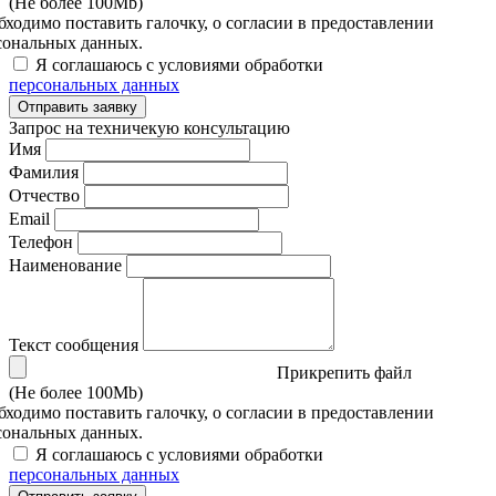
(Не более 100Mb)
бходимо поставить галочку, о согласии в предоставлении
сональных данных.
Я соглашаюсь с условиями обработки
персональных данных
Отправить заявку
Запрос на техничекую консультацию
Имя
Фамилия
Отчество
Email
Телефон
Наименование
Текст сообщения
Прикрепить файл
(Не более 100Mb)
бходимо поставить галочку, о согласии в предоставлении
сональных данных.
Я соглашаюсь с условиями обработки
персональных данных