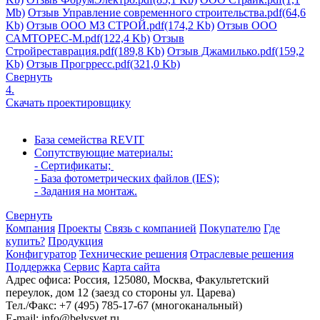
Mb)
Отзыв Управление современного строительства.pdf
(64,6
Kb)
Отзыв ООО МЗ СТРОЙ.pdf
(174,2 Kb)
Отзыв ООО
САМТОРЕС-М.pdf
(122,4 Kb)
Отзыв
Стройреставрация.pdf
(189,8 Kb)
Отзыв Джамилько.pdf
(159,2
Kb)
Отзыв Прогрресс.pdf
(321,0 Kb)
Свернуть
4.
Скачать проектировщику
База семейства REVIT
Сопутствующие материалы:
- Сертификаты;
- База фотометрических файлов (IES)
;
- Задания на монтаж.
Свернуть
Компания
Проекты
Связь с компанией
Покупателю
Где
купить?
Продукция
Конфигуратор
Технические решения
Отраслевые решения
Поддержка
Сервис
Карта сайта
Адрес офиса:
Россия, 125080, Москва, Факультетский
переулок, дом 12 (заезд со стороны ул. Царева)
Тел./Факс:
+7 (495) 785-17-67 (многоканальный)
E-mail:
info@belysvet.ru