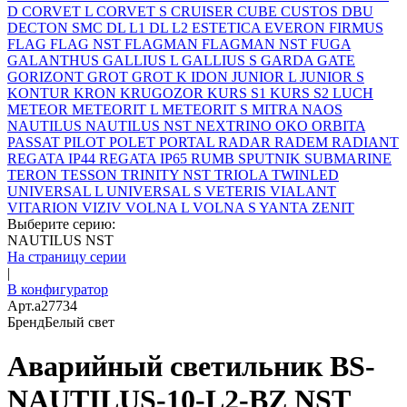
D
CORVET L
CORVET S
CRUISER
CUBE
CUSTOS
DBU
DECTON SMC
DL L1
DL L2
ESTETICA
EVERON
FIRMUS
FLAG
FLAG NST
FLAGMAN
FLAGMAN NST
FUGA
GALANTHUS
GALLIUS L
GALLIUS S
GARDA
GATE
GORIZONT
GROT
GROT K
IDON
JUNIOR L
JUNIOR S
KONTUR
KRON
KRUGOZOR
KURS S1
KURS S2
LUCH
METEOR
METEORIT L
METEORIT S
MITRA
NAOS
NAUTILUS
NAUTILUS NST
NEXTRINO
OKO
ORBITA
PASSAT
PILOT
POLET
PORTAL
RADAR
RADEM
RADIANT
REGATA IP44
REGATA IP65
RUMB
SPUTNIK
SUBMARINE
TERON
TESSON
TRINITY NST
TRIOLA
TWINLED
UNIVERSAL L
UNIVERSAL S
VETERIS
VIALANT
VITARION
VIZIV
VOLNA L
VOLNA S
YANTA
ZENIT
Выберите серию:
NAUTILUS NST
На страницу серии
|
В конфигуратор
Арт.
a27734
Бренд
Белый свет
Аварийный светильник BS-
NAUTILUS-10-L2-BZ NST