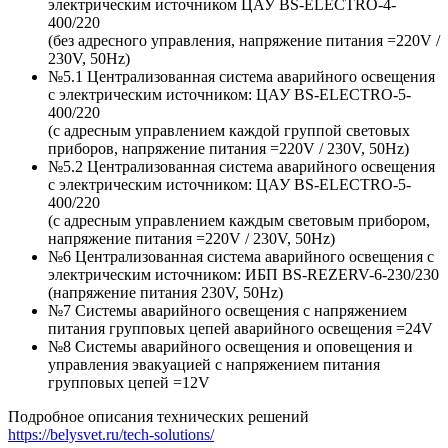
электрическим источником ЦАУ BS-ELECTRO-4-
400/220
(без адресного управления, напряжение питания =220V /
230V, 50Hz)
№5.1 Централизованная система аварийного освещения
с электрическим источником: ЦАУ BS-ELEСTRO-5-
400/220
(c адресным управлением каждой группой световых
приборов, напряжение питания =220V / 230V, 50Hz)
№5.2 Централизованная система аварийного освещения
с электрическим источником: ЦАУ BS-ELEСTRO-5-
400/220
(c адресным управлением каждым световым прибором,
напряжение питания =220V / 230V, 50Hz)
№6 Централизованная система аварийного освещения с
электрическим источником: ИБП BS-REZERV-6-230/230
(напряжение питания 230V, 50Hz)
№7 Системы аварийного освещения с напряжением
питания групповых цепей аварийного освещения =24V
№8 Системы аварийного освещения и оповещения и
управления эвакуацией с напряжением питания
групповых цепей =12V
Подробное описания технических решений
https://belysvet.ru/tech-solutions/