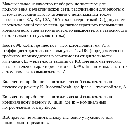
Максимальное количество приборов, допустимое для
подключения к электрической сети, рассчитанной для работы с
автоматическими выключателями с номинальным током
выключения 3А, 6А, 10А, 16А с характеристикой С (допускает
неотключающий ток от пяти- до пятисоткратного превышения
номинального тока автоматического выключателя в зависимости
от длительности пускового тока).
Iнеоткл=k∙kz∙Iн, где Iнеоткл – неотключающий ток, А; k –
коэффициент длительности импульса 1…100 (определяется по
графикам производителя в зависимости от длительности
импульса); kz – кратность защиты от КЗ, для автоматических
выключателей с характеристикой C - kz=5; Iн – номинальный ток
автоматического выключателя, А.
Количество приборов на автоматический выключатель по
пусковому режиму K=Iнеоткл/Ipeak, где Ipeak – пусковой ток, А.
Количество приборов на автоматический выключатель по
номинальному режиму K=Iн/Iр, где Iр – номинальный
потребляемый ток прибора.
Выбирается по минимальному значению у пускового или
номинального режимов.