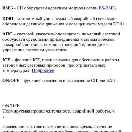
BSE5
- СП оборудован адресным модулем серии
BS-BSE5
.
DD01
– автономный универсальный аварийный светильник
оборудован датчиком движения и освещенности модели DD01.
АПС
– световой указатель/оповещатель пожарный световой
оборудован средствами присоединения к автоматической
пожарной системе, с помощью которой производится
управление световым указателем.
ICE
– функция ICE, предназначена для обеспечения работы
автономных световых приборов при отрицательных
П
одробнее
температурах.
ON/OFF
– функция включения и выключения СП или БАП.
ON/OFF
Нормируемая продолжительность аварийной работы, ч
?
Заявленное изготовителем светильника время, в течение
которого в аварийном режиме обеспечивается нормируемый