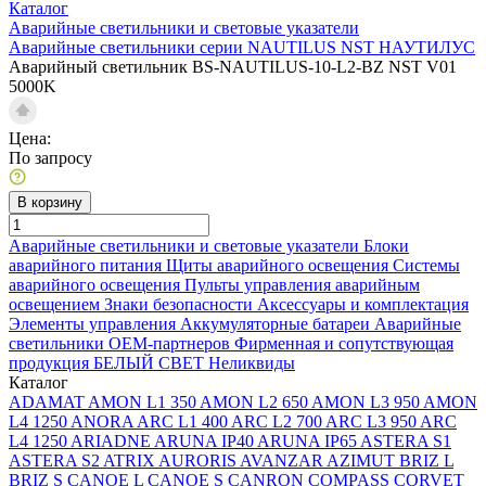
Каталог
Аварийные светильники и световые указатели
Аварийные светильники серии NAUTILUS NST НАУТИЛУС
Аварийный светильник BS-NAUTILUS-10-L2-BZ NST V01
5000K
Цена:
По запросу
В корзину
Аварийные светильники и световые указатели
Блоки
аварийного питания
Щиты аварийного освещения
Системы
аварийного освещения
Пульты управления аварийным
освещением
Знаки безопасности
Аксессуары и комплектация
Элементы управления
Аккумуляторные батареи
Аварийные
светильники ОЕМ-партнеров
Фирменная и сопутствующая
продукция БЕЛЫЙ СВЕТ
Неликвиды
Каталог
ADAMAT
AMON L1 350
AMON L2 650
AMON L3 950
AMON
L4 1250
ANORA
ARC L1 400
ARC L2 700
ARC L3 950
ARC
L4 1250
ARIADNE
ARUNA IP40
ARUNA IP65
ASTERA S1
ASTERA S2
ATRIX
AURORIS
AVANZAR
AZIMUT
BRIZ L
BRIZ S
CANOE L
CANOE S
CANRON
COMPASS
CORVET