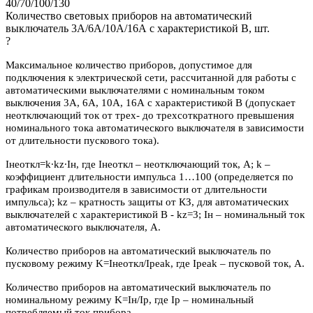
40/70/100/130
Количество световых приборов на автоматический
выключатель 3А/6А/10А/16А с характеристикой В, шт.
?
Максимальное количество приборов, допустимое для
подключения к электрической сети, рассчитанной для работы с
автоматическими выключателями с номинальным током
выключения 3А, 6А, 10А, 16А с характеристикой В (допускает
неотключающий ток от трех- до трехсоткратного превышения
номинального тока автоматического выключателя в зависимости
от длительности пускового тока).
Iнеоткл=k∙kz∙Iн, где Iнеоткл – неотключающий ток, А; k –
коэффициент длительности импульса 1…100 (определяется по
графикам производителя в зависимости от длительности
импульса); kz – кратность защиты от КЗ, для автоматических
выключателей с характеристикой В - kz=3; Iн – номинальный ток
автоматического выключателя, А.
Количество приборов на автоматический выключатель по
пусковому режиму K=Iнеоткл/Ipeak, где Ipeak – пусковой ток, А.
Количество приборов на автоматический выключатель по
номинальному режиму K=Iн/Iр, где Iр – номинальный
потребляемый ток прибора