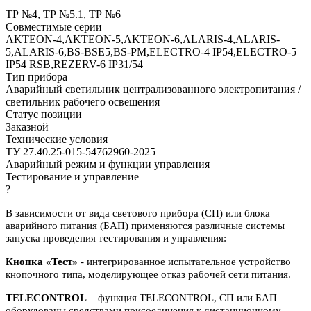
ТР №4, ТР №5.1, ТР №6
Совместимые серии
AKTEON-4,AKTEON-5,AKTEON-6,ALARIS-4,ALARIS-
5,ALARIS-6,BS-BSE5,BS-PM,ELECTRO-4 IP54,ELECTRO-5
IP54 RSB,REZERV-6 IP31/54
Тип прибора
Аварийный светильник централизованного электропитания /
светильник рабочего освещения
Статус позиции
Заказной
Технические условия
ТУ 27.40.25-015-54762960-2025
Аварийный режим и функции управления
Тестирование и управление
?
В зависимости от вида светового прибора (СП) или блока
аварийного питания (БАП) применяются различные системы
запуска проведения тестирования и управления:
Кнопка «Тест»
- интегрированное испытательное устройство
кнопочного типа, моделирующее отказ рабочей сети питания.
TELECONTROL
– функция TELECONTROL, СП или БАП
оборудованы средствами присоединения к дистанционному