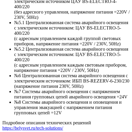
электрическим источником ЦАУ BS-ELECTRO-4-
400/220
(без адресного управления, напряжение питания =220V /
230V, 50Hz)
№5.1 Централизованная система аварийного освещения
с электрическим источником: ЦАУ BS-ELEСTRO-5-
400/220
(c адресным управлением каждой группой световых
приборов, напряжение питания =220V / 230V, 50Hz)
№5.2 Централизованная система аварийного освещения
с электрическим источником: ЦАУ BS-ELEСTRO-5-
400/220
(c адресным управлением каждым световым прибором,
напряжение питания =220V / 230V, 50Hz)
№6 Централизованная система аварийного освещения с
электрическим источником: ИБП BS-REZERV-6-230/230
(напряжение питания 230V, 50Hz)
№7 Системы аварийного освещения с напряжением
питания групповых цепей аварийного освещения =24V
№8 Системы аварийного освещения и оповещения и
управления эвакуацией с напряжением питания
групповых цепей =12V
Подробное описания технических решений
https://belysvet.ru/tech-solutions/