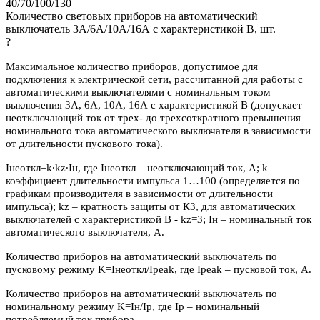
40/70/100/130
Количество световых приборов на автоматический
выключатель 3А/6А/10А/16А с характеристикой В, шт.
?
Максимальное количество приборов, допустимое для
подключения к электрической сети, рассчитанной для работы с
автоматическими выключателями с номинальным током
выключения 3А, 6А, 10А, 16А с характеристикой В (допускает
неотключающий ток от трех- до трехсоткратного превышения
номинального тока автоматического выключателя в зависимости
от длительности пускового тока).
Iнеоткл=k∙kz∙Iн, где Iнеоткл – неотключающий ток, А; k –
коэффициент длительности импульса 1…100 (определяется по
графикам производителя в зависимости от длительности
импульса); kz – кратность защиты от КЗ, для автоматических
выключателей с характеристикой В - kz=3; Iн – номинальный ток
автоматического выключателя, А.
Количество приборов на автоматический выключатель по
пусковому режиму K=Iнеоткл/Ipeak, где Ipeak – пусковой ток, А.
Количество приборов на автоматический выключатель по
номинальному режиму K=Iн/Iр, где Iр – номинальный
потребляемый ток прибора