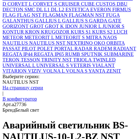
D
CORVET L
CORVET S
CRUISER
CUBE
CUSTOS
DBU
DECTON SMC
DL L1
DL L2
ESTETICA
EVERON
FIRMUS
FLAG
FLAG NST
FLAGMAN
FLAGMAN NST
FUGA
GALANTHUS
GALLIUS L
GALLIUS S
GARDA
GATE
GORIZONT
GROT
GROT K
IDON
JUNIOR L
JUNIOR S
KONTUR
KRON
KRUGOZOR
KURS S1
KURS S2
LUCH
METEOR
METEORIT L
METEORIT S
MITRA
NAOS
NAUTILUS
NAUTILUS NST
NEXTRINO
OKO
ORBITA
PASSAT
PILOT
POLET
PORTAL
RADAR
RADEM
RADIANT
REGATA IP44
REGATA IP65
RUMB
SPUTNIK
SUBMARINE
TERON
TESSON
TRINITY NST
TRIOLA
TWINLED
UNIVERSAL L
UNIVERSAL S
VETERIS
VIALANT
VITARION
VIZIV
VOLNA L
VOLNA S
YANTA
ZENIT
Выберите серию:
NAUTILUS NST
На страницу серии
|
В конфигуратор
Арт.
a27736
Бренд
Белый свет
Аварийный светильник BS-
NAUTILUS-10-L2-BZ NST