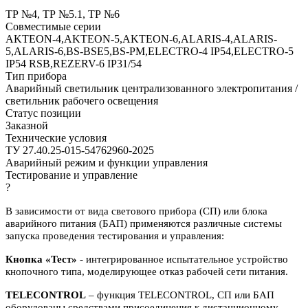
ТР №4, ТР №5.1, ТР №6
Совместимые серии
AKTEON-4,AKTEON-5,AKTEON-6,ALARIS-4,ALARIS-
5,ALARIS-6,BS-BSE5,BS-PM,ELECTRO-4 IP54,ELECTRO-5
IP54 RSB,REZERV-6 IP31/54
Тип прибора
Аварийный светильник централизованного электропитания /
светильник рабочего освещения
Статус позиции
Заказной
Технические условия
ТУ 27.40.25-015-54762960-2025
Аварийный режим и функции управления
Тестирование и управление
?
В зависимости от вида светового прибора (СП) или блока
аварийного питания (БАП) применяются различные системы
запуска проведения тестирования и управления:
Кнопка «Тест»
- интегрированное испытательное устройство
кнопочного типа, моделирующее отказ рабочей сети питания.
TELECONTROL
– функция TELECONTROL, СП или БАП
оборудованы средствами присоединения к дистанционному