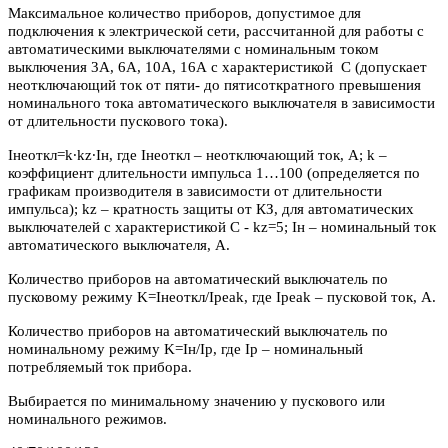
Максимальное количество приборов, допустимое для
подключения к электрической сети, рассчитанной для работы с
автоматическими выключателями с номинальным током
выключения 3А, 6А, 10А, 16А с характеристикой С (допускает
неотключающий ток от пяти- до пятисоткратного превышения
номинального тока автоматического выключателя в зависимости
от длительности пускового тока).
Iнеоткл=k∙kz∙Iн, где Iнеоткл – неотключающий ток, А; k –
коэффициент длительности импульса 1…100 (определяется по
графикам производителя в зависимости от длительности
импульса); kz – кратность защиты от КЗ, для автоматических
выключателей с характеристикой C - kz=5; Iн – номинальный ток
автоматического выключателя, А.
Количество приборов на автоматический выключатель по
пусковому режиму K=Iнеоткл/Ipeak, где Ipeak – пусковой ток, А.
Количество приборов на автоматический выключатель по
номинальному режиму K=Iн/Iр, где Iр – номинальный
потребляемый ток прибора.
Выбирается по минимальному значению у пускового или
номинального режимов.