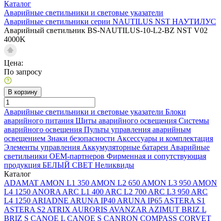
Каталог
Аварийные светильники и световые указатели
Аварийные светильники серии NAUTILUS NST НАУТИЛУС
Аварийный светильник BS-NAUTILUS-10-L2-BZ NST V02
4000K
Цена:
По запросу
В корзину
Аварийные светильники и световые указатели
Блоки
аварийного питания
Щиты аварийного освещения
Системы
аварийного освещения
Пульты управления аварийным
освещением
Знаки безопасности
Аксессуары и комплектация
Элементы управления
Аккумуляторные батареи
Аварийные
светильники ОЕМ-партнеров
Фирменная и сопутствующая
продукция БЕЛЫЙ СВЕТ
Неликвиды
Каталог
ADAMAT
AMON L1 350
AMON L2 650
AMON L3 950
AMON
L4 1250
ANORA
ARC L1 400
ARC L2 700
ARC L3 950
ARC
L4 1250
ARIADNE
ARUNA IP40
ARUNA IP65
ASTERA S1
ASTERA S2
ATRIX
AURORIS
AVANZAR
AZIMUT
BRIZ L
BRIZ S
CANOE L
CANOE S
CANRON
COMPASS
CORVET