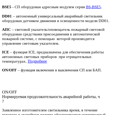
BSE5
- СП оборудован адресным модулем серии
BS-BSE5
.
DD01
– автономный универсальный аварийный светильник
оборудован датчиком движения и освещенности модели DD01.
АПС
– световой указатель/оповещатель пожарный световой
оборудован средствами присоединения к автоматической
пожарной системе, с помощью которой производится
управление световым указателем.
ICE
– функция ICE, предназначена для обеспечения работы
автономных световых приборов при отрицательных
П
одробнее
температурах.
ON/OFF
– функция включения и выключения СП или БАП.
ON/OFF
Нормируемая продолжительность аварийной работы, ч
?
Заявленное изготовителем светильника время, в течение
которого в аварийном режиме обеспечивается нормируемый