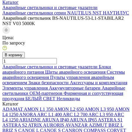
Каталог
Аварийные светильники и световые указатели
Аварийные светильники серии NAUTILUS NST НАУТИЛУС
Аварийный светильник BS-NAUTILUS-53-L1-STABILAR2
NST V03 5000K
Цена:
По запросу
В корзину
Аварийные светильники и световые указатели
Блоки
аварийного питания
Щиты аварийного освещения
Системы
аварийного освещения
Пульты управления аварийным
освещением
Знаки безопасности
Аксессуары и комплектация
Элементы управления
Аккумуляторные батареи
Аварийные
светильники ОЕМ-партнеров
Фирменная и сопутствующая
продукция БЕЛЫЙ СВЕТ
Неликвиды
Каталог
ADAMAT
AMON L1 350
AMON L2 650
AMON L3 950
AMON
L4 1250
ANORA
ARC L1 400
ARC L2 700
ARC L3 950
ARC
L4 1250
ARIADNE
ARUNA IP40
ARUNA IP65
ASTERA S1
ASTERA S2
ATRIX
AURORIS
AVANZAR
AZIMUT
BRIZ L
BRIZ S
CANOE L
CANOE S
CANRON
COMPASS
CORVET