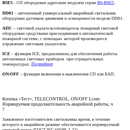
BSE5
- СП оборудован адресным модулем серии
BS-BSE5
.
DD01
– автономный универсальный аварийный светильник
оборудован датчиком движения и освещенности модели DD01.
АПС
– световой указатель/оповещатель пожарный световой
оборудован средствами присоединения к автоматической
пожарной системе, с помощью которой производится
управление световым указателем.
ICE
– функция ICE, предназначена для обеспечения работы
автономных световых приборов при отрицательных
П
одробнее
температурах.
ON/OFF
– функция включения и выключения СП или БАП.
Кнопка «Тест», TELECONTROL, ON/OFF Lcom
Нормируемая продолжительность аварийной работы, ч
?
Заявленное изготовителем светильника время, в течение
которого в аварийном режиме обеспечивается нормируемый
световой поток (ГОСТ IEC 60598-2-22)