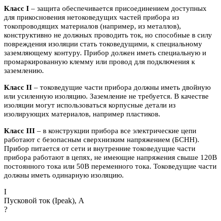
Класс I
– защита обеспечивается присоединением доступных
для прикосновения нетоковедущих частей прибора из
токопроводящих материалов (например, из металлов),
конструктивно не должных проводить ток, но способные в силу
повреждения изоляции стать токоведущими, к специальному
заземляющему контуру. Прибор должен иметь специальную и
промаркированную клемму или провод для подключения к
заземлению.
Класс II
– токоведущие части прибора должны иметь двойную
или усиленную изоляцию. Заземление не требуется. В качестве
изоляции могут использоваться корпусные детали из
изолирующих материалов, например пластиков.
Класс III
– в конструкции прибора все электрические цепи
работают с безопасным сверхнизким напряжением (БСНН).
Прибор питается от сети и внутренние токоведущие части
прибора работают в цепях, не имеющие напряжения свыше 120В
постоянного тока или 50В переменного тока. Токоведущие части
должны иметь одинарную изоляцию.
I
Пусковой ток (Ipeak), A
?