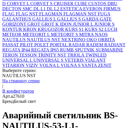
D
CORVET L
CORVET S
CRUISER
CUBE
CUSTOS
DBU
DECTON SMC
DL L1
DL L2
ESTETICA
EVERON
FIRMUS
FLAG
FLAG NST
FLAGMAN
FLAGMAN NST
FUGA
GALANTHUS
GALLIUS L
GALLIUS S
GARDA
GATE
GORIZONT
GROT
GROT K
IDON
JUNIOR L
JUNIOR S
KONTUR
KRON
KRUGOZOR
KURS S1
KURS S2
LUCH
METEOR
METEORIT L
METEORIT S
MITRA
NAOS
NAUTILUS
NAUTILUS NST
NEXTRINO
OKO
ORBITA
PASSAT
PILOT
POLET
PORTAL
RADAR
RADEM
RADIANT
REGATA IP44
REGATA IP65
RUMB
SPUTNIK
SUBMARINE
TERON
TESSON
TRINITY NST
TRIOLA
TWINLED
UNIVERSAL L
UNIVERSAL S
VETERIS
VIALANT
VITARION
VIZIV
VOLNA L
VOLNA S
YANTA
ZENIT
Выберите серию:
NAUTILUS NST
На страницу серии
|
В конфигуратор
Арт.
a27610
Бренд
Белый свет
Аварийный светильник BS-
NAUTILUS-53-L1-