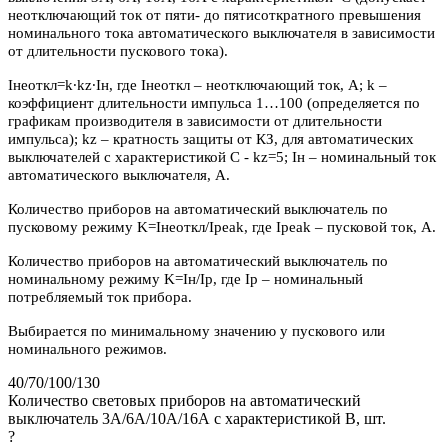
неотключающий ток от пяти- до пятисоткратного превышения
номинального тока автоматического выключателя в зависимости
от длительности пускового тока).
Iнеоткл=k∙kz∙Iн, где Iнеоткл – неотключающий ток, А; k –
коэффициент длительности импульса 1…100 (определяется по
графикам производителя в зависимости от длительности
импульса); kz – кратность защиты от КЗ, для автоматических
выключателей с характеристикой C - kz=5; Iн – номинальный ток
автоматического выключателя, А.
Количество приборов на автоматический выключатель по
пусковому режиму K=Iнеоткл/Ipeak, где Ipeak – пусковой ток, А.
Количество приборов на автоматический выключатель по
номинальному режиму K=Iн/Iр, где Iр – номинальный
потребляемый ток прибора.
Выбирается по минимальному значению у пускового или
номинального режимов.
40/70/100/130
Количество световых приборов на автоматический
выключатель 3А/6А/10А/16А с характеристикой В, шт.
?