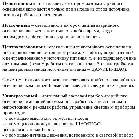
Непостоянный
- светильник, в котором лампы аварийного
освещения включаются
только при выходе из строя источника
питания рабочего освещения.
Постоянный
– светильник, в котором лампы аварийного
освещения включены
постоянно в любое время, когда
необходимо рабочее или аварийное
освещение.
Централизованный
- светильник для аварийного освещения в
постоянном или
непостоянном режимах работы, подключенный
к централизованному источнику питания, т. е. находящемуся вне
светильника. (режим работы светильника задаётся настройками
на централизованном источнике питания – ЦАУ/ИБП/ЩАО).
С учетом технического развития световых приборов аварийного
освещения компанией Белый свет введены следующие термины:
Универсальный
– автономный световой прибор аварийного
освещения имеющий возможность работать в постоянном и
непостоянном режимах работы, управление световым прибором
происходит:
- с помощью выключателя, местный Lcom;
- с помощью кнопок управления на ЩАО/ПУАО,
централизованный Lcom;
- с помощью датчика движения, встроенного в световой прибор