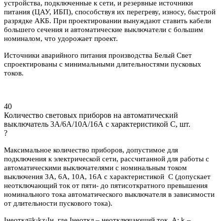
устройства, подключенные к сети, и резервные источники
питания (ЦАУ, ИБП), способствуя их перегреву, износу, быстрой
разрядке АКБ. При проектировании вынуждают ставить кабели
большего сечения и автоматические выключатели с большим
номиналом, что удорожает проект.
Источники аварийного питания производства Белый Свет
спроектированы с минимальными длительностями пусковых
токов.
40
Количество световых приборов на автоматический
выключатель 3А/6А/10А/16А с характеристикой C, шт.
?
Максимальное количество приборов, допустимое для
подключения к электрической сети, рассчитанной для работы с
автоматическими выключателями с номинальным током
выключения 3А, 6А, 10А, 16А с характеристикой С (допускает
неотключающий ток от пяти- до пятисоткратного превышения
номинального тока автоматического выключателя в зависимости
от длительности пускового тока).
Iнеоткл=k∙kz∙Iн, где Iнеоткл – неотключающий ток, А; k –