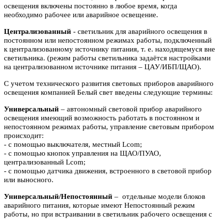
освещения включены
постоянно в любое время, когда
необходимо рабочее или аварийное
освещение.
Централизованный
- светильник для аварийного освещения в
постоянном или
непостоянном режимах работы, подключенный
к централизованному источнику питания, т. е. находящемуся вне
светильника. (режим работы светильника задаётся настройками
на централизованном источнике питания – ЦАУ/ИБП/ЩАО).
С учетом технического развития световых приборов аварийного
освещения компанией Белый свет введены следующие термины:
Универсальный
– автономный световой прибор аварийного
освещения имеющий возможность работать в постоянном и
непостоянном режимах работы, управление световым прибором
происходит:
- с помощью выключателя, местный Lcom;
- с помощью кнопок управления на ЩАО/ПУАО,
централизованный Lcom;
- с помощью датчика движения, встроенного в световой прибор
или выносного.
Универсальный/Непостоянный
– отдельные модели блоков
аварийного питания, которые имеют Непостоянный режим
работы, но при встраивании в светильник рабочего освещения с