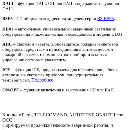
DALI
– функция DALI, СП или БАП поддерживает функцию
DALI.
BSE5
- СП оборудован адресным модулем серии
BS-BSE5
.
DD01
– автономный универсальный аварийный светильник
оборудован датчиком движения и освещенности модели DD01.
АПС
– световой указатель/оповещатель пожарный световой
оборудован средствами присоединения к автоматической
пожарной системе, с помощью которой производится
управление световым указателем.
ICE
– функция ICE, предназначена для обеспечения работы
автономных световых приборов при отрицательных
П
одробнее
температурах.
ON/OFF
– функция включения и выключения СП или БАП.
Кнопка «Тест», TELECOMAND, AUTOTEST, ON/OFF Lcom,
OCC
Нормируемая продолжительность аварийной работы, ч