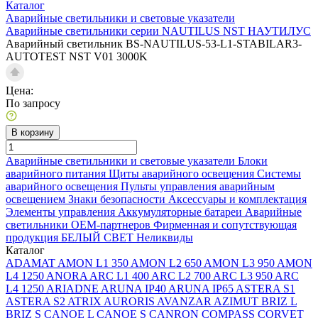
Каталог
Аварийные светильники и световые указатели
Аварийные светильники серии NAUTILUS NST НАУТИЛУС
Аварийный светильник BS-NAUTILUS-53-L1-STABILAR3-
AUTOTEST NST V01 3000K
Цена:
По запросу
В корзину
Аварийные светильники и световые указатели
Блоки
аварийного питания
Щиты аварийного освещения
Системы
аварийного освещения
Пульты управления аварийным
освещением
Знаки безопасности
Аксессуары и комплектация
Элементы управления
Аккумуляторные батареи
Аварийные
светильники ОЕМ-партнеров
Фирменная и сопутствующая
продукция БЕЛЫЙ СВЕТ
Неликвиды
Каталог
ADAMAT
AMON L1 350
AMON L2 650
AMON L3 950
AMON
L4 1250
ANORA
ARC L1 400
ARC L2 700
ARC L3 950
ARC
L4 1250
ARIADNE
ARUNA IP40
ARUNA IP65
ASTERA S1
ASTERA S2
ATRIX
AURORIS
AVANZAR
AZIMUT
BRIZ L
BRIZ S
CANOE L
CANOE S
CANRON
COMPASS
CORVET