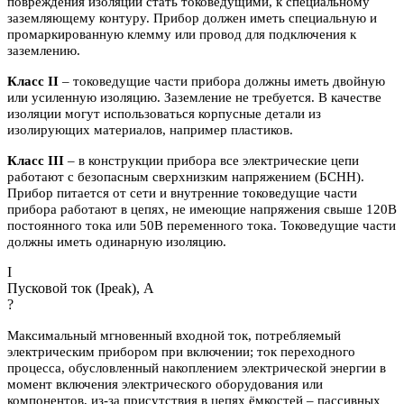
повреждения изоляции стать токоведущими, к специальному
заземляющему контуру. Прибор должен иметь специальную и
промаркированную клемму или провод для подключения к
заземлению.
Класс II
– токоведущие части прибора должны иметь двойную
или усиленную изоляцию. Заземление не требуется. В качестве
изоляции могут использоваться корпусные детали из
изолирующих материалов, например пластиков.
Класс III
– в конструкции прибора все электрические цепи
работают с безопасным сверхнизким напряжением (БСНН).
Прибор питается от сети и внутренние токоведущие части
прибора работают в цепях, не имеющие напряжения свыше 120В
постоянного тока или 50В переменного тока. Токоведущие части
должны иметь одинарную изоляцию.
I
Пусковой ток (Ipeak), A
?
Максимальный мгновенный входной ток, потребляемый
электрическим прибором при включении; ток переходного
процесса, обусловленный накоплением электрической энергии в
момент включения электрического оборудования или
компонентов, из-за присутствия в цепях ёмкостей – пассивных