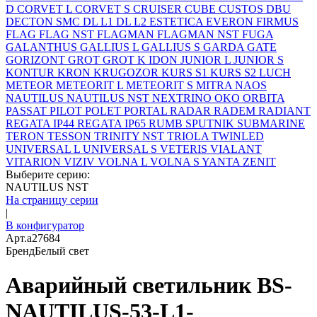
D
CORVET L
CORVET S
CRUISER
CUBE
CUSTOS
DBU
DECTON SMC
DL L1
DL L2
ESTETICA
EVERON
FIRMUS
FLAG
FLAG NST
FLAGMAN
FLAGMAN NST
FUGA
GALANTHUS
GALLIUS L
GALLIUS S
GARDA
GATE
GORIZONT
GROT
GROT K
IDON
JUNIOR L
JUNIOR S
KONTUR
KRON
KRUGOZOR
KURS S1
KURS S2
LUCH
METEOR
METEORIT L
METEORIT S
MITRA
NAOS
NAUTILUS
NAUTILUS NST
NEXTRINO
OKO
ORBITA
PASSAT
PILOT
POLET
PORTAL
RADAR
RADEM
RADIANT
REGATA IP44
REGATA IP65
RUMB
SPUTNIK
SUBMARINE
TERON
TESSON
TRINITY NST
TRIOLA
TWINLED
UNIVERSAL L
UNIVERSAL S
VETERIS
VIALANT
VITARION
VIZIV
VOLNA L
VOLNA S
YANTA
ZENIT
Выберите серию:
NAUTILUS NST
На страницу серии
|
В конфигуратор
Арт.
a27684
Бренд
Белый свет
Аварийный светильник BS-
NAUTILUS-53-L1-