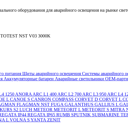
льного оборудования для аварийного освещения на рынке свет
UTOTEST NST V03 3000K
го питания
Щиты аварийного освещения
Системы аварийного о
ия
Аккумуляторные батареи
Аварийные светильники ОЕМ-партн
4 1250
ANORA
ARC L1 400
ARC L2 700
ARC L3 950
ARC L4 1
OE L
CANOE S
CANRON
COMPASS
CORVET D
CORVET L
C
AGMAN
FLAGMAN NST
FUGA
GALANTHUS
GALLIUS L
GAL
KURS S2
LUCH
METEOR
METEORIT L
METEORIT S
MITRA
REGATA IP44
REGATA IP65
RUMB
SPUTNIK
SUBMARINE
TE
A L
VOLNA S
YANTA
ZENIT