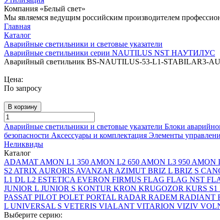
Компания «Белый свет»
Мы являемся ведущим российским производителем профессиона
Главная
Каталог
Аварийные светильники и световые указатели
Аварийные светильники серии NAUTILUS NST НАУТИЛУС
Аварийный светильник BS-NAUTILUS-53-L1-STABILAR3-A
Цена:
По запросу
В корзину
Аварийные светильники и световые указатели
Блоки аварийно
безопасности
Аксессуары и комплектация
Элементы управлен
Неликвиды
Каталог
ADAMAT
AMON L1 350
AMON L2 650
AMON L3 950
AMON L
S2
ATRIX
AURORIS
AVANZAR
AZIMUT
BRIZ L
BRIZ S
CAN
L1
DL L2
ESTETICA
EVERON
FIRMUS
FLAG
FLAG NST
FL
JUNIOR L
JUNIOR S
KONTUR
KRON
KRUGOZOR
KURS S1
PASSAT
PILOT
POLET
PORTAL
RADAR
RADEM
RADIANT
L
UNIVERSAL S
VETERIS
VIALANT
VITARION
VIZIV
VOLN
Выберите серию: