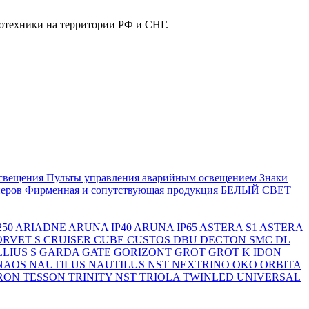
отехники на территории РФ и СНГ.
свещения
Пульты управления аварийным освещением
Знаки
еров
Фирменная и сопутствующая продукция БЕЛЫЙ СВЕТ
250
ARIADNE
ARUNA IP40
ARUNA IP65
ASTERA S1
ASTERA
ORVET S
CRUISER
CUBE
CUSTOS
DBU
DECTON SMC
DL
LIUS S
GARDA
GATE
GORIZONT
GROT
GROT K
IDON
NAOS
NAUTILUS
NAUTILUS NST
NEXTRINO
OKO
ORBITA
RON
TESSON
TRINITY NST
TRIOLA
TWINLED
UNIVERSAL