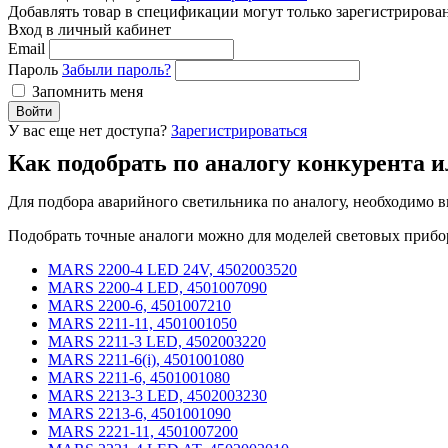
Добавлять товар в спецификации могут только зарегистрирова
Вход в личный кабинет
Email
Пароль
Забыли пароль?
Запомнить меня
Войти
У вас еще нет доступа?
Зарегистрироваться
Как подобрать по аналогу конкурента и
Для подбора аварийного светильника по аналогу, необходимо в
Подобрать точные аналоги можно для моделей световых прибо
MARS 2200-4 LED 24V, 4502003520
MARS 2200-4 LED, 4501007090
MARS 2200-6, 4501007210
MARS 2211-11, 4501001050
MARS 2211-3 LED, 4502003220
MARS 2211-6(i), 4501001080
MARS 2211-6, 4501001080
MARS 2213-3 LED, 4502003230
MARS 2213-6, 4501001090
MARS 2221-11, 4501007200