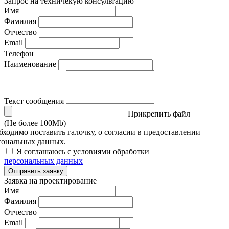
Запрос на техничекую консультацию
Имя
Фамилия
Отчество
Email
Телефон
Наименование
Текст сообщения
Прикрепить файл
(Не более 100Mb)
бходимо поставить галочку, о согласии в предоставлении
сональных данных.
Я соглашаюсь с условиями обработки
персональных данных
Отправить заявку
Заявка на проектирование
Имя
Фамилия
Отчество
Email