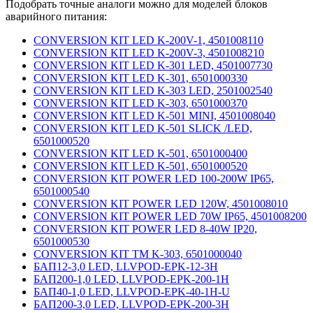
Подобрать точные аналоги можно для моделей блоков
аварийного питания:
CONVERSION KIT LED K-200V-1, 4501008110
CONVERSION KIT LED K-200V-3, 4501008210
CONVERSION KIT LED K-301 LED, 4501007730
CONVERSION KIT LED K-301, 6501000330
CONVERSION KIT LED K-303 LED, 2501002540
CONVERSION KIT LED K-303, 6501000370
CONVERSION KIT LED K-501 MINI, 4501008040
CONVERSION KIT LED K-501 SLICK /LED,
6501000520
CONVERSION KIT LED K-501, 6501000400
CONVERSION KIT LED K-501, 6501000520
CONVERSION KIT POWER LED 100-200W IP65,
6501000540
CONVERSION KIT POWER LED 120W, 4501008010
CONVERSION KIT POWER LED 70W IP65, 4501008200
CONVERSION KIT POWER LED 8-40W IP20,
6501000530
CONVERSION KIT TM K-303, 6501000040
БАП12-3,0 LED, LLVPOD-EPK-12-3H
БАП200-1,0 LED, LLVPOD-EPK-200-1H
БАП40-1,0 LED, LLVPOD-EPK-40-1H-U
БАП200-3,0 LED, LLVPOD-EPK-200-3H