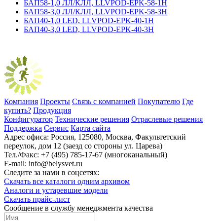
БАП58-1,0 ЛЛ/КЛЛ, LLVPOD-EPK-58-1H
БАП58-3,0 ЛЛ/КЛЛ, LLVPOD-EPK-58-3H
БАП40-1,0 LED, LLVPOD-EPK-40-1H
БАП40-3,0 LED, LLVPOD-EPK-40-3H
Компания
Проекты
Связь с компанией
Покупателю
Где
купить?
Продукция
Конфигуратор
Технические решения
Отраслевые решения
Поддержка
Сервис
Карта сайта
Адрес офиса:
Россия, 125080, Москва, Факультетский
переулок, дом 12 (заезд со стороны ул. Царева)
Тел./Факс:
+7 (495) 785-17-67 (многоканальный)
E-mail:
info@belysvet.ru
Следите за нами в соцсетях:
Скачать все каталоги одним архивом
Аналоги и устаревшие модели
Скачать прайс-лист
Cообщение в службу менеджмента качества