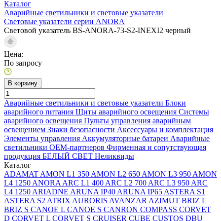
Каталог
Аварийные светильники и световые указатели
Световые указатели серии ANORA
Световой указатель BS-ANORA-73-S2-INEXI2 черный
Цена:
По запросу
В корзину
Аварийные светильники и световые указатели
Блоки
аварийного питания
Щиты аварийного освещения
Системы
аварийного освещения
Пульты управления аварийным
освещением
Знаки безопасности
Аксессуары и комплектация
Элементы управления
Аккумуляторные батареи
Аварийные
светильники ОЕМ-партнеров
Фирменная и сопутствующая
продукция БЕЛЫЙ СВЕТ
Неликвиды
Каталог
ADAMAT
AMON L1 350
AMON L2 650
AMON L3 950
AMON
L4 1250
ANORA
ARC L1 400
ARC L2 700
ARC L3 950
ARC
L4 1250
ARIADNE
ARUNA IP40
ARUNA IP65
ASTERA S1
ASTERA S2
ATRIX
AURORIS
AVANZAR
AZIMUT
BRIZ L
BRIZ S
CANOE L
CANOE S
CANRON
COMPASS
CORVET
D
CORVET L
CORVET S
CRUISER
CUBE
CUSTOS
DBU