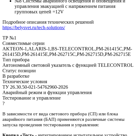
№8 Системы аварийного освещения и оповещения и
управления эвакуацией с напряжением питания
групповых цепей =12V
Подробное описания технических решений
https://belysvet.ru/tech-solutions/
ТР №1
Совместимые серии
AKTEON-1,ALARIS-1,BS-TELECONTROL,PM-261415C,PM-
261415D,PM-261415E,PM-262715C,PM-262715D,PM-262715E
Тип прибора
Автономный световой указатель с функцией TELECONTROL
Статус позиции
В разработке
Технические условия
ТУ 26.30.50-021-54762960-2026
Аварийный режим и функции управления
Тестирование и управление
?
В зависимости от вида светового прибора (СП) или блока
аварийного питания (БАП) применяются различные системы
запуска проведения тестирования и управления:
Кнопка «Тест»
- интегрированное испытательное устройство