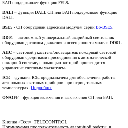
БАП поддерживает функцию FELS.
DALI
– функция DALI, СП или БАП поддерживает функцию
DALI.
BSE5
- СП оборудован адресным модулем серии
BS-BSE5
.
DD01
– автономный универсальный аварийный светильник
оборудован датчиком движения и освещенности модели DD01.
АПС
– световой указатель/оповещатель пожарный световой
оборудован средствами присоединения к автоматической
пожарной системе, с помощью которой производится
управление световым указателем.
ICE
– функция ICE, предназначена для обеспечения работы
автономных световых приборов при отрицательных
П
одробнее
температурах.
ON/OFF
– функция включения и выключения СП или БАП.
Кнопка «Тест», TELECONTROL
Нормируемая продолжительность аварийной работы, ч