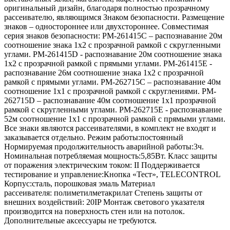
оригинальный дизайн, благодаря полностью прозрачному
рассеивателю, являющимся Знаком безопасности. Размещение
знаков – одностороннее или двухстороннее. Совместимая
серия знаков безопасности: PM-261415C – распознавание 20м
соотношение знака 1х2 с прозрачной рамкой с скругленными
углами. PM-261415D - распознавание 20м соотношение знака
1х2 с прозрачной рамкой с прямыми углами. PM-261415E -
распознавание 26м соотношение знака 1х2 с прозрачной
рамкой с прямыми углами. PM-262715C – распознавание 40м
соотношение 1х1 с прозрачной рамкой с скруглениями. PM-
262715D – распознавание 40м соотношение 1х1 прозрачной
рамкой с скругленными углами. PM-262715E - распознавание
52м соотношение 1х1 с прозрачной рамкой с прямыми углами.
Все знаки являются рассеивателями, в комплект не входят и
заказывается отдельно. Режим работы:постоянный
Нормируемая продолжительность аварийной работы:3ч.
Номинальная потребляемая мощность:5,85Вт. Класс защиты
от поражения электрическим током: II Поддерживается
тестирование и управление:Кнопка «Тест», TELECONTROL
Корпус:сталь, порошковая эмаль Материал
рассеивателя: полиметилметакрилат Степень защиты от
внешних воздействий: 20IP Монтаж светового указателя
производится на поверхность стен или на потолок.
Дополнительные аксессуары не требуются.