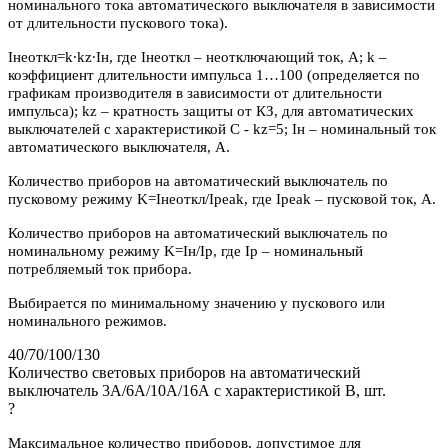
номинального тока автоматического выключателя в зависимости
от длительности пускового тока).
Iнеоткл=k∙kz∙Iн, где Iнеоткл – неотключающий ток, А; k –
коэффициент длительности импульса 1…100 (определяется по
графикам производителя в зависимости от длительности
импульса); kz – кратность защиты от КЗ, для автоматических
выключателей с характеристикой C - kz=5; Iн – номинальный ток
автоматического выключателя, А.
Количество приборов на автоматический выключатель по
пусковому режиму K=Iнеоткл/Ipeak, где Ipeak – пусковой ток, А.
Количество приборов на автоматический выключатель по
номинальному режиму K=Iн/Iр, где Iр – номинальный
потребляемый ток прибора.
Выбирается по минимальному значению у пускового или
номинального режимов.
40/70/100/130
Количество световых приборов на автоматический
выключатель 3А/6А/10А/16А с характеристикой В, шт.
?
Максимальное количество приборов, допустимое для