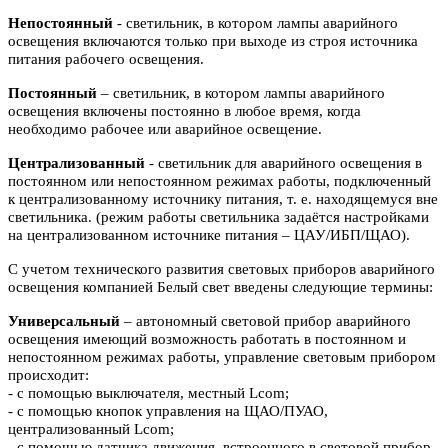
Непостоянный
- светильник, в котором лампы аварийного
освещения включаются
только при выходе из строя источника
питания рабочего освещения.
Постоянный
– светильник, в котором лампы аварийного
освещения включены
постоянно в любое время, когда
необходимо рабочее или аварийное
освещение.
Централизованный
- светильник для аварийного освещения в
постоянном или
непостоянном режимах работы, подключенный
к централизованному источнику питания, т. е. находящемуся вне
светильника. (режим работы светильника задаётся настройками
на централизованном источнике питания – ЦАУ/ИБП/ЩАО).
С учетом технического развития световых приборов аварийного
освещения компанией Белый свет введены следующие термины:
Универсальный
– автономный световой прибор аварийного
освещения имеющий возможность работать в постоянном и
непостоянном режимах работы, управление световым прибором
происходит:
- с помощью выключателя, местный Lcom;
- с помощью кнопок управления на ЩАО/ПУАО,
централизованный Lcom;
- с помощью датчика движения, встроенного в световой прибор