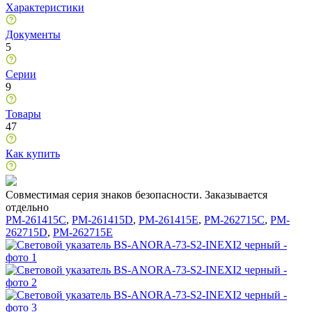
Характеристики
Документы
5
Серии
9
Товары
47
Как купить
Совместимая серия знаков безопасности. Заказывается
отдельно
PM-261415C
,
PM-261415D
,
PM-261415E
,
PM-262715C
,
PM-
262715D
,
PM-262715E