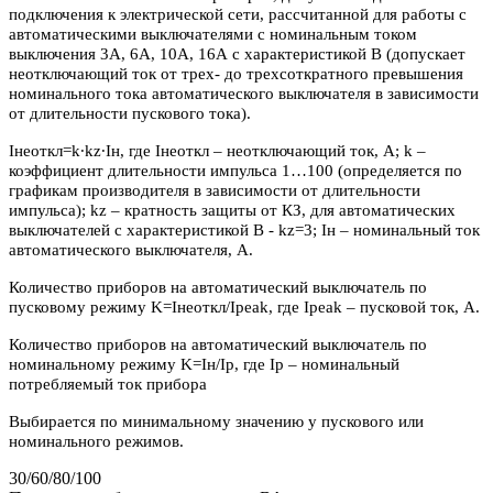
подключения к электрической сети, рассчитанной для работы с
автоматическими выключателями с номинальным током
выключения 3А, 6А, 10А, 16А с характеристикой В (допускает
неотключающий ток от трех- до трехсоткратного превышения
номинального тока автоматического выключателя в зависимости
от длительности пускового тока).
Iнеоткл=k∙kz∙Iн, где Iнеоткл – неотключающий ток, А; k –
коэффициент длительности импульса 1…100 (определяется по
графикам производителя в зависимости от длительности
импульса); kz – кратность защиты от КЗ, для автоматических
выключателей с характеристикой В - kz=3; Iн – номинальный ток
автоматического выключателя, А.
Количество приборов на автоматический выключатель по
пусковому режиму K=Iнеоткл/Ipeak, где Ipeak – пусковой ток, А.
Количество приборов на автоматический выключатель по
номинальному режиму K=Iн/Iр, где Iр – номинальный
потребляемый ток прибора
Выбирается по минимальному значению у пускового или
номинального режимов.
30/60/80/100