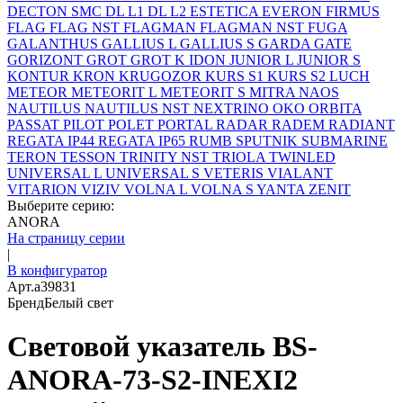
DECTON SMC
DL L1
DL L2
ESTETICA
EVERON
FIRMUS
FLAG
FLAG NST
FLAGMAN
FLAGMAN NST
FUGA
GALANTHUS
GALLIUS L
GALLIUS S
GARDA
GATE
GORIZONT
GROT
GROT K
IDON
JUNIOR L
JUNIOR S
KONTUR
KRON
KRUGOZOR
KURS S1
KURS S2
LUCH
METEOR
METEORIT L
METEORIT S
MITRA
NAOS
NAUTILUS
NAUTILUS NST
NEXTRINO
OKO
ORBITA
PASSAT
PILOT
POLET
PORTAL
RADAR
RADEM
RADIANT
REGATA IP44
REGATA IP65
RUMB
SPUTNIK
SUBMARINE
TERON
TESSON
TRINITY NST
TRIOLA
TWINLED
UNIVERSAL L
UNIVERSAL S
VETERIS
VIALANT
VITARION
VIZIV
VOLNA L
VOLNA S
YANTA
ZENIT
Выберите серию:
ANORA
На страницу серии
|
В конфигуратор
Арт.
a39831
Бренд
Белый свет
Световой указатель BS-
ANORA-73-S2-INEXI2