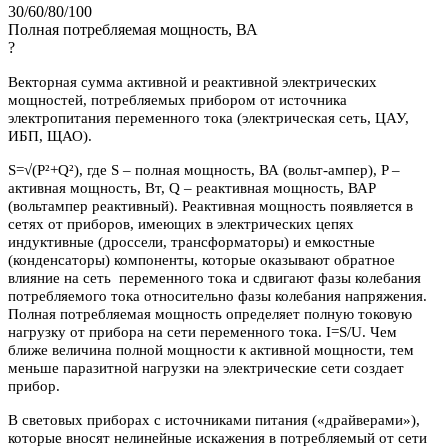
30/60/80/100
Полная потребляемая мощность, ВА
?
Векторная сумма активной и реактивной электрических
мощностей, потребляемых прибором от источника
электропитания переменного тока (электрическая сеть, ЦАУ,
ИБП, ЩАО).
S=√(P²+Q²), где S – полная мощность, ВА (вольт-ампер), P –
активная мощность, Вт, Q – реактивная мощность, ВАР
(вольтампер реактивный). Реактивная мощность появляется в
сетях от приборов, имеющих в электрических цепях
индуктивные (дроссели, трансформаторы) и емкостные
(конденсаторы) компоненты, которые оказывают обратное
влияние на сеть переменного тока и сдвигают фазы колебания
потребляемого тока относительно фазы колебания напряжения.
Полная потребляемая мощность определяет полную токовую
нагрузку от прибора на сети переменного тока. I=S/U. Чем
ближе величина полной мощности к активной мощности, тем
меньше паразитной нагрузки на электрические сети создает
прибор.
В световых приборах с источниками питания («драйверами»),
которые вносят нелинейные искажения в потребляемый от сети