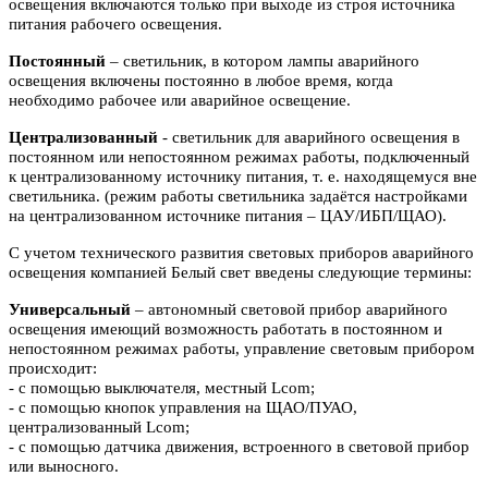
освещения включаются
только при выходе из строя источника
питания рабочего освещения.
Постоянный
– светильник, в котором лампы аварийного
освещения включены
постоянно в любое время, когда
необходимо рабочее или аварийное
освещение.
Централизованный
- светильник для аварийного освещения в
постоянном или
непостоянном режимах работы, подключенный
к централизованному источнику питания, т. е. находящемуся вне
светильника. (режим работы светильника задаётся настройками
на централизованном источнике питания – ЦАУ/ИБП/ЩАО).
С учетом технического развития световых приборов аварийного
освещения компанией Белый свет введены следующие термины:
Универсальный
– автономный световой прибор аварийного
освещения имеющий возможность работать в постоянном и
непостоянном режимах работы, управление световым прибором
происходит:
- с помощью выключателя, местный Lcom;
- с помощью кнопок управления на ЩАО/ПУАО,
централизованный Lcom;
- с помощью датчика движения, встроенного в световой прибор
или выносного.