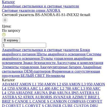
Каталог
Аварийные светильники и световые указатели
Световые указатели серии ANORA
Световой указатель BS-ANORA-81-S1-INEXI2 белый
Цена:
По запросу
В корзину
Аварийные светильники и световые указатели
Блоки
аварийного питания
Щиты аварийного освещения
Системы
аварийного освещения
Пульты управления аварийным
освещением
Знаки безопасности
Аксессуары и комплектация
Элементы управления
Аккумуляторные батареи
Аварийные
светильники ОЕМ-партнеров
Фирменная и сопутствующая
продукция БЕЛЫЙ СВЕТ
Неликвиды
Каталог
ADAMAT
AMON L1 350
AMON L2 650
AMON L3 950
AMON
L4 1250
ANORA
ARC L1 400
ARC L2 700
ARC L3 950
ARC
L4 1250
ARIADNE
ARUNA IP40
ARUNA IP65
ASTERA S1
ASTERA S2
ATRIX
AURORIS
AVANZAR
AZIMUT
BRIZ L
BRIZ S
CANOE L
CANOE S
CANRON
COMPASS
CORVET
D
CORVET L
CORVET S
CRUISER
CUBE
CUSTOS
DBU