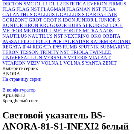
DECTON SMC
DL L1
DL L2
ESTETICA
EVERON
FIRMUS
FLAG
FLAG NST
FLAGMAN
FLAGMAN NST
FUGA
GALANTHUS
GALLIUS L
GALLIUS S
GARDA
GATE
GORIZONT
GROT
GROT K
IDON
JUNIOR L
JUNIOR S
KONTUR
KRON
KRUGOZOR
KURS S1
KURS S2
LUCH
METEOR
METEORIT L
METEORIT S
MITRA
NAOS
NAUTILUS
NAUTILUS NST
NEXTRINO
OKO
ORBITA
PASSAT
PILOT
POLET
PORTAL
RADAR
RADEM
RADIANT
REGATA IP44
REGATA IP65
RUMB
SPUTNIK
SUBMARINE
TERON
TESSON
TRINITY NST
TRIOLA
TWINLED
UNIVERSAL L
UNIVERSAL S
VETERIS
VIALANT
VITARION
VIZIV
VOLNA L
VOLNA S
YANTA
ZENIT
Выберите серию:
ANORA
На страницу серии
|
В конфигуратор
Арт.
a39813
Бренд
Белый свет
Световой указатель BS-
ANORA-81-S1-INEXI2 белый