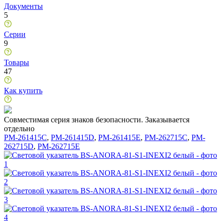
Документы
5
Серии
9
Товары
47
Как купить
Совместимая серия знаков безопасности. Заказывается
отдельно
PM-261415C
,
PM-261415D
,
PM-261415E
,
PM-262715C
,
PM-
262715D
,
PM-262715E