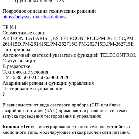
групповых цепей =12V
Подробное описания технических решений
https://belysvet.ru/tech-solutions/
ТР №1
Совместимые серии
AKTEON-1,ALARIS-1,BS-TELECONTROL,PM-261415C,PM-
261415D,PM-261415E,PM-262715C,PM-262715D,PM-262715E
Тип прибора
Автономный световой указатель с функцией TELECONTROL
Статус позиции
В разработке
Технические условия
ТУ 26.30.50-021-54762960-2026
Аварийный режим и функции управления
Тестирование и управление
?
В зависимости от вида светового прибора (СП) или блока
аварийного питания (БАП) применяются различные системы
запуска проведения тестирования и управления:
Кнопка «Тест»
- интегрированное испытательное устройство
кнопочного типа, моделирующее отказ рабочей сети питания.