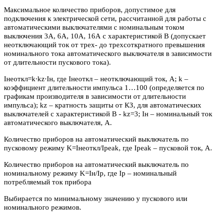
Максимальное количество приборов, допустимое для
подключения к электрической сети, рассчитанной для работы с
автоматическими выключателями с номинальным током
выключения 3А, 6А, 10А, 16А с характеристикой В (допускает
неотключающий ток от трех- до трехсоткратного превышения
номинального тока автоматического выключателя в зависимости
от длительности пускового тока).
Iнеоткл=k∙kz∙Iн, где Iнеоткл – неотключающий ток, А; k –
коэффициент длительности импульса 1…100 (определяется по
графикам производителя в зависимости от длительности
импульса); kz – кратность защиты от КЗ, для автоматических
выключателей с характеристикой В - kz=3; Iн – номинальный ток
автоматического выключателя, А.
Количество приборов на автоматический выключатель по
пусковому режиму K=Iнеоткл/Ipeak, где Ipeak – пусковой ток, А.
Количество приборов на автоматический выключатель по
номинальному режиму K=Iн/Iр, где Iр – номинальный
потребляемый ток прибора
Выбирается по минимальному значению у пускового или
номинального режимов.