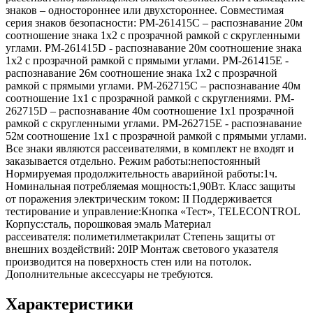
знаков – одностороннее или двухстороннее. Совместимая
серия знаков безопасности: PM-261415C – распознавание 20м
соотношение знака 1х2 с прозрачной рамкой с скругленными
углами. PM-261415D - распознавание 20м соотношение знака
1х2 с прозрачной рамкой с прямыми углами. PM-261415E -
распознавание 26м соотношение знака 1х2 с прозрачной
рамкой с прямыми углами. PM-262715C – распознавание 40м
соотношение 1х1 с прозрачной рамкой с скруглениями. PM-
262715D – распознавание 40м соотношение 1х1 прозрачной
рамкой с скругленными углами. PM-262715E - распознавание
52м соотношение 1х1 с прозрачной рамкой с прямыми углами.
Все знаки являются рассеивателями, в комплект не входят и
заказывается отдельно. Режим работы:непостоянный
Нормируемая продолжительность аварийной работы:1ч.
Номинальная потребляемая мощность:1,90Вт. Класс защиты
от поражения электрическим током: II Поддерживается
тестирование и управление:Кнопка «Тест», TELECONTROL
Корпус:сталь, порошковая эмаль Материал
рассеивателя: полиметилметакрилат Степень защиты от
внешних воздействий: 20IP Монтаж светового указателя
производится на поверхность стен или на потолок.
Дополнительные аксессуары не требуются.
Характеристики