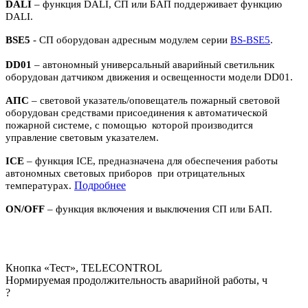
DALI
– функция DALI, СП или БАП поддерживает функцию
DALI.
BSE5
- СП оборудован адресным модулем серии
BS-BSE5
.
DD01
– автономный универсальный аварийный светильник
оборудован датчиком движения и освещенности модели DD01.
АПС
– световой указатель/оповещатель пожарный световой
оборудован средствами присоединения к автоматической
пожарной системе, с помощью которой производится
управление световым указателем.
ICE
– функция ICE, предназначена для обеспечения работы
автономных световых приборов при отрицательных
П
одробнее
температурах.
ON/OFF
– функция включения и выключения СП или БАП.
Кнопка «Тест», TELECONTROL
Нормируемая продолжительность аварийной работы, ч
?