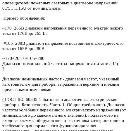
оповещателей пожарных световых в диапазоне напряжений
0,75…1,15U от номинального.
Пример обозначения:
~170÷265В диапазон напряжения переменного электрического
тока от 170В до 265 В.
=165÷280В диапазон напряжения постоянного электрического
тока от 165В до 280В.
~170÷265 / =165÷280
Диапазон номинальной частоты напряжения питания, Гц
?
Диапазон номинальных частот - диапазон частот, указанный
изготовителем для прибора, выраженный верхним и нижним
предельными значениями.
( ГОСТ IEC 60335-1 Бытовые и аналогичные электрические
приборы. Безопасность. Часть 1. Общие требования). Диапазон
частоты колебания переменного электрического напряжения (от
минимального до максимального значения), подаваемого на
входные клеммы оборудования от источника электропитания и
требуемого для нормального функционирования
оборудования, при котором оно сохраняет способность