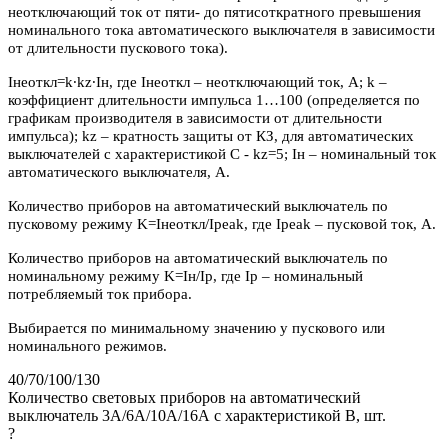
неотключающий ток от пяти- до пятисоткратного превышения
номинального тока автоматического выключателя в зависимости
от длительности пускового тока).
Iнеоткл=k∙kz∙Iн, где Iнеоткл – неотключающий ток, А; k –
коэффициент длительности импульса 1…100 (определяется по
графикам производителя в зависимости от длительности
импульса); kz – кратность защиты от КЗ, для автоматических
выключателей с характеристикой C - kz=5; Iн – номинальный ток
автоматического выключателя, А.
Количество приборов на автоматический выключатель по
пусковому режиму K=Iнеоткл/Ipeak, где Ipeak – пусковой ток, А.
Количество приборов на автоматический выключатель по
номинальному режиму K=Iн/Iр, где Iр – номинальный
потребляемый ток прибора.
Выбирается по минимальному значению у пускового или
номинального режимов.
40/70/100/130
Количество световых приборов на автоматический
выключатель 3А/6А/10А/16А с характеристикой В, шт.
?