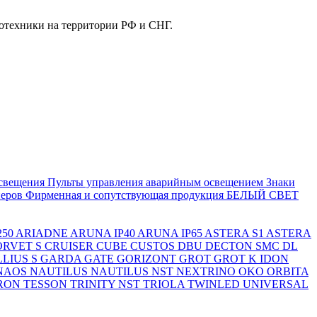
отехники на территории РФ и СНГ.
свещения
Пульты управления аварийным освещением
Знаки
еров
Фирменная и сопутствующая продукция БЕЛЫЙ СВЕТ
250
ARIADNE
ARUNA IP40
ARUNA IP65
ASTERA S1
ASTERA
ORVET S
CRUISER
CUBE
CUSTOS
DBU
DECTON SMC
DL
LIUS S
GARDA
GATE
GORIZONT
GROT
GROT K
IDON
NAOS
NAUTILUS
NAUTILUS NST
NEXTRINO
OKO
ORBITA
RON
TESSON
TRINITY NST
TRIOLA
TWINLED
UNIVERSAL