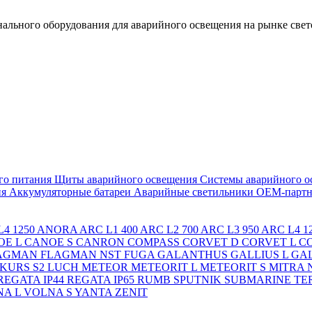
льного оборудования для аварийного освещения на рынке свет
го питания
Щиты аварийного освещения
Системы аварийного о
ия
Аккумуляторные батареи
Аварийные светильники ОЕМ-партн
4 1250
ANORA
ARC L1 400
ARC L2 700
ARC L3 950
ARC L4 1
OE L
CANOE S
CANRON
COMPASS
CORVET D
CORVET L
C
AGMAN
FLAGMAN NST
FUGA
GALANTHUS
GALLIUS L
GAL
KURS S2
LUCH
METEOR
METEORIT L
METEORIT S
MITRA
REGATA IP44
REGATA IP65
RUMB
SPUTNIK
SUBMARINE
TE
A L
VOLNA S
YANTA
ZENIT