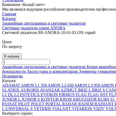
Компания «Белый свет»
Мы являемся ведущим российским производителем профессиона
Главная
Каталог
Аварийные светильники и световые указатели
Световые указатели серии ANORA
Световой указатель BS-ANORA-10-S1-ELON серый
Цена:
По запросу
В корзину
Аварийные светильники и световые указатели
Блоки аварийно
безопасности
Аксессуары и комплектация
Элементы управлен
Неликвиды
Каталог
ADAMAT
AMON L1 350
AMON L2 650
AMON L3 950
AMON L
S2
ATRIX
AURORIS
AVANZAR
AZIMUT
BRIZ L
BRIZ S
CAN
L1
DL L2
ESTETICA
EVERON
FIRMUS
FLAG
FLAG NST
FL
JUNIOR L
JUNIOR S
KONTUR
KRON
KRUGOZOR
KURS S1
PASSAT
PILOT
POLET
PORTAL
RADAR
RADEM
RADIANT
L
UNIVERSAL S
VETERIS
VIALANT
VITARION
VIZIV
VOLN
Выберите серию: