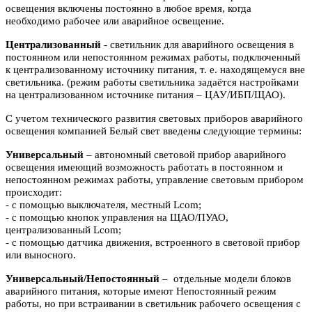
освещения включены
постоянно в любое время, когда
необходимо рабочее или аварийное
освещение.
Централизованный
- светильник для аварийного освещения в
постоянном или
непостоянном режимах работы, подключенный
к централизованному источнику питания, т. е. находящемуся вне
светильника. (режим работы светильника задаётся настройками
на централизованном источнике питания – ЦАУ/ИБП/ЩАО).
С учетом технического развития световых приборов аварийного
освещения компанией Белый свет введены следующие термины:
Универсальный
– автономный световой прибор аварийного
освещения имеющий возможность работать в постоянном и
непостоянном режимах работы, управление световым прибором
происходит:
- с помощью выключателя, местный Lcom;
- с помощью кнопок управления на ЩАО/ПУАО,
централизованный Lcom;
- с помощью датчика движения, встроенного в световой прибор
или выносного.
Универсальный/Непостоянный
– отдельные модели блоков
аварийного питания, которые имеют Непостоянный режим
работы, но при встраивании в светильник рабочего освещения с