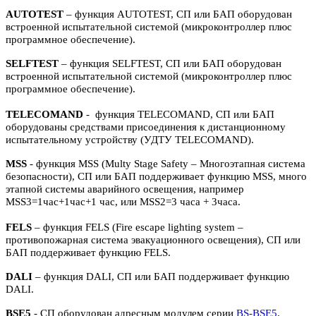
AUTOTEST
– функция AUTOTEST, СП или БАП оборудован
встроенной испытательной системой (микроконтроллер плюс
программное обеспечение).
SELFTEST
– функция SELFTEST, СП или БАП оборудован
встроенной испытательной системой (микроконтроллер плюс
программное обеспечение).
TELECOMAND
- функция TELECOMAND, СП или БАП
оборудованы средствами присоединения к дистанционному
испытательному устройству (УДТУ TELECOMAND).
MSS
- функция MSS (Multy Stage Safety – Многоэтапная система
безопасности), СП или БАП поддерживает функцию MSS, много
этапной системы аварийного освещения, например
MSS3=1час+1час+1 час, или MSS2=3 часа + 3часа.
FELS
– функция FELS (Fire escape lighting system –
противопожарная система эвакуационного освещения), СП или
БАП поддерживает функцию FELS.
DALI
– функция DALI, СП или БАП поддерживает функцию
DALI.
BSE5
- СП оборудован адресным модулем серии
BS-BSE5
.