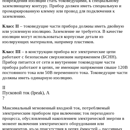
повреждения изоляции стать токоведущими, к специальному
заземляющему контуру. Прибор должен иметь специальную и
промаркированную клемму или провод для подключения к
заземлению.
Класс II
– токоведущие части прибора должны иметь двойную
или усиленную изоляцию. Заземление не требуется. В качестве
изоляции могут использоваться корпусные детали из
изолирующих материалов, например пластиков.
Класс III
– в конструкции прибора все электрические цепи
работают с безопасным сверхнизким напряжением (БСНН).
Прибор питается от сети и внутренние токоведущие части
прибора работают в цепях, не имеющие напряжения свыше 120В
постоянного тока или 50В переменного тока. Токоведущие части
должны иметь одинарную изоляцию.
II
Пусковой ток (Ipeak), A
?
Максимальный мгновенный входной ток, потребляемый
электрическим прибором при включении; ток переходного
процесса, обусловленный накоплением электрической энергии в
момент включения электрического оборудования или
компонентов, из-за присутствия в цепях ёмкостей – пассивных