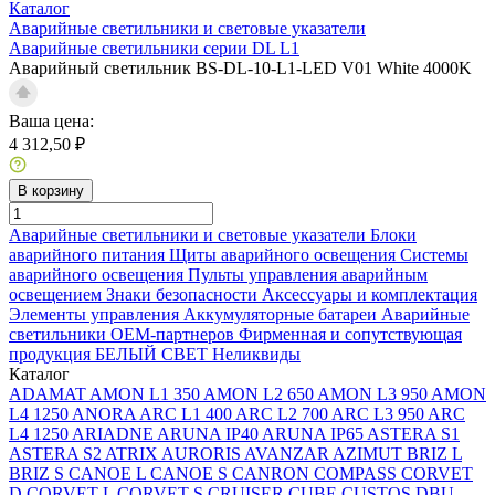
Каталог
Аварийные светильники и световые указатели
Аварийные светильники серии DL L1
Аварийный светильник BS-DL-10-L1-LED V01 White 4000K
Ваша цена:
4 312,50 ₽
В корзину
Аварийные светильники и световые указатели
Блоки
аварийного питания
Щиты аварийного освещения
Системы
аварийного освещения
Пульты управления аварийным
освещением
Знаки безопасности
Аксессуары и комплектация
Элементы управления
Аккумуляторные батареи
Аварийные
светильники ОЕМ-партнеров
Фирменная и сопутствующая
продукция БЕЛЫЙ СВЕТ
Неликвиды
Каталог
ADAMAT
AMON L1 350
AMON L2 650
AMON L3 950
AMON
L4 1250
ANORA
ARC L1 400
ARC L2 700
ARC L3 950
ARC
L4 1250
ARIADNE
ARUNA IP40
ARUNA IP65
ASTERA S1
ASTERA S2
ATRIX
AURORIS
AVANZAR
AZIMUT
BRIZ L
BRIZ S
CANOE L
CANOE S
CANRON
COMPASS
CORVET
D
CORVET L
CORVET S
CRUISER
CUBE
CUSTOS
DBU