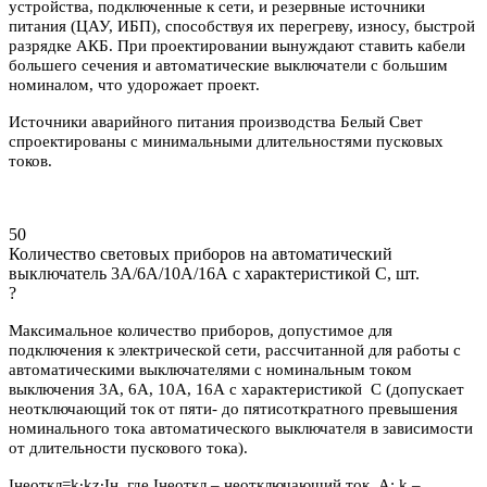
устройства, подключенные к сети, и резервные источники
питания (ЦАУ, ИБП), способствуя их перегреву, износу, быстрой
разрядке АКБ. При проектировании вынуждают ставить кабели
большего сечения и автоматические выключатели с большим
номиналом, что удорожает проект.
Источники аварийного питания производства Белый Свет
спроектированы с минимальными длительностями пусковых
токов.
50
Количество световых приборов на автоматический
выключатель 3А/6А/10А/16А с характеристикой C, шт.
?
Максимальное количество приборов, допустимое для
подключения к электрической сети, рассчитанной для работы с
автоматическими выключателями с номинальным током
выключения 3А, 6А, 10А, 16А с характеристикой С (допускает
неотключающий ток от пяти- до пятисоткратного превышения
номинального тока автоматического выключателя в зависимости
от длительности пускового тока).
Iнеоткл=k∙kz∙Iн, где Iнеоткл – неотключающий ток, А; k –