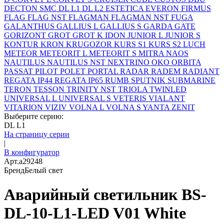
DECTON SMC
DL L1
DL L2
ESTETICA
EVERON
FIRMUS
FLAG
FLAG NST
FLAGMAN
FLAGMAN NST
FUGA
GALANTHUS
GALLIUS L
GALLIUS S
GARDA
GATE
GORIZONT
GROT
GROT K
IDON
JUNIOR L
JUNIOR S
KONTUR
KRON
KRUGOZOR
KURS S1
KURS S2
LUCH
METEOR
METEORIT L
METEORIT S
MITRA
NAOS
NAUTILUS
NAUTILUS NST
NEXTRINO
OKO
ORBITA
PASSAT
PILOT
POLET
PORTAL
RADAR
RADEM
RADIANT
REGATA IP44
REGATA IP65
RUMB
SPUTNIK
SUBMARINE
TERON
TESSON
TRINITY NST
TRIOLA
TWINLED
UNIVERSAL L
UNIVERSAL S
VETERIS
VIALANT
VITARION
VIZIV
VOLNA L
VOLNA S
YANTA
ZENIT
Выберите серию:
DL L1
На страницу серии
|
В конфигуратор
Арт.
a29248
Бренд
Белый свет
Аварийный светильник BS-
DL-10-L1-LED V01 White