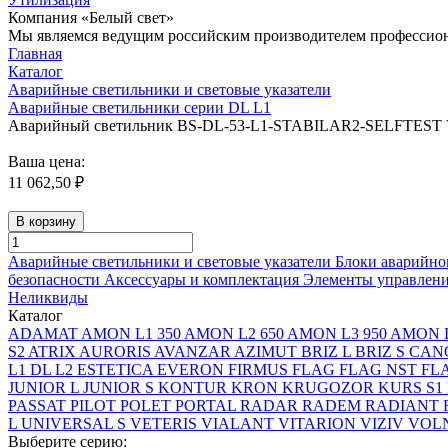
Компания «Белый свет»
Мы являемся ведущим российским производителем профессиона
Главная
Каталог
Аварийные светильники и световые указатели
Аварийные светильники серии DL L1
Аварийный светильник BS-DL-53-L1-STABILAR2-SELFTEST V
Ваша цена:
11 062,50 ₽
В корзину
Аварийные светильники и световые указатели
Блоки аварийно
безопасности
Аксессуары и комплектация
Элементы управлен
Неликвиды
Каталог
ADAMAT
AMON L1 350
AMON L2 650
AMON L3 950
AMON L
S2
ATRIX
AURORIS
AVANZAR
AZIMUT
BRIZ L
BRIZ S
CAN
L1
DL L2
ESTETICA
EVERON
FIRMUS
FLAG
FLAG NST
FL
JUNIOR L
JUNIOR S
KONTUR
KRON
KRUGOZOR
KURS S1
PASSAT
PILOT
POLET
PORTAL
RADAR
RADEM
RADIANT
L
UNIVERSAL S
VETERIS
VIALANT
VITARION
VIZIV
VOLN
Выберите серию: