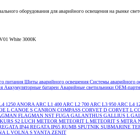
льного оборудования для аварийного освещения на рынке свет
01 White 3000K
го питания
Щиты аварийного освещения
Системы аварийного о
ия
Аккумуляторные батареи
Аварийные светильники ОЕМ-партн
4 1250
ANORA
ARC L1 400
ARC L2 700
ARC L3 950
ARC L4 1
OE L
CANOE S
CANRON
COMPASS
CORVET D
CORVET L
C
AGMAN
FLAGMAN NST
FUGA
GALANTHUS
GALLIUS L
GAL
KURS S2
LUCH
METEOR
METEORIT L
METEORIT S
MITRA
REGATA IP44
REGATA IP65
RUMB
SPUTNIK
SUBMARINE
TE
A L
VOLNA S
YANTA
ZENIT