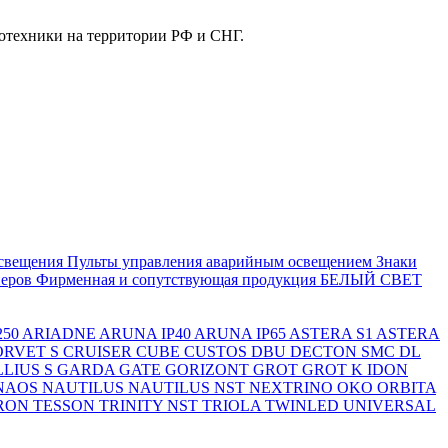
отехники на территории РФ и СНГ.
свещения
Пульты управления аварийным освещением
Знаки
еров
Фирменная и сопутствующая продукция БЕЛЫЙ СВЕТ
250
ARIADNE
ARUNA IP40
ARUNA IP65
ASTERA S1
ASTERA
ORVET S
CRUISER
CUBE
CUSTOS
DBU
DECTON SMC
DL
LIUS S
GARDA
GATE
GORIZONT
GROT
GROT K
IDON
NAOS
NAUTILUS
NAUTILUS NST
NEXTRINO
OKO
ORBITA
RON
TESSON
TRINITY NST
TRIOLA
TWINLED
UNIVERSAL