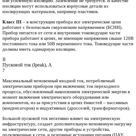
или усиленную изоляцию. Заземление не требуется. В качестве
изоляции могут использоваться корпусные детали из
изолирующих материалов, например пластиков.
Класс III
– в конструкции прибора все электрические цепи
работают с безопасным сверхнизким напряжением (БСНН).
Прибор питается от сети и внутренние токоведущие части
прибора работают в цепях, не имеющие напряжения свыше 120В
постоянного тока или 50В переменного тока. Токоведущие части
должны иметь одинарную изоляцию.
II
Пусковой ток (Ipeak), A
?
Максимальный мгновенный входной ток, потребляемый
электрическим прибором при включении; ток переходного
процесса, обусловленный накоплением электрической энергии в
момент включения электрического оборудования или
компонентов, из-за присутствия в цепях ёмкостей – пассивных
(конденсаторов) и индуктивных (дросселей, трансформаторов).
Большой пусковой ток негативно влияет на электрическую
инфраструктуру, создает дополнительную мгновенную нагрузку
на электрические сети, другие приборы и устройства,
подключенные к сети, и резервные источники питания (ЦАУ,