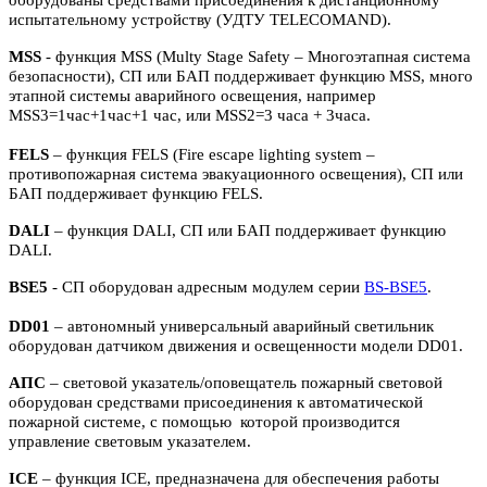
испытательному устройству (УДТУ TELECOMAND).
MSS
- функция MSS (Multy Stage Safety – Многоэтапная система
безопасности), СП или БАП поддерживает функцию MSS, много
этапной системы аварийного освещения, например
MSS3=1час+1час+1 час, или MSS2=3 часа + 3часа.
FELS
– функция FELS (Fire escape lighting system –
противопожарная система эвакуационного освещения), СП или
БАП поддерживает функцию FELS.
DALI
– функция DALI, СП или БАП поддерживает функцию
DALI.
BSE5
- СП оборудован адресным модулем серии
BS-BSE5
.
DD01
– автономный универсальный аварийный светильник
оборудован датчиком движения и освещенности модели DD01.
АПС
– световой указатель/оповещатель пожарный световой
оборудован средствами присоединения к автоматической
пожарной системе, с помощью которой производится
управление световым указателем.
ICE
– функция ICE, предназначена для обеспечения работы