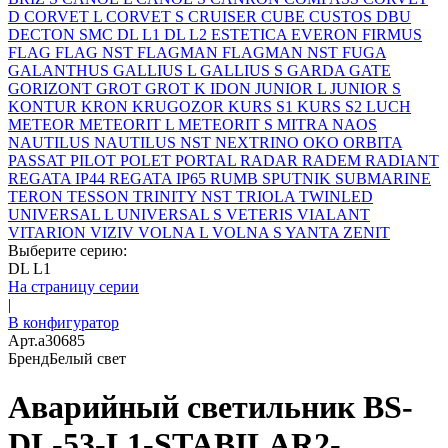
D
CORVET L
CORVET S
CRUISER
CUBE
CUSTOS
DBU
DECTON SMC
DL L1
DL L2
ESTETICA
EVERON
FIRMUS
FLAG
FLAG NST
FLAGMAN
FLAGMAN NST
FUGA
GALANTHUS
GALLIUS L
GALLIUS S
GARDA
GATE
GORIZONT
GROT
GROT K
IDON
JUNIOR L
JUNIOR S
KONTUR
KRON
KRUGOZOR
KURS S1
KURS S2
LUCH
METEOR
METEORIT L
METEORIT S
MITRA
NAOS
NAUTILUS
NAUTILUS NST
NEXTRINO
OKO
ORBITA
PASSAT
PILOT
POLET
PORTAL
RADAR
RADEM
RADIANT
REGATA IP44
REGATA IP65
RUMB
SPUTNIK
SUBMARINE
TERON
TESSON
TRINITY NST
TRIOLA
TWINLED
UNIVERSAL L
UNIVERSAL S
VETERIS
VIALANT
VITARION
VIZIV
VOLNA L
VOLNA S
YANTA
ZENIT
Выберите серию:
DL L1
На страницу серии
|
В конфигуратор
Арт.
a30685
Бренд
Белый свет
Аварийный светильник BS-
DL-53-L1-STABILAR2-