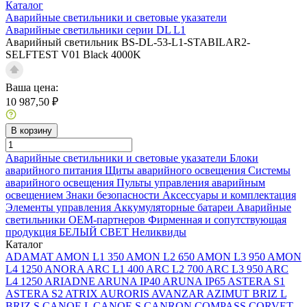
Каталог
Аварийные светильники и световые указатели
Аварийные светильники серии DL L1
Аварийный светильник BS-DL-53-L1-STABILAR2-
SELFTEST V01 Black 4000K
Ваша цена:
10 987,50 ₽
В корзину
Аварийные светильники и световые указатели
Блоки
аварийного питания
Щиты аварийного освещения
Системы
аварийного освещения
Пульты управления аварийным
освещением
Знаки безопасности
Аксессуары и комплектация
Элементы управления
Аккумуляторные батареи
Аварийные
светильники ОЕМ-партнеров
Фирменная и сопутствующая
продукция БЕЛЫЙ СВЕТ
Неликвиды
Каталог
ADAMAT
AMON L1 350
AMON L2 650
AMON L3 950
AMON
L4 1250
ANORA
ARC L1 400
ARC L2 700
ARC L3 950
ARC
L4 1250
ARIADNE
ARUNA IP40
ARUNA IP65
ASTERA S1
ASTERA S2
ATRIX
AURORIS
AVANZAR
AZIMUT
BRIZ L
BRIZ S
CANOE L
CANOE S
CANRON
COMPASS
CORVET