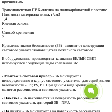
прочностью.
Транслюцентная ПВХ-пленка на поликарбонатной пластине
Плотность материала знака, г/см3
1,4
Клеевая основа
-
Способ крепления
?
Крепление знаков безопасности (ЗБ) зависит от конструкции
светового указателя/оповещателя пожарного светового.
В оборудовании, производства компании БЕЛЫЙ СВЕТ
используются следующие виды креплений ЗБ:
-
Монтаж в световой прибор
- ЗБ монтируется
непосредственно в корпус светового указателя, для серий знаков
безопасности - PP, PS, PT. При данном виде крепления, ЗБ
является рассеивателем светового указателя.
-
Накатка
- ЗБ наклеивается на поверхность рассеивателя
светового указателя, для серий ЗБ - NPU.
-
На винты
- ЗБ монтируется на поверхность рассеивателя