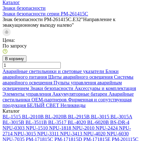
Каталог
Знаки безопасности
Знаки безопасности серии PM-261415C
Знак безопасности PM-261415C.E32"Направление к
эвакуационному выходу налево"
Цена:
По запросу
В корзину
Аварийные светильники и световые указатели
Блоки
аварийного питания
Щиты аварийного освещения
Системы
аварийного освещения
Пульты управления аварийным
освещением
Знаки безопасности
Аксессуары и комплектация
Элементы управления
Аккумуляторные батареи
Аварийные
светильники ОЕМ-партнеров
Фирменная и сопутствующая
продукция БЕЛЫЙ СВЕТ
Неликвиды
Каталог
BL-1515
BL-2010B
BL-2020B
BL-2915B
BL-3015
BL-3015A
BL-3015B
BL-3511B
BL-3517
BL-4020
BL-6020B
BS-DR-4
NPU-0303
NPU-1510
NPU-1818
NPU-2010
NPU-2424
NPU-
2714
NPU-3015
NPU-3311
NPU-3413
NPU-4020
NPU-6030
NPU-7035
PM-171815C
PM-171815D
PM-171815E
PM-201115C