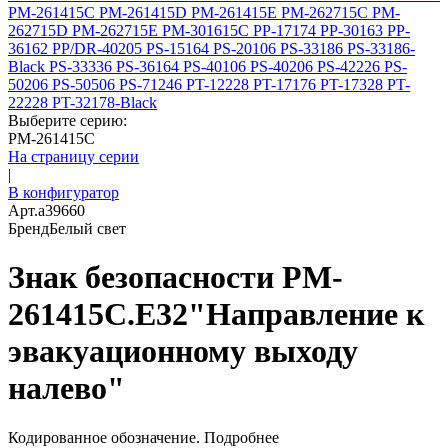
PM-261415C
PM-261415D
PM-261415E
PM-262715C
PM-
262715D
PM-262715E
PM-301615C
PP-17174
PP-30163
PP-
36162
PP/DR-40205
PS-15164
PS-20106
PS-33186
PS-33186-
Black
PS-33336
PS-36164
PS-40106
PS-40206
PS-42226
PS-
50206
PS-50506
PS-71246
PT-12228
PT-17176
PT-17328
PT-
22228
PT-32178-Black
Выберите серию:
PM-261415C
На страницу серии
|
В конфигуратор
Арт.
a39660
Бренд
Белый свет
Знак безопасности PM-
261415C.E32"Направление к
эвакуационному выходу
налево"
Кодированное обозначение.
Подробнее