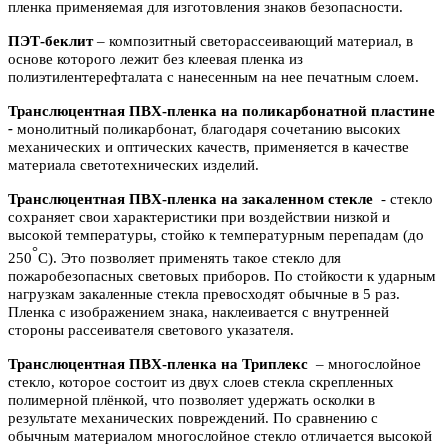
пленка применяемая для изготовления знаков безопасности.
ПЭТ-беклит
–
композитный светорассеивающий материал, в
основе которого лежит без клеевая пленка из
полиэтилентерефталата с нанесенным на нее печатным слоем.
Транслюцентная ПВХ-пленка на поликарбонатной пластине
-
м
онолитный поликарбонат,
благодаря сочетанию высоких
механических и оптических качеств, применяется в качестве
материала светотехнических изделий.
Транслюцентная ПВХ-пленка на закаленном стекле
- с
текло
сохраняет свои характеристики при воздействии низкой и
высокой температуры, стойко к температурным перепадам (до
°
250
С). Это позволяет применять такое стекло для
пожаробезопасных световых приборов. По стойкости к ударным
нагрузкам закаленные стекла превосходят обычные в 5 раз.
Пленка с изображением знака, наклеивается с внутренней
стороны рассеивателя светового указателя.
Транслюцентная ПВХ-пленка на Триплекс
– многослойное
стекло, которое состоит из двух слоев стекла скрепленных
полимерной плёнкой, что позволяет удержать осколки в
результате механических повреждений. По сравнению с
обычным материалом многослойное стекло отличается высокой