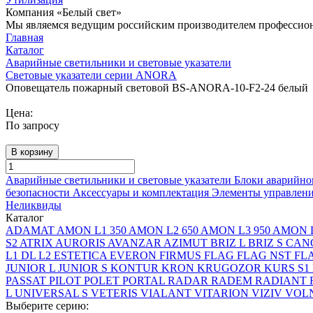
Компания «Белый свет»
Мы являемся ведущим российским производителем профессиона
Главная
Каталог
Аварийные светильники и световые указатели
Световые указатели серии ANORA
Оповещатель пожарный световой BS-ANORA-10-F2-24 белый
Цена:
По запросу
В корзину
Аварийные светильники и световые указатели
Блоки аварийно
безопасности
Аксессуары и комплектация
Элементы управлен
Неликвиды
Каталог
ADAMAT
AMON L1 350
AMON L2 650
AMON L3 950
AMON L
S2
ATRIX
AURORIS
AVANZAR
AZIMUT
BRIZ L
BRIZ S
CAN
L1
DL L2
ESTETICA
EVERON
FIRMUS
FLAG
FLAG NST
FL
JUNIOR L
JUNIOR S
KONTUR
KRON
KRUGOZOR
KURS S1
PASSAT
PILOT
POLET
PORTAL
RADAR
RADEM
RADIANT
L
UNIVERSAL S
VETERIS
VIALANT
VITARION
VIZIV
VOLN
Выберите серию: