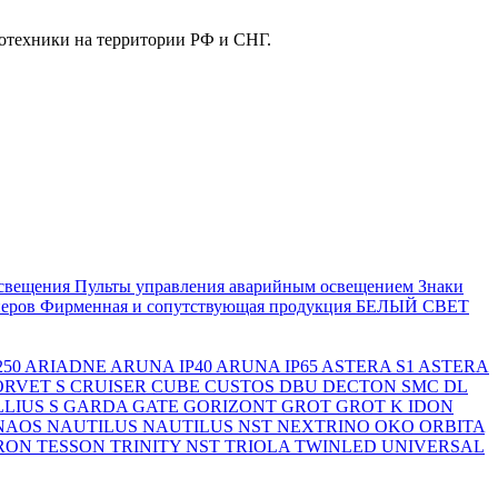
отехники на территории РФ и СНГ.
свещения
Пульты управления аварийным освещением
Знаки
еров
Фирменная и сопутствующая продукция БЕЛЫЙ СВЕТ
250
ARIADNE
ARUNA IP40
ARUNA IP65
ASTERA S1
ASTERA
ORVET S
CRUISER
CUBE
CUSTOS
DBU
DECTON SMC
DL
LIUS S
GARDA
GATE
GORIZONT
GROT
GROT K
IDON
NAOS
NAUTILUS
NAUTILUS NST
NEXTRINO
OKO
ORBITA
RON
TESSON
TRINITY NST
TRIOLA
TWINLED
UNIVERSAL