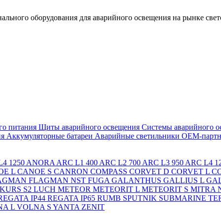
льного оборудования для аварийного освещения на рынке свет
го питания
Щиты аварийного освещения
Системы аварийного о
ия
Аккумуляторные батареи
Аварийные светильники ОЕМ-партн
4 1250
ANORA
ARC L1 400
ARC L2 700
ARC L3 950
ARC L4 1
OE L
CANOE S
CANRON
COMPASS
CORVET D
CORVET L
C
AGMAN
FLAGMAN NST
FUGA
GALANTHUS
GALLIUS L
GAL
KURS S2
LUCH
METEOR
METEORIT L
METEORIT S
MITRA
REGATA IP44
REGATA IP65
RUMB
SPUTNIK
SUBMARINE
TE
A L
VOLNA S
YANTA
ZENIT