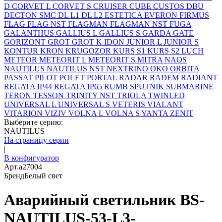
D
CORVET L
CORVET S
CRUISER
CUBE
CUSTOS
DBU
DECTON SMC
DL L1
DL L2
ESTETICA
EVERON
FIRMUS
FLAG
FLAG NST
FLAGMAN
FLAGMAN NST
FUGA
GALANTHUS
GALLIUS L
GALLIUS S
GARDA
GATE
GORIZONT
GROT
GROT K
IDON
JUNIOR L
JUNIOR S
KONTUR
KRON
KRUGOZOR
KURS S1
KURS S2
LUCH
METEOR
METEORIT L
METEORIT S
MITRA
NAOS
NAUTILUS
NAUTILUS NST
NEXTRINO
OKO
ORBITA
PASSAT
PILOT
POLET
PORTAL
RADAR
RADEM
RADIANT
REGATA IP44
REGATA IP65
RUMB
SPUTNIK
SUBMARINE
TERON
TESSON
TRINITY NST
TRIOLA
TWINLED
UNIVERSAL L
UNIVERSAL S
VETERIS
VIALANT
VITARION
VIZIV
VOLNA L
VOLNA S
YANTA
ZENIT
Выберите серию:
NAUTILUS
На страницу серии
|
В конфигуратор
Арт.
a27004
Бренд
Белый свет
Аварийный светильник BS-
NAUTILUS-53-L3-