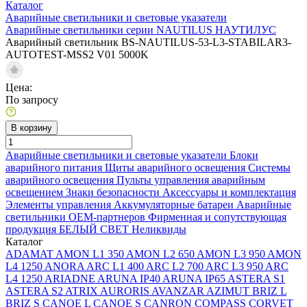
Каталог
Аварийные светильники и световые указатели
Аварийные светильники серии NAUTILUS НАУТИЛУС
Аварийный светильник BS-NAUTILUS-53-L3-STABILAR3-
AUTOTEST-MSS2 V01 5000K
Цена:
По запросу
В корзину
Аварийные светильники и световые указатели
Блоки
аварийного питания
Щиты аварийного освещения
Системы
аварийного освещения
Пульты управления аварийным
освещением
Знаки безопасности
Аксессуары и комплектация
Элементы управления
Аккумуляторные батареи
Аварийные
светильники ОЕМ-партнеров
Фирменная и сопутствующая
продукция БЕЛЫЙ СВЕТ
Неликвиды
Каталог
ADAMAT
AMON L1 350
AMON L2 650
AMON L3 950
AMON
L4 1250
ANORA
ARC L1 400
ARC L2 700
ARC L3 950
ARC
L4 1250
ARIADNE
ARUNA IP40
ARUNA IP65
ASTERA S1
ASTERA S2
ATRIX
AURORIS
AVANZAR
AZIMUT
BRIZ L
BRIZ S
CANOE L
CANOE S
CANRON
COMPASS
CORVET