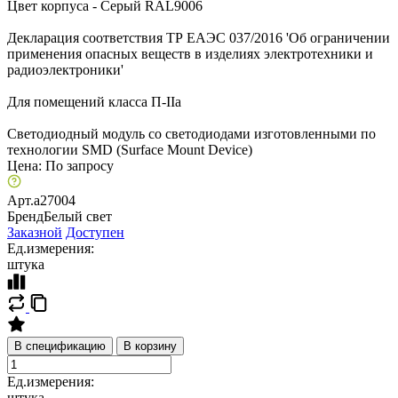
Цвет корпуса - Серый RAL9006
Декларация соответствия ТР ЕАЭС 037/2016 'Об ограничении
применения опасных веществ в изделиях электротехники и
радиоэлектроники'
Для помещений класса П-IIа
Светодиодный модуль со светодиодами изготовленными по
технологии SMD (Surface Mount Device)
Цена:
По запросу
Арт.
a27004
Бренд
Белый свет
Заказной
Доступен
Ед.измерения:
штука
В спецификацию
В корзину
Ед.измерения:
штука