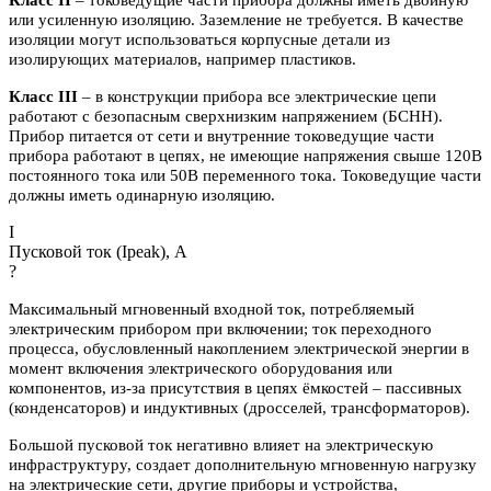
или усиленную изоляцию. Заземление не требуется. В качестве
изоляции могут использоваться корпусные детали из
изолирующих материалов, например пластиков.
Класс III
– в конструкции прибора все электрические цепи
работают с безопасным сверхнизким напряжением (БСНН).
Прибор питается от сети и внутренние токоведущие части
прибора работают в цепях, не имеющие напряжения свыше 120В
постоянного тока или 50В переменного тока. Токоведущие части
должны иметь одинарную изоляцию.
I
Пусковой ток (Ipeak), A
?
Максимальный мгновенный входной ток, потребляемый
электрическим прибором при включении; ток переходного
процесса, обусловленный накоплением электрической энергии в
момент включения электрического оборудования или
компонентов, из-за присутствия в цепях ёмкостей – пассивных
(конденсаторов) и индуктивных (дросселей, трансформаторов).
Большой пусковой ток негативно влияет на электрическую
инфраструктуру, создает дополнительную мгновенную нагрузку
на электрические сети, другие приборы и устройства,