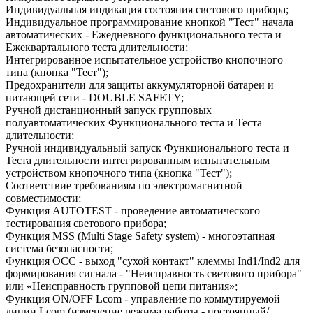
Индивидуальная индикация состояния светового прибора;
Индивидуальное программирование кнопкой "Тест" начала
автоматических - Ежедневного функционального теста и
Ежеквартального теста длительности;
Интегрированное испытательное устройство кнопочного
типа (кнопка "Тест");
Предохранители для защиты аккумуляторной батареи и
питающей сети - DOUBLE SAFETY;
Ручной дистанционный запуск групповых
полуавтоматических Функционального теста и Теста
длительности;
Ручной индивидуальный запуск Функционального теста и
Теста длительности интегрированным испытательным
устройством кнопочного типа (кнопка "Тест");
Соответствие требованиям по электромагнитной
совместимости;
Функция AUTOTEST - проведение автоматического
тестирования светового прибора;
Функция MSS (Multi Stage Safety system) - многоэтапная
система безопасности;
Функция OCC - выход "сухой контакт" клеммы Ind1/Ind2 для
формирования сигнала - "Неисправность светового прибора"
или «Неисправность групповой цепи питания»;
Функция ON/OFF Lcom - управление по коммутируемой
линии Lcom (изменение режима работы - постоянный/