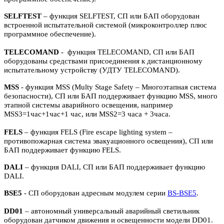
SELFTEST
– функция SELFTEST, СП или БАП оборудован
встроенной испытательной системой (микроконтроллер плюс
программное обеспечение).
TELECOMAND
- функция TELECOMAND, СП или БАП
оборудованы средствами присоединения к дистанционному
испытательному устройству (УДТУ TELECOMAND).
MSS
- функция MSS (Multy Stage Safety – Многоэтапная система
безопасности), СП или БАП поддерживает функцию MSS, много
этапной системы аварийного освещения, например
MSS3=1час+1час+1 час, или MSS2=3 часа + 3часа.
FELS
– функция FELS (Fire escape lighting system –
противопожарная система эвакуационного освещения), СП или
БАП поддерживает функцию FELS.
DALI
– функция DALI, СП или БАП поддерживает функцию
DALI.
BSE5
- СП оборудован адресным модулем серии
BS-BSE5
.
DD01
– автономный универсальный аварийный светильник
оборудован датчиком движения и освещенности модели DD01.