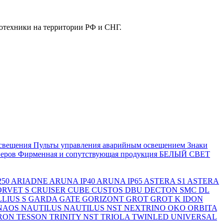
отехники на территории РФ и СНГ.
свещения
Пульты управления аварийным освещением
Знаки
еров
Фирменная и сопутствующая продукция БЕЛЫЙ СВЕТ
250
ARIADNE
ARUNA IP40
ARUNA IP65
ASTERA S1
ASTERA
ORVET S
CRUISER
CUBE
CUSTOS
DBU
DECTON SMC
DL
LIUS S
GARDA
GATE
GORIZONT
GROT
GROT K
IDON
NAOS
NAUTILUS
NAUTILUS NST
NEXTRINO
OKO
ORBITA
RON
TESSON
TRINITY NST
TRIOLA
TWINLED
UNIVERSAL