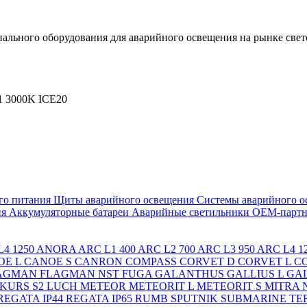
льного оборудования для аварийного освещения на рынке свет
 3000K ICE20
го питания
Щиты аварийного освещения
Системы аварийного о
ия
Аккумуляторные батареи
Аварийные светильники ОЕМ-партн
4 1250
ANORA
ARC L1 400
ARC L2 700
ARC L3 950
ARC L4 1
OE L
CANOE S
CANRON
COMPASS
CORVET D
CORVET L
C
AGMAN
FLAGMAN NST
FUGA
GALANTHUS
GALLIUS L
GAL
KURS S2
LUCH
METEOR
METEORIT L
METEORIT S
MITRA
REGATA IP44
REGATA IP65
RUMB
SPUTNIK
SUBMARINE
TE