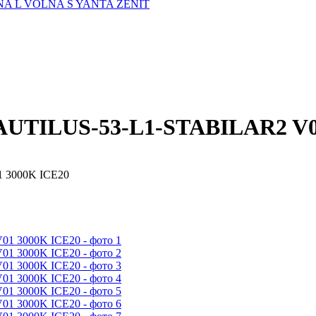
A L
VOLNA S
YANTA
ZENIT
AUTILUS-53-L1-STABILAR2 V0
 3000K ICE20