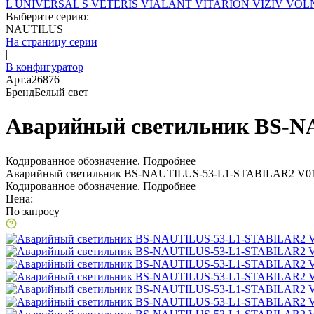
L
UNIVERSAL S
VETERIS
VIALANT
VITARION
VIZIV
VOLN
Выберите серию:
NAUTILUS
На страницу серии
|
В конфигуратор
Арт.
a26876
Бренд
Белый свет
Аварийный светильник BS-N
Кодированное обозначение.
Подробнее
Аварийный светильник BS-NAUTILUS-53-L1-STABILAR2 V01
Кодированное обозначение.
Подробнее
Цена:
По запросу