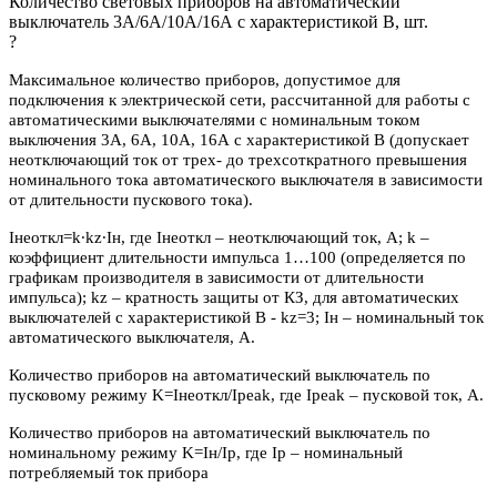
Количество световых приборов на автоматический
выключатель 3А/6А/10А/16А с характеристикой В, шт.
?
Максимальное количество приборов, допустимое для
подключения к электрической сети, рассчитанной для работы с
автоматическими выключателями с номинальным током
выключения 3А, 6А, 10А, 16А с характеристикой В (допускает
неотключающий ток от трех- до трехсоткратного превышения
номинального тока автоматического выключателя в зависимости
от длительности пускового тока).
Iнеоткл=k∙kz∙Iн, где Iнеоткл – неотключающий ток, А; k –
коэффициент длительности импульса 1…100 (определяется по
графикам производителя в зависимости от длительности
импульса); kz – кратность защиты от КЗ, для автоматических
выключателей с характеристикой В - kz=3; Iн – номинальный ток
автоматического выключателя, А.
Количество приборов на автоматический выключатель по
пусковому режиму K=Iнеоткл/Ipeak, где Ipeak – пусковой ток, А.
Количество приборов на автоматический выключатель по
номинальному режиму K=Iн/Iр, где Iр – номинальный
потребляемый ток прибора