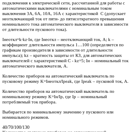
подключения к электрической сети, рассчитанной для работы с
автоматическими выключателями с номинальным током
выключения 3А, 6А, 10А, 16А с характеристикой С (допускает
неотключающий ток от пяти- до пятисоткратного превышения
номинального тока автоматического выключателя в зависимости
от длительности пускового тока).
Iнеоткл=k∙kz∙Iн, где Iнеоткл – неотключающий ток, А; k –
коэффициент длительности импульса 1…100 (определяется по
графикам производителя в зависимости от длительности
импульса); kz – кратность защиты от КЗ, для автоматических
выключателей с характеристикой C - kz=5; Iн – номинальный ток
автоматического выключателя, А.
Количество приборов на автоматический выключатель по
пусковому режиму K=Iнеоткл/Ipeak, где Ipeak – пусковой ток, А.
Количество приборов на автоматический выключатель по
номинальному режиму K=Iн/Iр, где Iр – номинальный
потребляемый ток прибора.
Выбирается по минимальному значению у пускового или
номинального режимов.
40/70/100/130