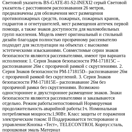
Световой указатель BS-GATE-81-S2-INEXI2 серый Световой
указатель с расстоянием распознавания 26 метров,
предназначены для обозначения мест размещения
противопожарных средств, пожарных, пожарных кранов,
гидрантов и огнетушителей, мест размещения аптечек первой
помощи, а также знаков доступности для маломобильных
групп населения. Модель имеет оригинальный и стильный
дизайн благодаря полностью прозрачному рассеивателю
подходит для эксплуатации на объектах с высокими
эстетическими изысканиями. Совместимые серии знаков
безопасности являются рассеивателями, имеют три варианта
исполнения: 1. Серия Знаков безопасности PM-171815C –
распознавание 26м с прозрачной рамкой с скруглениями. 2.
Серия Знаков безопасности PM-171815D– распознавание 26м
с прозрачной рамкой без скруглений. 3. Серия Знаков
безопасности PM-171815E– распознавание 26м без
прозрачной рамки без скруглениями. Возможно
одностороннее и двухстороннее размещение знаков. Знаки
безопасности являются рассеивателями и заказываются
отдельно. Режим работы:непостоянный Нормируемая
продолжительность аварийной работы:1ч. Номинальная
потребляемая мощность:1,90Вт. Класс защиты от поражения
электрическим током: II Поддерживается тестирование и
управление:Кнопка «Тест», TELECONTROL Корпус:сталь,
порошковая эмаль Материал