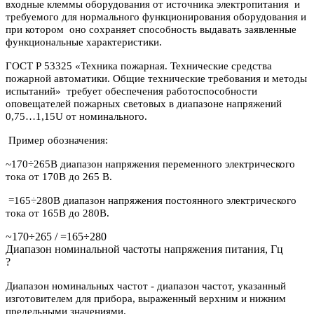
входные клеммы оборудования от источника электропитания и
требуемого для нормального функционирования оборудования и
при котором оно сохраняет способность выдавать заявленные
функциональные характеристики.
ГОСТ Р 53325 «Техника пожарная. Технические средства
пожарной автоматики. Общие технические требования и методы
испытаний» требует обеспечения работоспособности
оповещателей пожарных световых в диапазоне напряжений
0,75…1,15U от номинального.
Пример обозначения:
~170÷265В диапазон напряжения переменного электрического
тока от 170В до 265 В.
=165÷280В диапазон напряжения постоянного электрического
тока от 165В до 280В.
~170÷265 / =165÷280
Диапазон номинальной частоты напряжения питания, Гц
?
Диапазон номинальных частот - диапазон частот, указанный
изготовителем для прибора, выраженный верхним и нижним
предельными значениями.