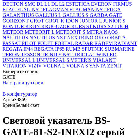
DECTON SMC
DL L1
DL L2
ESTETICA
EVERON
FIRMUS
FLAG
FLAG NST
FLAGMAN
FLAGMAN NST
FUGA
GALANTHUS
GALLIUS L
GALLIUS S
GARDA
GATE
GORIZONT
GROT
GROT K
IDON
JUNIOR L
JUNIOR S
KONTUR
KRON
KRUGOZOR
KURS S1
KURS S2
LUCH
METEOR
METEORIT L
METEORIT S
MITRA
NAOS
NAUTILUS
NAUTILUS NST
NEXTRINO
OKO
ORBITA
PASSAT
PILOT
POLET
PORTAL
RADAR
RADEM
RADIANT
REGATA IP44
REGATA IP65
RUMB
SPUTNIK
SUBMARINE
TERON
TESSON
TRINITY NST
TRIOLA
TWINLED
UNIVERSAL L
UNIVERSAL S
VETERIS
VIALANT
VITARION
VIZIV
VOLNA L
VOLNA S
YANTA
ZENIT
Выберите серию:
GATE
На страницу серии
|
В конфигуратор
Арт.
a39869
Бренд
Белый свет
Световой указатель BS-
GATE-81-S2-INEXI2 серый