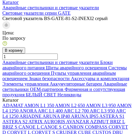
Каталог
Аварийные светильники и световые указатели
Световые указатели серии GATE
Световой указатель BS-GATE-81-S2-INEXI2 серый
Цена:
По запросу
В корзину
Аварийные светильники и световые указатели
Блоки
аварийного питания
Щиты аварийного освещения
Системы
аварийного освещения
Пульты управления аварийным
освещением
Знаки безопасности
Аксессуары и комплектация
Элементы управления
Аккумуляторные батареи
Аварийные
светильники ОЕМ-партнеров
Фирменная и сопутствующая
продукция БЕЛЫЙ СВЕТ
Неликвиды
Каталог
ADAMAT
AMON L1 350
AMON L2 650
AMON L3 950
AMON
L4 1250
ANORA
ARC L1 400
ARC L2 700
ARC L3 950
ARC
L4 1250
ARIADNE
ARUNA IP40
ARUNA IP65
ASTERA S1
ASTERA S2
ATRIX
AURORIS
AVANZAR
AZIMUT
BRIZ L
BRIZ S
CANOE L
CANOE S
CANRON
COMPASS
CORVET
D
CORVET L
CORVET S
CRUISER
CUBE
CUSTOS
DBU