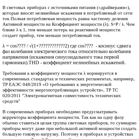
В световых приборах с источниками питания («драйверами»),
которые вносят нелинейные искажения в потребляемый от сети
ток Полная потребляемая мощность равна частному деления
Активной мощности на Коэффициент мощности (λ). S=P / λ. Чем
ближе λ к 1, тем меньше потерь на реактивной мощности
создает прибор, тем меньше потребляемый ток.
λ = cos???? / √(1+????????????2) где cos???? - косинус сдвига
фаз колебания электрического тока относительно колебания
напряжения (искажения синусоидального тока первой
гармоники).THD - коэффициент нелинейных искажений.
Требования к коэффициенту мощности λ нормируется в
современных стандартах и технических регламентах, например,
ТР ЕАЭС 048/2019 «О требованиях к энергетической
эффективности энергопотребляющих устройств», ТР ТС
020/2011 "Электромагнитная совместимость технических
средств"
В современных приборах необходимо предусматривать
корректоры коэффициента мощности. Так как на одну фазу
обычно ставиться целая группа световых приборов, то суммарно
приборы могут даже при небольшой активной мощности создать
большую токовую нагрузку. Поэтому в приборах и устройствах