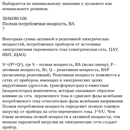
Выбирается по минимальному значению у пускового или
номинального режимов.
30/60/80/100
Полная потребляемая мощность, ВА
?
Векторная сумма активной и реактивной электрических
мощностей, потребляемых прибором от источника
электропитания переменного тока (электрическая сеть, ЦАУ,
ИБП, ЩАО).
S=√(P²+Q²), где S – полная мощность, ВА (вольт-ампер), P –
активная мощность, Вт, Q – реактивная мощность, ВАР
(вольтампер реактивный). Реактивная мощность появляется в
сетях от приборов, имеющих в электрических цепях
индуктивные (дроссели, трансформаторы) и емкостные
(конденсаторы) компоненты, которые оказывают обратное
влияние на сеть переменного тока и сдвигают фазы колебания
потребляемого тока относительно фазы колебания напряжения.
Полная потребляемая мощность определяет полную токовую
нагрузку от прибора на сети переменного тока. I=S/U. Чем
ближе величина полной мощности к активной мощности, тем
меньше паразитной нагрузки на электрические сети создает
прибор.