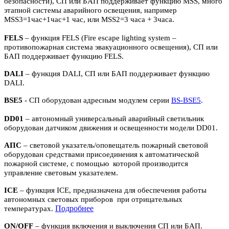
безопасности), СП или БАП поддерживает функцию MSS, много
этапной системы аварийного освещения, например
MSS3=1час+1час+1 час, или MSS2=3 часа + 3часа.
FELS
– функция FELS (Fire escape lighting system –
противопожарная система эвакуационного освещения), СП или
БАП поддерживает функцию FELS.
DALI
– функция DALI, СП или БАП поддерживает функцию
DALI.
BSE5
- СП оборудован адресным модулем серии
BS-BSE5
.
DD01
– автономный универсальный аварийный светильник
оборудован датчиком движения и освещенности модели DD01.
АПС
– световой указатель/оповещатель пожарный световой
оборудован средствами присоединения к автоматической
пожарной системе, с помощью которой производится
управление световым указателем.
ICE
– функция ICE, предназначена для обеспечения работы
автономных световых приборов при отрицательных
П
одробнее
температурах.
ON/OFF
– функция включения и выключения СП или БАП.