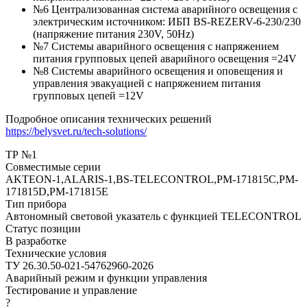
№6 Централизованная система аварийного освещения с
электрическим источником: ИБП BS-REZERV-6-230/230
(напряжение питания 230V, 50Hz)
№7 Системы аварийного освещения с напряжением
питания групповых цепей аварийного освещения =24V
№8 Системы аварийного освещения и оповещения и
управления эвакуацией с напряжением питания
групповых цепей =12V
Подробное описания технических решений
https://belysvet.ru/tech-solutions/
ТР №1
Совместимые серии
AKTEON-1,ALARIS-1,BS-TELECONTROL,PM-171815C,PM-
171815D,PM-171815E
Тип прибора
Автономный световой указатель с функцией TELECONTROL
Статус позиции
В разработке
Технические условия
ТУ 26.30.50-021-54762960-2026
Аварийный режим и функции управления
Тестирование и управление
?