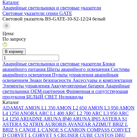
Каталог
Аварийные светильники и световые указатели
Световые указатели серии GATE
Световой указатель BS-GATE-10-S2-12/24 белый
Цена:
По запросу
В корзину
Аварийные светильники и световые указатели
Блоки
аварийного питания
Щиты аварийного освещения
Системы
аварийного освещения
Пульты управления аварийным
освещением
Знаки безопасности
Аксессуары и комплектация
Элементы управления
Аккумуляторные батареи
Аварийные
светильники ОЕМ-партнеров
Фирменная и сопутствующая
продукция БЕЛЫЙ СВЕТ
Неликвиды
Каталог
ADAMAT
AMON L1 350
AMON L2 650
AMON L3 950
AMON
L4 1250
ANORA
ARC L1 400
ARC L2 700
ARC L3 950
ARC
L4 1250
ARIADNE
ARUNA IP40
ARUNA IP65
ASTERA S1
ASTERA S2
ATRIX
AURORIS
AVANZAR
AZIMUT
BRIZ L
BRIZ S
CANOE L
CANOE S
CANRON
COMPASS
CORVET
D
CORVET L
CORVET S
CRUISER
CUBE
CUSTOS
DBU