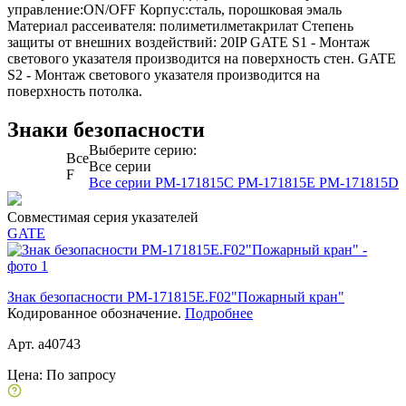
управление:ON/OFF Корпус:сталь, порошковая эмаль
Материал рассеивателя: полиметилметакрилат Степень
защиты от внешних воздействий: 20IP GATE S1 - Монтаж
светового указателя производится на поверхность стен. GATE
S2 - Монтаж светового указателя производится на
поверхность потолка.
Знаки безопасности
Выберите серию:
Все
Все серии
F
Все серии
PM-171815C
PM-171815E
PM-171815D
Совместимая серия указателей
GATE
Знак безопасности PM-171815E.F02"Пожарный кран"
Кодированное обозначение.
Подробнее
Арт. a40743
Цена:
По запросу