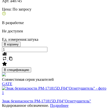
Арт. a40745
Цена:
По запросу
В разработке
Не доступен
Ед. измерения::
штука
В корзину
В спецификацию
Совместимая серия указателей
GATE
Знак безопасности PM-171815D.F04"Огнетушитель"
Кодированное обозначение.
Подробнее