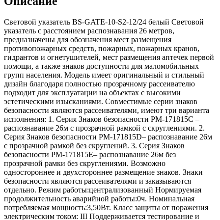
Описание
Световой указатель BS-GATE-10-S2-12/24 белый Световой
указатель с расстоянием распознавания 26 метров,
предназначены для обозначения мест размещения
противопожарных средств, пожарных, пожарных кранов,
гидрантов и огнетушителей, мест размещения аптечек первой
помощи, а также знаков доступности для маломобильных
групп населения. Модель имеет оригинальный и стильный
дизайн благодаря полностью прозрачному рассеивателю
подходит для эксплуатации на объектах с высокими
эстетическими изысканиями. Совместимые серии знаков
безопасности являются рассеивателями, имеют три варианта
исполнения: 1. Серия Знаков безопасности PM-171815C –
распознавание 26м с прозрачной рамкой с скруглениями. 2.
Серия Знаков безопасности PM-171815D– распознавание 26м
с прозрачной рамкой без скруглений. 3. Серия Знаков
безопасности PM-171815E– распознавание 26м без
прозрачной рамки без скруглениями. Возможно
одностороннее и двухстороннее размещение знаков. Знаки
безопасности являются рассеивателями и заказываются
отдельно. Режим работы:централизованный Нормируемая
продолжительность аварийной работы:0ч. Номинальная
потребляемая мощность:3,50Вт. Класс защиты от поражения
электрическим током: III Поддерживается тестирование и