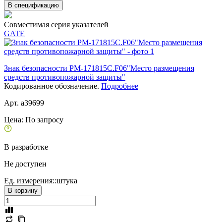
В спецификацию
Совместимая серия указателей
GATE
Знак безопасности PM-171815C.F06"Место размещения
средств противопожарной защиты"
Кодированное обозначение.
Подробнее
Арт. a39699
Цена:
По запросу
В разработке
Не доступен
Ед. измерения::
штука
В корзину