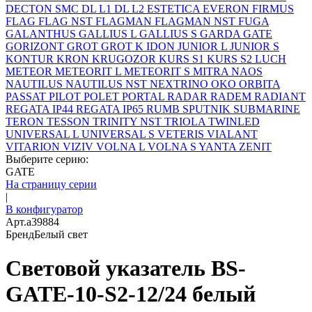
DECTON SMC
DL L1
DL L2
ESTETICA
EVERON
FIRMUS
FLAG
FLAG NST
FLAGMAN
FLAGMAN NST
FUGA
GALANTHUS
GALLIUS L
GALLIUS S
GARDA
GATE
GORIZONT
GROT
GROT K
IDON
JUNIOR L
JUNIOR S
KONTUR
KRON
KRUGOZOR
KURS S1
KURS S2
LUCH
METEOR
METEORIT L
METEORIT S
MITRA
NAOS
NAUTILUS
NAUTILUS NST
NEXTRINO
OKO
ORBITA
PASSAT
PILOT
POLET
PORTAL
RADAR
RADEM
RADIANT
REGATA IP44
REGATA IP65
RUMB
SPUTNIK
SUBMARINE
TERON
TESSON
TRINITY NST
TRIOLA
TWINLED
UNIVERSAL L
UNIVERSAL S
VETERIS
VIALANT
VITARION
VIZIV
VOLNA L
VOLNA S
YANTA
ZENIT
Выберите серию:
GATE
На страницу серии
|
В конфигуратор
Арт.
a39884
Бренд
Белый свет
Световой указатель BS-
GATE-10-S2-12/24 белый