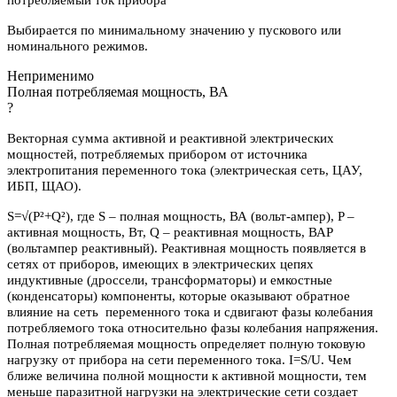
Выбирается по минимальному значению у пускового или
номинального режимов.
Неприменимо
Полная потребляемая мощность, ВА
?
Векторная сумма активной и реактивной электрических
мощностей, потребляемых прибором от источника
электропитания переменного тока (электрическая сеть, ЦАУ,
ИБП, ЩАО).
S=√(P²+Q²), где S – полная мощность, ВА (вольт-ампер), P –
активная мощность, Вт, Q – реактивная мощность, ВАР
(вольтампер реактивный). Реактивная мощность появляется в
сетях от приборов, имеющих в электрических цепях
индуктивные (дроссели, трансформаторы) и емкостные
(конденсаторы) компоненты, которые оказывают обратное
влияние на сеть переменного тока и сдвигают фазы колебания
потребляемого тока относительно фазы колебания напряжения.
Полная потребляемая мощность определяет полную токовую
нагрузку от прибора на сети переменного тока. I=S/U. Чем
ближе величина полной мощности к активной мощности, тем
меньше паразитной нагрузки на электрические сети создает