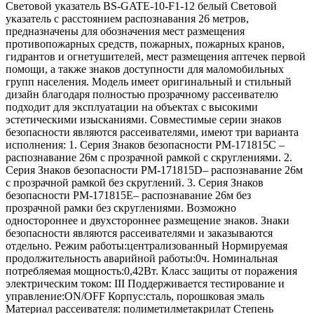
Световой указатель BS-GATE-10-F1-12 белый Световой
указатель с расстоянием распознавания 26 метров,
предназначены для обозначения мест размещения
противопожарных средств, пожарных, пожарных кранов,
гидрантов и огнетушителей, мест размещения аптечек первой
помощи, а также знаков доступности для маломобильных
групп населения. Модель имеет оригинальный и стильный
дизайн благодаря полностью прозрачному рассеивателю
подходит для эксплуатации на объектах с высокими
эстетическими изысканиями. Совместимые серии знаков
безопасности являются рассеивателями, имеют три варианта
исполнения: 1. Серия Знаков безопасности PM-171815C –
распознавание 26м с прозрачной рамкой с скруглениями. 2.
Серия Знаков безопасности PM-171815D– распознавание 26м
с прозрачной рамкой без скруглений. 3. Серия Знаков
безопасности PM-171815E– распознавание 26м без
прозрачной рамки без скруглениями. Возможно
одностороннее и двухстороннее размещение знаков. Знаки
безопасности являются рассеивателями и заказываются
отдельно. Режим работы:централизованный Нормируемая
продолжительность аварийной работы:0ч. Номинальная
потребляемая мощность:0,42Вт. Класс защиты от поражения
электрическим током: III Поддерживается тестирование и
управление:ON/OFF Корпус:сталь, порошковая эмаль
Материал рассеивателя: полиметилметакрилат Степень