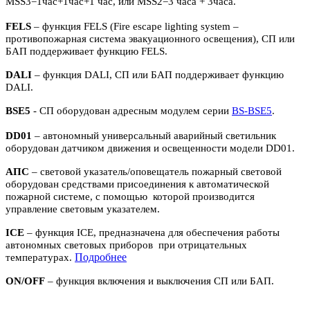
MSS3=1час+1час+1 час, или MSS2=3 часа + 3часа.
FELS
– функция FELS (Fire escape lighting system –
противопожарная система эвакуационного освещения), СП или
БАП поддерживает функцию FELS.
DALI
– функция DALI, СП или БАП поддерживает функцию
DALI.
BSE5
- СП оборудован адресным модулем серии
BS-BSE5
.
DD01
– автономный универсальный аварийный светильник
оборудован датчиком движения и освещенности модели DD01.
АПС
– световой указатель/оповещатель пожарный световой
оборудован средствами присоединения к автоматической
пожарной системе, с помощью которой производится
управление световым указателем.
ICE
– функция ICE, предназначена для обеспечения работы
автономных световых приборов при отрицательных
П
одробнее
температурах.
ON/OFF
– функция включения и выключения СП или БАП.