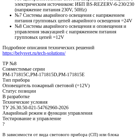
электрическим источником: ИБП BS-REZERV-6-230/230
(напряжение питания 230V, 50Hz)
№7 Системы аварийного освещения с напряжением
питания групповых цепей аварийного освещения =24V
№8 Системы аварийного освещения и оповещения и
управления эвакуацией с напряжением питания
групповых цепей =12V
Подробное описания технических решений
https://belysvet.ru/tech-solutions/
ТР №8
Совместимые серии
PM-171815C,PM-171815D,PM-171815E
Тип прибора
Оповещатель пожарный световой (=12V)
Статус позиции
В разработке
Технические условия
ТУ 26.30.50-021-54762960-2026
Аварийный режим и функции управления
Тестирование и управление
?
В зависимости от вида светового прибора (СП) или блока