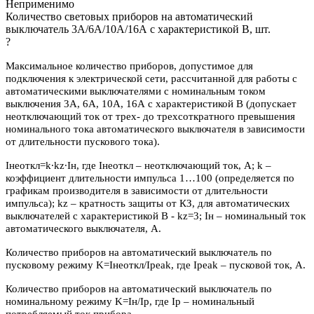
Неприменимо
Количество световых приборов на автоматический
выключатель 3А/6А/10А/16А с характеристикой В, шт.
?
Максимальное количество приборов, допустимое для
подключения к электрической сети, рассчитанной для работы с
автоматическими выключателями с номинальным током
выключения 3А, 6А, 10А, 16А с характеристикой В (допускает
неотключающий ток от трех- до трехсоткратного превышения
номинального тока автоматического выключателя в зависимости
от длительности пускового тока).
Iнеоткл=k∙kz∙Iн, где Iнеоткл – неотключающий ток, А; k –
коэффициент длительности импульса 1…100 (определяется по
графикам производителя в зависимости от длительности
импульса); kz – кратность защиты от КЗ, для автоматических
выключателей с характеристикой В - kz=3; Iн – номинальный ток
автоматического выключателя, А.
Количество приборов на автоматический выключатель по
пусковому режиму K=Iнеоткл/Ipeak, где Ipeak – пусковой ток, А.
Количество приборов на автоматический выключатель по
номинальному режиму K=Iн/Iр, где Iр – номинальный
потребляемый ток прибора