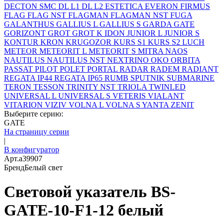
DECTON SMC
DL L1
DL L2
ESTETICA
EVERON
FIRMUS
FLAG
FLAG NST
FLAGMAN
FLAGMAN NST
FUGA
GALANTHUS
GALLIUS L
GALLIUS S
GARDA
GATE
GORIZONT
GROT
GROT K
IDON
JUNIOR L
JUNIOR S
KONTUR
KRON
KRUGOZOR
KURS S1
KURS S2
LUCH
METEOR
METEORIT L
METEORIT S
MITRA
NAOS
NAUTILUS
NAUTILUS NST
NEXTRINO
OKO
ORBITA
PASSAT
PILOT
POLET
PORTAL
RADAR
RADEM
RADIANT
REGATA IP44
REGATA IP65
RUMB
SPUTNIK
SUBMARINE
TERON
TESSON
TRINITY NST
TRIOLA
TWINLED
UNIVERSAL L
UNIVERSAL S
VETERIS
VIALANT
VITARION
VIZIV
VOLNA L
VOLNA S
YANTA
ZENIT
Выберите серию:
GATE
На страницу серии
|
В конфигуратор
Арт.
a39907
Бренд
Белый свет
Световой указатель BS-
GATE-10-F1-12 белый