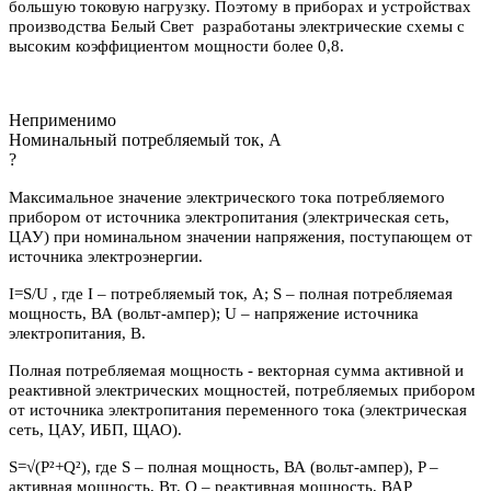
большую токовую нагрузку. Поэтому в приборах и устройствах
производства Белый Свет разработаны электрические схемы с
высоким коэффициентом мощности более 0,8.
Неприменимо
Номинальный потребляемый ток, А
?
Максимальное значение электрического тока потребляемого
прибором от источника электропитания (электрическая сеть,
ЦАУ) при номинальном значении напряжения, поступающем от
источника электроэнергии.
I=S/U , где I – потребляемый ток, А; S – полная потребляемая
мощность, ВА (вольт-ампер); U – напряжение источника
электропитания, В.
Полная потребляемая мощность - векторная сумма активной и
реактивной электрических мощностей, потребляемых прибором
от источника электропитания переменного тока (электрическая
сеть, ЦАУ, ИБП, ЩАО).
S=√(P²+Q²), где S – полная мощность, ВА (вольт-ампер), P –
активная мощность, Вт, Q – реактивная мощность, ВАР