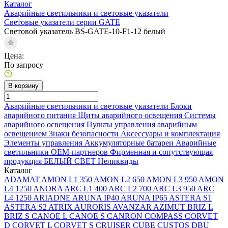
Каталог
Аварийные светильники и световые указатели
Световые указатели серии GATE
Световой указатель BS-GATE-10-F1-12 белый
Цена:
По запросу
В корзину
Аварийные светильники и световые указатели
Блоки
аварийного питания
Щиты аварийного освещения
Системы
аварийного освещения
Пульты управления аварийным
освещением
Знаки безопасности
Аксессуары и комплектация
Элементы управления
Аккумуляторные батареи
Аварийные
светильники ОЕМ-партнеров
Фирменная и сопутствующая
продукция БЕЛЫЙ СВЕТ
Неликвиды
Каталог
ADAMAT
AMON L1 350
AMON L2 650
AMON L3 950
AMON
L4 1250
ANORA
ARC L1 400
ARC L2 700
ARC L3 950
ARC
L4 1250
ARIADNE
ARUNA IP40
ARUNA IP65
ASTERA S1
ASTERA S2
ATRIX
AURORIS
AVANZAR
AZIMUT
BRIZ L
BRIZ S
CANOE L
CANOE S
CANRON
COMPASS
CORVET
D
CORVET L
CORVET S
CRUISER
CUBE
CUSTOS
DBU