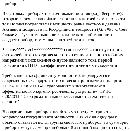
прибор.
В световых приборах с источниками питания («драйверами»),
которые вносят нелинейные искажения в потребляемый от сети
ток Полная потребляемая мощность равна частному деления
Активной мощности на Коэффициент мощности (λ). S=P / λ. Чем
ближе λ к 1, тем меньше потерь на реактивной мощности
создает прибор, тем меньше потребляемый ток.
λ = cos???? / √(1+????????????2) где cos???? - косинус сдвига
фаз колебания электрического тока относительно колебания
напряжения (искажения синусоидального тока первой
гармоники).THD - коэффициент нелинейных искажений.
Требования к коэффициенту мощности λ нормируется в
современных стандартах и технических регламентах, например,
ТР ЕАЭС 048/2019 «О требованиях к энергетической
эффективности энергопотребляющих устройств», ТР ТС
020/2011 "Электромагнитная совместимость технических
средств"
В современных приборах необходимо предусматривать
корректоры коэффициента мощности. Так как на одну фазу
обычно ставиться целая группа световых приборов, то суммарно
приборы могут даже при небольшой активной мощности создать