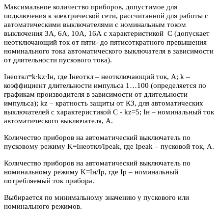
Максимальное количество приборов, допустимое для
подключения к электрической сети, рассчитанной для работы с
автоматическими выключателями с номинальным током
выключения 3А, 6А, 10А, 16А с характеристикой С (допускает
неотключающий ток от пяти- до пятисоткратного превышения
номинального тока автоматического выключателя в зависимости
от длительности пускового тока).
Iнеоткл=k∙kz∙Iн, где Iнеоткл – неотключающий ток, А; k –
коэффициент длительности импульса 1…100 (определяется по
графикам производителя в зависимости от длительности
импульса); kz – кратность защиты от КЗ, для автоматических
выключателей с характеристикой C - kz=5; Iн – номинальный ток
автоматического выключателя, А.
Количество приборов на автоматический выключатель по
пусковому режиму K=Iнеоткл/Ipeak, где Ipeak – пусковой ток, А.
Количество приборов на автоматический выключатель по
номинальному режиму K=Iн/Iр, где Iр – номинальный
потребляемый ток прибора.
Выбирается по минимальному значению у пускового или
номинального режимов.