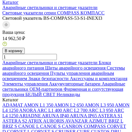
Каталог
Аварийные светильники и световые указатели
Световые указатели серии COMPASS КОМПАСС
Световой указатель BS-COMPASS-53-S1-INEXI3
Ваша цена:
14 962,50 ₽
В корзину
Аварийные светильники и световые указатели
Блоки
аварийного питания
Щиты аварийного освещения
Системы
аварийного освещения
Пульты управления аварийным
освещением
Знаки безопасности
Аксессуары и комплектация
Элементы управления
Аккумуляторные батареи
Аварийные
светильники ОЕМ-партнеров
Фирменная и сопутствующая
продукция БЕЛЫЙ СВЕТ
Неликвиды
Каталог
ADAMAT
AMON L1 350
AMON L2 650
AMON L3 950
AMON
L4 1250
ANORA
ARC L1 400
ARC L2 700
ARC L3 950
ARC
L4 1250
ARIADNE
ARUNA IP40
ARUNA IP65
ASTERA S1
ASTERA S2
ATRIX
AURORIS
AVANZAR
AZIMUT
BRIZ L
BRIZ S
CANOE L
CANOE S
CANRON
COMPASS
CORVET
D
CORVET L
CORVET S
CRUISER
CUBE
CUSTOS
DBU