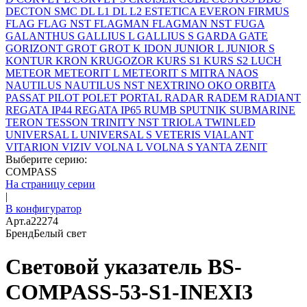
DECTON SMC
DL L1
DL L2
ESTETICA
EVERON
FIRMUS
FLAG
FLAG NST
FLAGMAN
FLAGMAN NST
FUGA
GALANTHUS
GALLIUS L
GALLIUS S
GARDA
GATE
GORIZONT
GROT
GROT K
IDON
JUNIOR L
JUNIOR S
KONTUR
KRON
KRUGOZOR
KURS S1
KURS S2
LUCH
METEOR
METEORIT L
METEORIT S
MITRA
NAOS
NAUTILUS
NAUTILUS NST
NEXTRINO
OKO
ORBITA
PASSAT
PILOT
POLET
PORTAL
RADAR
RADEM
RADIANT
REGATA IP44
REGATA IP65
RUMB
SPUTNIK
SUBMARINE
TERON
TESSON
TRINITY NST
TRIOLA
TWINLED
UNIVERSAL L
UNIVERSAL S
VETERIS
VIALANT
VITARION
VIZIV
VOLNA L
VOLNA S
YANTA
ZENIT
Выберите серию:
COMPASS
На страницу серии
|
В конфигуратор
Арт.
a22274
Бренд
Белый свет
Световой указатель BS-
COMPASS-53-S1-INEXI3