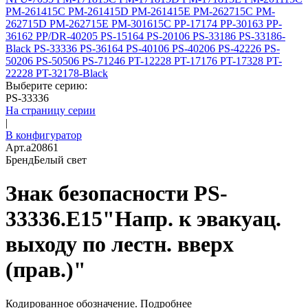
PM-261415C
PM-261415D
PM-261415E
PM-262715C
PM-
262715D
PM-262715E
PM-301615C
PP-17174
PP-30163
PP-
36162
PP/DR-40205
PS-15164
PS-20106
PS-33186
PS-33186-
Black
PS-33336
PS-36164
PS-40106
PS-40206
PS-42226
PS-
50206
PS-50506
PS-71246
PT-12228
PT-17176
PT-17328
PT-
22228
PT-32178-Black
Выберите серию:
PS-33336
На страницу серии
|
В конфигуратор
Арт.
a20861
Бренд
Белый свет
Знак безопасности PS-
33336.E15"Напр. к эвакуац.
выходу по лестн. вверх
(прав.)"
Кодированное обозначение.
Подробнее