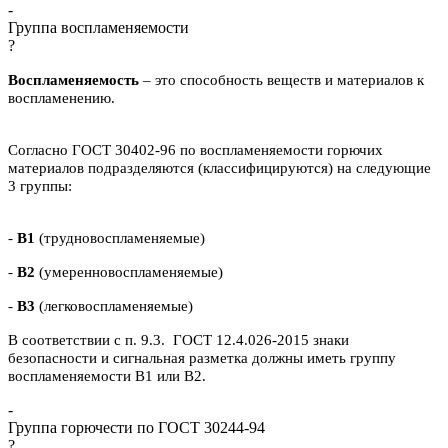
-
Группа воспламеняемости
?
Воспламеняемость
– это способность веществ и материалов к
воспламенению.
Согласно ГОСТ 30402-96 по воспламеняемости горючих
материалов подразделяются (классифицируются) на следующие
3 группы:
-
В1
(трудновоспламеняемые)
-
В2
(умеренновоспламеняемые)
-
В3
(легковоспламеняемые)
В соответствии с п. 9.3. ГОСТ 12.4.026-2015 знаки
безопасности и сигнальная разметка должны иметь группу
воспламеняемости В1 или В2.
-
Группа горючести по ГОСТ 30244-94
?