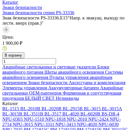
Каталог
Знаки безопасности
Знаки безопасности серии PS-33336
Знак безопасности PS-33336.E15"Напр. к эвакуац. выходу по
лестн. вверх (прав.)"
Цена:
1 900,00 ₽
В корзину
Аварийные светильники и световые указатели
Блоки
аварийного питания
Щиты аварийного освещения
Системы
аварийного освещения
Пульты управления аварийным
освещением
Знаки безопасности
Аксессуары и комплектация
Элементы управления
Аккумуляторные батареи
Аварийные
светильники ОЕМ-партнеров
Фирменная и сопутствующая
продукция БЕЛЫЙ СВЕТ
Неликвиды
Каталог
BL-1515
BL-2010B
BL-2020B
BL-2915B
BL-3015
BL-3015A
BL-3015B
BL-3511B
BL-3517
BL-4020
BL-6020B
BS-DR-4
NPU-0303
NPU-1510
NPU-1818
NPU-2010
NPU-2424
NPU-
2714
NPU-3015
NPU-3311
NPU-3413
NPU-4020
NPU-6030
NPU-7035
PM-171815C
PM-171815D
PM-171815E
PM-201115C