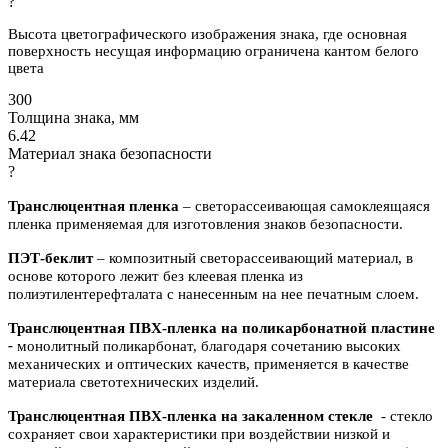
?
Высота цветографического изображения знака, где основная
поверхность несущая информацию ограничена кантом белого
цвета
300
Толщина знака, мм
6.42
Материал знака безопасности
?
Транслюцентная пленка
– светорассеивающая самоклеящаяся
пленка применяемая для изготовления знаков безопасности.
ПЭТ-беклит
–
композитный светорассеивающий материал, в
основе которого лежит без клеевая пленка из
полиэтилентерефталата с нанесенным на нее печатным слоем.
Транслюцентная ПВХ-пленка на поликарбонатной пластине
-
м
онолитный поликарбонат,
благодаря сочетанию высоких
механических и оптических качеств, применяется в качестве
материала светотехнических изделий.
Транслюцентная ПВХ-пленка на закаленном стекле
- с
текло
сохраняет свои характеристики при воздействии низкой и