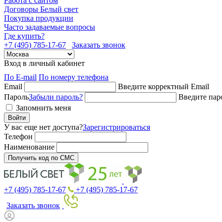
Работа с сайтом
Договоры Белый свет
Покупка продукции
Часто задаваемые вопросы
Где купить?
+7 (495) 785-17-67
Заказать звонок
Вход в личный кабинет
По E-mail
По номеру телефона
Email
Введите корректный Email
Пароль
Забыли пароль?
Введите пар
Запомнить меня
Войти
У вас еще нет доступа?
Зарегистрироваться
Телефон
Наименование
Получить код по СМС
+7 (495) 785-17-67
+7 (495) 785-17-67
Заказать звонок