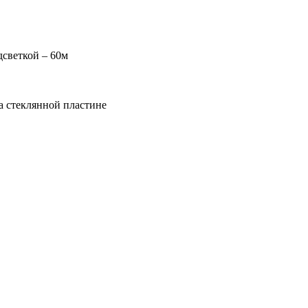
дсветкой – 60м
а стеклянной пластине