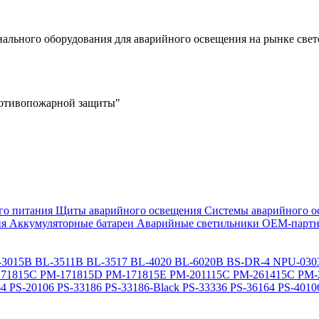
льного оборудования для аварийного освещения на рынке свет
ротивопожарной защиты"
го питания
Щиты аварийного освещения
Системы аварийного о
ия
Аккумуляторные батареи
Аварийные светильники ОЕМ-партн
-3015B
BL-3511B
BL-3517
BL-4020
BL-6020B
BS-DR-4
NPU-030
71815C
PM-171815D
PM-171815E
PM-201115C
PM-261415C
PM-
64
PS-20106
PS-33186
PS-33186-Black
PS-33336
PS-36164
PS-4010