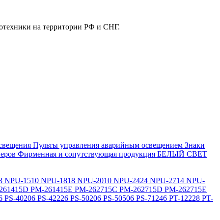
отехники на территории РФ и СНГ.
свещения
Пульты управления аварийным освещением
Знаки
еров
Фирменная и сопутствующая продукция БЕЛЫЙ СВЕТ
3
NPU-1510
NPU-1818
NPU-2010
NPU-2424
NPU-2714
NPU-
261415D
PM-261415E
PM-262715C
PM-262715D
PM-262715E
6
PS-40206
PS-42226
PS-50206
PS-50506
PS-71246
PT-12228
PT-