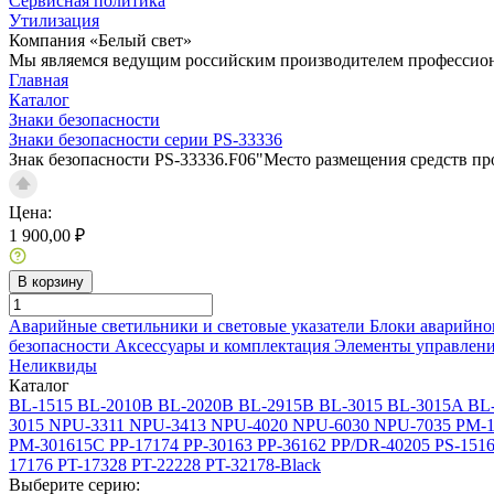
Сервисная политика
Утилизация
Компания «Белый свет»
Мы являемся ведущим российским производителем профессиона
Главная
Каталог
Знаки безопасности
Знаки безопасности серии PS-33336
Знак безопасности PS-33336.F06"Место размещения средств п
Цена:
1 900,00 ₽
В корзину
Аварийные светильники и световые указатели
Блоки аварийно
безопасности
Аксессуары и комплектация
Элементы управлен
Неликвиды
Каталог
BL-1515
BL-2010B
BL-2020B
BL-2915B
BL-3015
BL-3015A
BL
3015
NPU-3311
NPU-3413
NPU-4020
NPU-6030
NPU-7035
PM-1
PM-301615C
PP-17174
PP-30163
PP-36162
PP/DR-40205
PS-151
17176
PT-17328
PT-22228
PT-32178-Black
Выберите серию: