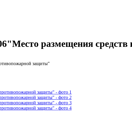
F06"Место размещения средст
ротивопожарной защиты"