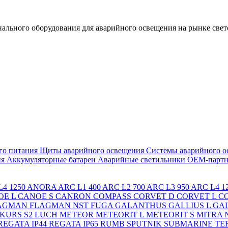
льного оборудования для аварийного освещения на рынке свет
го питания
Щиты аварийного освещения
Системы аварийного о
ия
Аккумуляторные батареи
Аварийные светильники ОЕМ-партн
4 1250
ANORA
ARC L1 400
ARC L2 700
ARC L3 950
ARC L4 1
OE L
CANOE S
CANRON
COMPASS
CORVET D
CORVET L
C
AGMAN
FLAGMAN NST
FUGA
GALANTHUS
GALLIUS L
GAL
KURS S2
LUCH
METEOR
METEORIT L
METEORIT S
MITRA
REGATA IP44
REGATA IP65
RUMB
SPUTNIK
SUBMARINE
TE