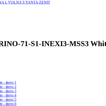
A L
VOLNA S
YANTA
ZENIT
RINO-71-S1-INEXI3-MSS3 Whi