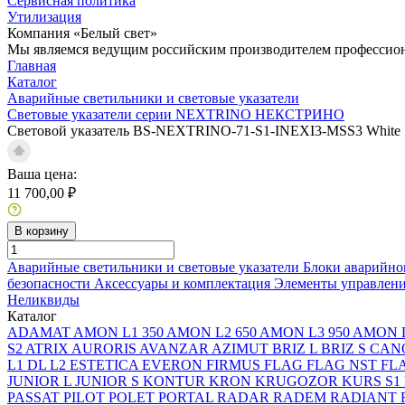
Сервисная политика
Утилизация
Компания «Белый свет»
Мы являемся ведущим российским производителем профессиона
Главная
Каталог
Аварийные светильники и световые указатели
Световые указатели серии NEXTRINO НЕКСТРИНО
Световой указатель BS-NEXTRINO-71-S1-INEXI3-MSS3 White
Ваша цена:
11 700,00 ₽
В корзину
Аварийные светильники и световые указатели
Блоки аварийно
безопасности
Аксессуары и комплектация
Элементы управлен
Неликвиды
Каталог
ADAMAT
AMON L1 350
AMON L2 650
AMON L3 950
AMON L
S2
ATRIX
AURORIS
AVANZAR
AZIMUT
BRIZ L
BRIZ S
CAN
L1
DL L2
ESTETICA
EVERON
FIRMUS
FLAG
FLAG NST
FL
JUNIOR L
JUNIOR S
KONTUR
KRON
KRUGOZOR
KURS S1
PASSAT
PILOT
POLET
PORTAL
RADAR
RADEM
RADIANT