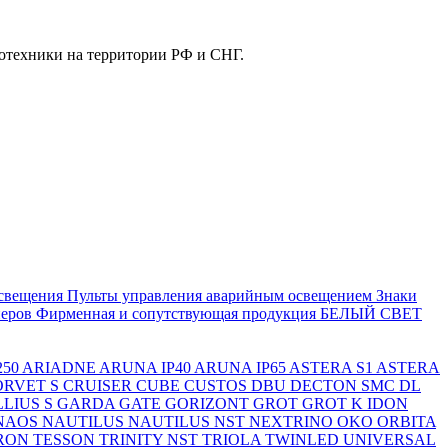
отехники на территории РФ и СНГ.
свещения
Пульты управления аварийным освещением
Знаки
еров
Фирменная и сопутствующая продукция БЕЛЫЙ СВЕТ
250
ARIADNE
ARUNA IP40
ARUNA IP65
ASTERA S1
ASTERA
ORVET S
CRUISER
CUBE
CUSTOS
DBU
DECTON SMC
DL
LIUS S
GARDA
GATE
GORIZONT
GROT
GROT K
IDON
NAOS
NAUTILUS
NAUTILUS NST
NEXTRINO
OKO
ORBITA
RON
TESSON
TRINITY NST
TRIOLA
TWINLED
UNIVERSAL