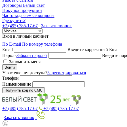
Работа с сайтом
Договоры Белый свет
Покупка продукции
Часто задаваемые вопросы
Где купить?
+7 (495) 785-17-67
Заказать звонок
Вход в личный кабинет
По E-mail
По номеру телефона
Email
Введите корректный Email
Пароль
Забыли пароль?
Введите пар
Запомнить меня
Войти
У вас еще нет доступа?
Зарегистрироваться
Телефон
Наименование
Получить код по СМС
+7 (495) 785-17-67
+7 (495) 785-17-67
Заказать звонок