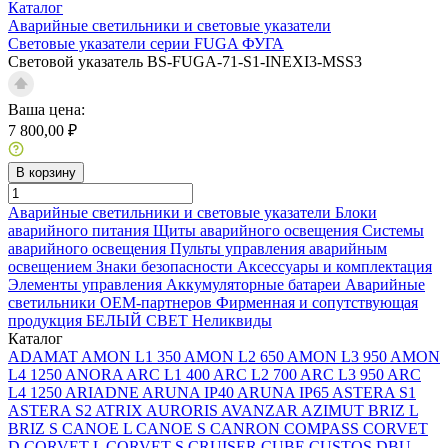
Каталог
Аварийные светильники и световые указатели
Световые указатели серии FUGA ФУГА
Световой указатель BS-FUGA-71-S1-INEXI3-MSS3
Ваша цена:
7 800,00 ₽
В корзину
Аварийные светильники и световые указатели
Блоки
аварийного питания
Щиты аварийного освещения
Системы
аварийного освещения
Пульты управления аварийным
освещением
Знаки безопасности
Аксессуары и комплектация
Элементы управления
Аккумуляторные батареи
Аварийные
светильники ОЕМ-партнеров
Фирменная и сопутствующая
продукция БЕЛЫЙ СВЕТ
Неликвиды
Каталог
ADAMAT
AMON L1 350
AMON L2 650
AMON L3 950
AMON
L4 1250
ANORA
ARC L1 400
ARC L2 700
ARC L3 950
ARC
L4 1250
ARIADNE
ARUNA IP40
ARUNA IP65
ASTERA S1
ASTERA S2
ATRIX
AURORIS
AVANZAR
AZIMUT
BRIZ L
BRIZ S
CANOE L
CANOE S
CANRON
COMPASS
CORVET
D
CORVET L
CORVET S
CRUISER
CUBE
CUSTOS
DBU