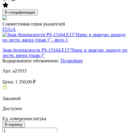
В спецификацию
Совместимая серия указателей
FUGA
Знак безопасности PS-15164.E15"Напр. к эвакуац. выходу по
лестн. вверх (прав.)"
Кодированное обозначение.
Подробнее
Арт. a21933
Цена:
1 350,00 ₽
Заказной
Доступен
Ед. измерения::
штука
В корзину