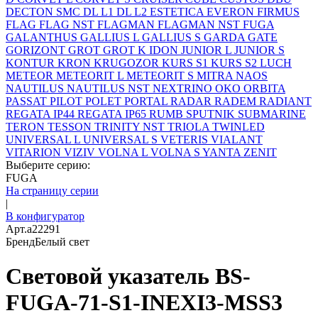
DECTON SMC
DL L1
DL L2
ESTETICA
EVERON
FIRMUS
FLAG
FLAG NST
FLAGMAN
FLAGMAN NST
FUGA
GALANTHUS
GALLIUS L
GALLIUS S
GARDA
GATE
GORIZONT
GROT
GROT K
IDON
JUNIOR L
JUNIOR S
KONTUR
KRON
KRUGOZOR
KURS S1
KURS S2
LUCH
METEOR
METEORIT L
METEORIT S
MITRA
NAOS
NAUTILUS
NAUTILUS NST
NEXTRINO
OKO
ORBITA
PASSAT
PILOT
POLET
PORTAL
RADAR
RADEM
RADIANT
REGATA IP44
REGATA IP65
RUMB
SPUTNIK
SUBMARINE
TERON
TESSON
TRINITY NST
TRIOLA
TWINLED
UNIVERSAL L
UNIVERSAL S
VETERIS
VIALANT
VITARION
VIZIV
VOLNA L
VOLNA S
YANTA
ZENIT
Выберите серию:
FUGA
На страницу серии
|
В конфигуратор
Арт.
a22291
Бренд
Белый свет
Световой указатель BS-
FUGA-71-S1-INEXI3-MSS3