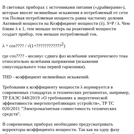
В световых приборах с источниками питания («драйверами»),
которые вносят нелинейные искажения в потребляемый от сети
ток Полная потребляемая мощность равна частному деления
Активной мощности на Коэффициент мощности (λ). S=P / λ. Чем
ближе λ к 1, тем меньше потерь на реактивной мощности
создает прибор, тем меньше потребляемый ток.
2
λ = cos???? / √(1+????????????
)
где cos???? - косинус сдвига фаз колебания электрического тока
относительно колебания напряжения (искажения
синусоидального тока первой гармоники).
THD - коэффициент нелинейных искажений.
Требования к коэффициенту мощности λ нормируется в
современных стандартах и технических регламентах, например,
ТР ЕАЭС 048/2019 «О требованиях к энергетической
эффективности энергопотребляющих устройств», ТР ТС
020/2011 "Электромагнитная совместимость технических
средств".
В современных приборах необходимо предусматривать
корректоры коэффициента мощности. Так как на одну фазу