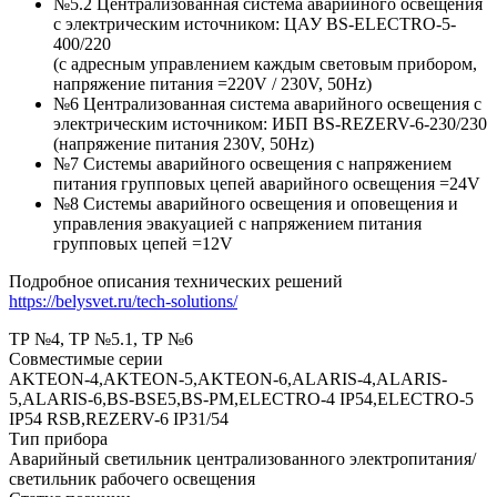
№5.2 Централизованная система аварийного освещения
с электрическим источником: ЦАУ BS-ELEСTRO-5-
400/220
(c адресным управлением каждым световым прибором,
напряжение питания =220V / 230V, 50Hz)
№6 Централизованная система аварийного освещения с
электрическим источником: ИБП BS-REZERV-6-230/230
(напряжение питания 230V, 50Hz)
№7 Системы аварийного освещения с напряжением
питания групповых цепей аварийного освещения =24V
№8 Системы аварийного освещения и оповещения и
управления эвакуацией с напряжением питания
групповых цепей =12V
Подробное описания технических решений
https://belysvet.ru/tech-solutions/
ТР №4, ТР №5.1, ТР №6
Совместимые серии
AKTEON-4,AKTEON-5,AKTEON-6,ALARIS-4,ALARIS-
5,ALARIS-6,BS-BSE5,BS-PM,ELECTRO-4 IP54,ELECTRO-5
IP54 RSB,REZERV-6 IP31/54
Тип прибора
Аварийный светильник централизованного электропитания/
светильник рабочего освещения