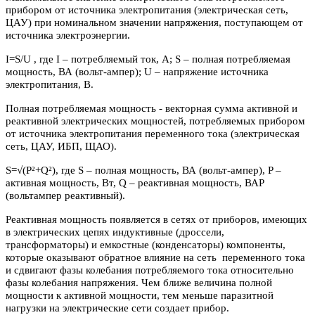
прибором от источника электропитания (электрическая сеть,
ЦАУ) при номинальном значении напряжения, поступающем от
источника электроэнергии.
I=S/U , где I – потребляемый ток, А; S – полная потребляемая
мощность, ВА (вольт-ампер); U – напряжение источника
электропитания, В.
Полная потребляемая мощность - векторная сумма активной и
реактивной электрических мощностей, потребляемых прибором
от источника электропитания переменного тока (электрическая
сеть, ЦАУ, ИБП, ЩАО).
S=√(P²+Q²), где S – полная мощность, ВА (вольт-ампер), P –
активная мощность, Вт, Q – реактивная мощность, ВАР
(вольтампер реактивный).
Реактивная мощность появляется в сетях от приборов, имеющих
в электрических цепях индуктивные (дроссели,
трансформаторы) и емкостные (конденсаторы) компоненты,
которые оказывают обратное влияние на сеть переменного тока
и сдвигают фазы колебания потребляемого тока относительно
фазы колебания напряжения. Чем ближе величина полной
мощности к активной мощности, тем меньше паразитной
нагрузки на электрические сети создает прибор.