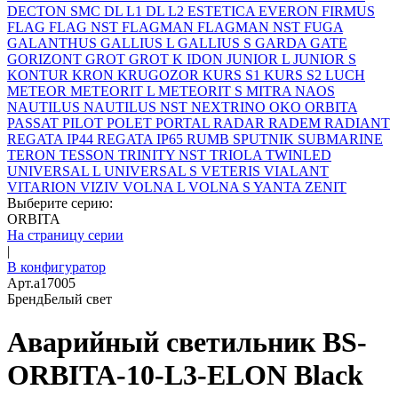
DECTON SMC
DL L1
DL L2
ESTETICA
EVERON
FIRMUS
FLAG
FLAG NST
FLAGMAN
FLAGMAN NST
FUGA
GALANTHUS
GALLIUS L
GALLIUS S
GARDA
GATE
GORIZONT
GROT
GROT K
IDON
JUNIOR L
JUNIOR S
KONTUR
KRON
KRUGOZOR
KURS S1
KURS S2
LUCH
METEOR
METEORIT L
METEORIT S
MITRA
NAOS
NAUTILUS
NAUTILUS NST
NEXTRINO
OKO
ORBITA
PASSAT
PILOT
POLET
PORTAL
RADAR
RADEM
RADIANT
REGATA IP44
REGATA IP65
RUMB
SPUTNIK
SUBMARINE
TERON
TESSON
TRINITY NST
TRIOLA
TWINLED
UNIVERSAL L
UNIVERSAL S
VETERIS
VIALANT
VITARION
VIZIV
VOLNA L
VOLNA S
YANTA
ZENIT
Выберите серию:
ORBITA
На страницу серии
|
В конфигуратор
Арт.
a17005
Бренд
Белый свет
Аварийный светильник BS-
ORBITA-10-L3-ELON Black