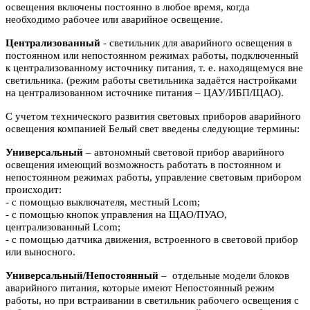
освещения включены
постоянно в любое время, когда
необходимо рабочее или аварийное
освещение.
Централизованный
- светильник для аварийного освещения в
постоянном или
непостоянном режимах работы, подключенный
к централизованному источнику питания, т. е. находящемуся вне
светильника. (режим работы светильника задаётся настройками
на централизованном источнике питания – ЦАУ/ИБП/ЩАО).
С учетом технического развития световых приборов аварийного
освещения компанией Белый свет введены следующие термины:
Универсальный
– автономный световой прибор аварийного
освещения имеющий возможность работать в постоянном и
непостоянном режимах работы, управление световым прибором
происходит:
- с помощью выключателя, местный Lcom;
- с помощью кнопок управления на ЩАО/ПУАО,
централизованный Lcom;
- с помощью датчика движения, встроенного в световой прибор
или выносного.
Универсальный/Непостоянный
– отдельные модели блоков
аварийного питания, которые имеют Непостоянный режим
работы, но при встраивании в светильник рабочего освещения с