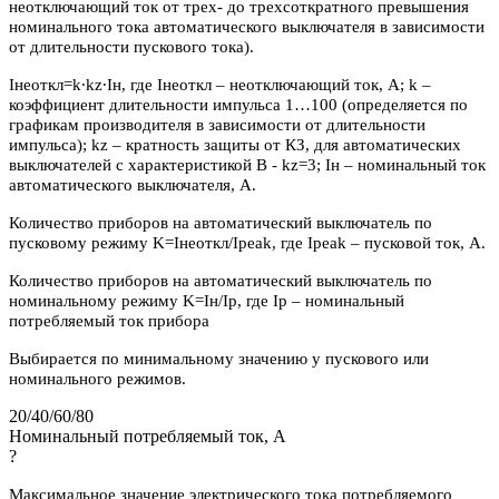
неотключающий ток от трех- до трехсоткратного превышения
номинального тока автоматического выключателя в зависимости
от длительности пускового тока).
Iнеоткл=k∙kz∙Iн, где Iнеоткл – неотключающий ток, А; k –
коэффициент длительности импульса 1…100 (определяется по
графикам производителя в зависимости от длительности
импульса); kz – кратность защиты от КЗ, для автоматических
выключателей с характеристикой В - kz=3; Iн – номинальный ток
автоматического выключателя, А.
Количество приборов на автоматический выключатель по
пусковому режиму K=Iнеоткл/Ipeak, где Ipeak – пусковой ток, А.
Количество приборов на автоматический выключатель по
номинальному режиму K=Iн/Iр, где Iр – номинальный
потребляемый ток прибора
Выбирается по минимальному значению у пускового или
номинального режимов.
20/40/60/80
Номинальный потребляемый ток, А
?
Максимальное значение электрического тока потребляемого