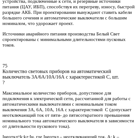
устройства, подключенные к сети, и резервные источники
питания (ЦАУ, ИБП), способствуя их перегреву, износу, быстрой
разрядке АКБ. При проектировании вынуждают ставить кабели
большего сечения и автоматические выключатели с большим
номиналом, что удорожает проект.
Источники аварийного питания производства Белый Свет
спроектированы с минимальными длительностями пусковых
токов.
75
Количество световых приборов на автоматический
выключатель 3А/6А/10А/16А с характеристикой C, шт.
?
Максимальное количество приборов, допустимое для
подключения к электрической сети, рассчитанной для работы с
автоматическими выключателями с номинальным током
выключения 3А, 6А, 10А, 16А с характеристикой С (допускает
неотключающий ток от пяти- до пятисоткратного превышения
номинального тока автоматического выключателя в зависимости
от длительности пускового тока).
Iнеоткл=k∙kz∙Iн, где Iнеоткл – неотключающий ток, А; k –