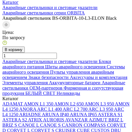
Каталог
Аварийные светильники и световые указатели
Аварийные светильники серии ORBITA
Аварийный светильник BS-ORBITA-10-L3-ELON Black
Цена:
По запросу
В корзину
Аварийные светильники и световые указатели
Блоки
аварийного питания
Щиты аварийного освещения
Системы
аварийного освещения
Пульты управления аварийным
освещением
Знаки безопасности
Аксессуары и комплектация
Элементы управления
Аккумуляторные батареи
Аварийные
светильники ОЕМ-партнеров
Фирменная и сопутствующая
продукция БЕЛЫЙ СВЕТ
Неликвиды
Каталог
ADAMAT
AMON L1 350
AMON L2 650
AMON L3 950
AMON
L4 1250
ANORA
ARC L1 400
ARC L2 700
ARC L3 950
ARC
L4 1250
ARIADNE
ARUNA IP40
ARUNA IP65
ASTERA S1
ASTERA S2
ATRIX
AURORIS
AVANZAR
AZIMUT
BRIZ L
BRIZ S
CANOE L
CANOE S
CANRON
COMPASS
CORVET
D
CORVET L
CORVET S
CRUISER
CUBE
CUSTOS
DBU