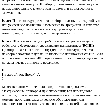
повреждения изоляции стать токоведущими, к специальному
заземляющему контуру. Прибор должен иметь специальную и
промаркированную клемму или провод для подключения к
заземлению.
Класс II
– токоведущие части прибора должны иметь двойную
или усиленную изоляцию. Заземление не требуется. В качестве
изоляции могут использоваться корпусные детали из
изолирующих материалов, например пластиков.
Класс III
– в конструкции прибора все электрические цепи
работают с безопасным сверхнизким напряжением (БСНН).
Прибор питается от сети и внутренние токоведущие части
прибора работают в цепях, не имеющие напряжения свыше 120В
постоянного тока или 50В переменного тока. Токоведущие части
должны иметь одинарную изоляцию.
II
Пусковой ток (Ipeak), A
?
Максимальный мгновенный входной ток, потребляемый
электрическим прибором при включении; ток переходного
процесса, обусловленный накоплением электрической энергии в
момент включения электрического оборудования или
компонентов, из-за присутствия в цепях ёмкостей – пассивных