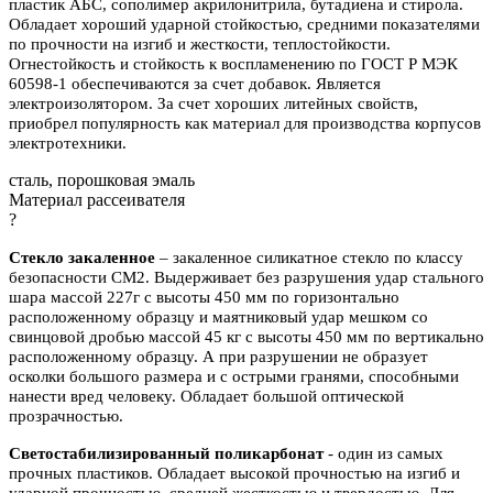
пластик АБС, сополимер акрилонитрила, бутадиена и стирола.
Обладает хороший ударной стойкостью, средними показателями
по прочности на изгиб и жесткости, теплостойкости.
Огнестойкость и стойкость к воспламенению по ГОСТ Р МЭК
60598-1 обеспечиваются за счет добавок. Является
электроизолятором. За счет хороших литейных свойств,
приобрел популярность как материал для производства корпусов
электротехники.
сталь, порошковая эмаль
Материал рассеивателя
?
Стекло закаленное
– закаленное силикатное стекло по классу
безопасности СМ2. Выдерживает без разрушения удар стального
шара массой 227г с высоты 450 мм по горизонтально
расположенному образцу и маятниковый удар мешком со
свинцовой дробью массой 45 кг с высоты 450 мм по вертикально
расположенному образцу. А при разрушении не образует
осколки большого размера и с острыми гранями, способными
нанести вред человеку. Обладает большой оптической
прозрачностью.
Светостабилизированный поликарбонат
- один из самых
прочных пластиков. Обладает высокой прочностью на изгиб и