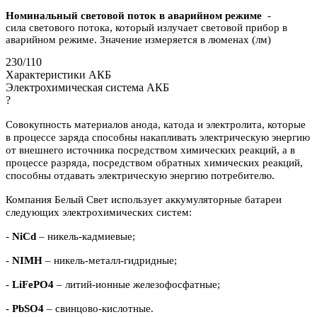
Номинальный световой поток в аварийном режиме
-
сила светового потока, который излучает световой прибор в
аварийном режиме. Значение измеряется в люменах (лм)
230/110
Характеристики АКБ
Электрохимическая система АКБ
?
Совокупность материалов анода, катода и электролита, которые
в процессе заряда способны накапливать электрическую энергию
от внешнего источника посредством химических реакций, а в
процессе разряда, посредством обратных химических реакций,
способны отдавать электрическую энергию потребителю.
Компания Белый Свет использует аккумуляторные батареи
следующих электрохимических систем:
-
NiCd
– никель-кадмиевые;
-
NIMH
– никель-металл-гидридные;
-
LiFePO4
– литий-ионные железофосфатные;
-
PbSO4
– свинцово-кислотные.