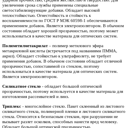
ударной прочностью, средней жесткостью и твердостью. Для
увеличения срока службы применены специальные
светостабилизирующие добавки. Обладает высокой
теплостойкостью. Огнестойкость и стойкость к
воспламеняемости по ГОСТ Р МЭК 60598-1 обеспечиваются
применением добавок. Является электроизолятором. В обычном
состоянии обладает хорошей прозрачностью, поэтому может
использоваться в качестве материала для оптических систем.
Полиметилметакрилат
– полимер метилового эфира
метакриловой кислоты (встречается под названиями ПММА,
акрил). Обладает стойкостью к ультрафиолету, не требует
применения добавок. В обычном состоянии обладает отличной
прозрачностью, сопоставимой со стеклом, поэтому
использоваться в качестве материала для оптических систем.
Является электроизолятором.
Силикатное стекло
- обладает большой оптической
прозрачностью, поэтому используется в качестве материала для
изготовления рассеивателей и линз.
Триплекс
- многослойное стекло. Пакет склеенный из листового
силикатного стекла, полимерной пленки и листового силикатного
стекла. Относится к безопасным стеклам, при разрушении не
вызывает разлет осколков, способных нанести вред человеку.
Обладает большой оптической прозрачностью.