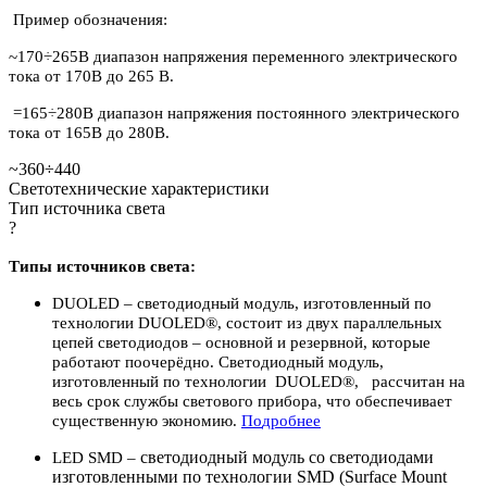
Пример обозначения:
~170÷265В диапазон напряжения переменного электрического
тока от 170В до 265 В.
=165÷280В диапазон напряжения постоянного электрического
тока от 165В до 280В.
~360÷440
Светотехнические характеристики
Тип источника света
?
Типы источников света:
DUOLED – светодиодный модуль, изготовленный по
технологии DUOLED®, состоит из двух параллельных
цепей светодиодов – основной и резервной, которые
работают поочерёдно. Светодиодный модуль,
изготовленный по технологии DUOLED®, рассчитан на
весь срок службы светового прибора, что обеспечивает
существенную экономию.
По
дробнее
светодиодный модуль со светодиодами
LED SMD –
изготовленными по технологии SMD (Surface Mount