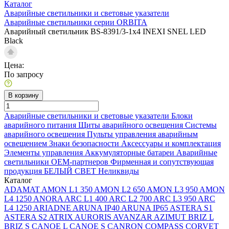
Каталог
Аварийные светильники и световые указатели
Аварийные светильники серии ORBITA
Аварийный светильник BS-8391/3-1x4 INEXI SNEL LED
Black
Цена:
По запросу
В корзину
Аварийные светильники и световые указатели
Блоки
аварийного питания
Щиты аварийного освещения
Системы
аварийного освещения
Пульты управления аварийным
освещением
Знаки безопасности
Аксессуары и комплектация
Элементы управления
Аккумуляторные батареи
Аварийные
светильники ОЕМ-партнеров
Фирменная и сопутствующая
продукция БЕЛЫЙ СВЕТ
Неликвиды
Каталог
ADAMAT
AMON L1 350
AMON L2 650
AMON L3 950
AMON
L4 1250
ANORA
ARC L1 400
ARC L2 700
ARC L3 950
ARC
L4 1250
ARIADNE
ARUNA IP40
ARUNA IP65
ASTERA S1
ASTERA S2
ATRIX
AURORIS
AVANZAR
AZIMUT
BRIZ L
BRIZ S
CANOE L
CANOE S
CANRON
COMPASS
CORVET