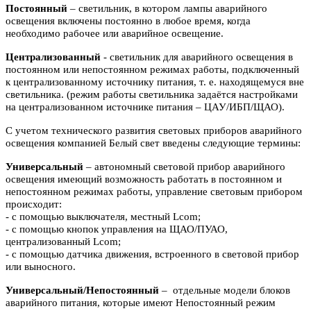
Постоянный
– светильник, в котором лампы аварийного
освещения включены
постоянно в любое время, когда
необходимо рабочее или аварийное
освещение.
Централизованный
- светильник для аварийного освещения в
постоянном или
непостоянном режимах работы, подключенный
к централизованному источнику питания, т. е. находящемуся вне
светильника. (режим работы светильника задаётся настройками
на централизованном источнике питания – ЦАУ/ИБП/ЩАО).
С учетом технического развития световых приборов аварийного
освещения компанией Белый свет введены следующие термины:
Универсальный
– автономный световой прибор аварийного
освещения имеющий возможность работать в постоянном и
непостоянном режимах работы, управление световым прибором
происходит:
- с помощью выключателя, местный Lcom;
- с помощью кнопок управления на ЩАО/ПУАО,
централизованный Lcom;
- с помощью датчика движения, встроенного в световой прибор
или выносного.
Универсальный/Непостоянный
– отдельные модели блоков
аварийного питания, которые имеют Непостоянный режим