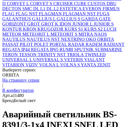
D
CORVET L
CORVET S
CRUISER
CUBE
CUSTOS
DBU
DECTON SMC
DL L1
DL L2
ESTETICA
EVERON
FIRMUS
FLAG
FLAG NST
FLAGMAN
FLAGMAN NST
FUGA
GALANTHUS
GALLIUS L
GALLIUS S
GARDA
GATE
GORIZONT
GROT
GROT K
IDON
JUNIOR L
JUNIOR S
KONTUR
KRON
KRUGOZOR
KURS S1
KURS S2
LUCH
METEOR
METEORIT L
METEORIT S
MITRA
NAOS
NAUTILUS
NAUTILUS NST
NEXTRINO
OKO
ORBITA
PASSAT
PILOT
POLET
PORTAL
RADAR
RADEM
RADIANT
REGATA IP44
REGATA IP65
RUMB
SPUTNIK
SUBMARINE
TERON
TESSON
TRINITY NST
TRIOLA
TWINLED
UNIVERSAL L
UNIVERSAL S
VETERIS
VIALANT
VITARION
VIZIV
VOLNA L
VOLNA S
YANTA
ZENIT
Выберите серию:
ORBITA
На страницу серии
|
В конфигуратор
Арт.
a11480
Бренд
Белый свет
Аварийный светильник BS-
8391/3-1x4 INEXI SNEL LED