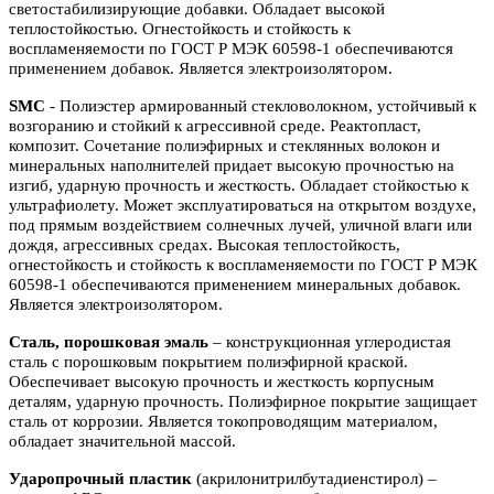
светостабилизирующие добавки. Обладает высокой
теплостойкостью. Огнестойкость и стойкость к
воспламеняемости по ГОСТ Р МЭК 60598-1 обеспечиваются
применением добавок. Является электроизолятором.
SMC
- Полиэстер армированный стекловолокном, устойчивый к
возгоранию и стойкий к агрессивной среде. Реактопласт,
композит. Сочетание полиэфирных и стеклянных волокон и
минеральных наполнителей придает высокую прочностью на
изгиб, ударную прочность и жесткость. Обладает стойкостью к
ультрафиолету. Может эксплуатироваться на открытом воздухе,
под прямым воздействием солнечных лучей, уличной влаги или
дождя, агрессивных средах. Высокая теплостойкость,
огнестойкость и стойкость к воспламеняемости по ГОСТ Р МЭК
60598-1 обеспечиваются применением минеральных добавок.
Является электроизолятором.
Сталь, порошковая эмаль
– конструкционная углеродистая
сталь с порошковым покрытием полиэфирной краской.
Обеспечивает высокую прочность и жесткость корпусным
деталям, ударную прочность. Полиэфирное покрытие защищает
сталь от коррозии. Является токопроводящим материалом,
обладает значительной массой.
Ударопрочный пластик
(акрилонитрилбутадиенстирол) –