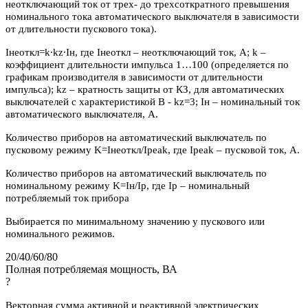
неотключающий ток от трех- до трехсоткратного превышения
номинального тока автоматического выключателя в зависимости
от длительности пускового тока).
Iнеоткл=k∙kz∙Iн, где Iнеоткл – неотключающий ток, А; k –
коэффициент длительности импульса 1…100 (определяется по
графикам производителя в зависимости от длительности
импульса); kz – кратность защиты от КЗ, для автоматических
выключателей с характеристикой В - kz=3; Iн – номинальный ток
автоматического выключателя, А.
Количество приборов на автоматический выключатель по
пусковому режиму K=Iнеоткл/Ipeak, где Ipeak – пусковой ток, А.
Количество приборов на автоматический выключатель по
номинальному режиму K=Iн/Iр, где Iр – номинальный
потребляемый ток прибора
Выбирается по минимальному значению у пускового или
номинального режимов.
20/40/60/80
Полная потребляемая мощность, ВА
?
Векторная сумма активной и реактивной электрических