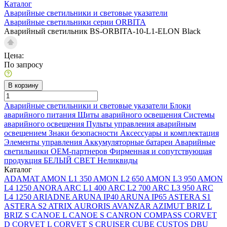
Каталог
Аварийные светильники и световые указатели
Аварийные светильники серии ORBITA
Аварийный светильник BS-ORBITA-10-L1-ELON Black
Цена:
По запросу
В корзину
Аварийные светильники и световые указатели
Блоки
аварийного питания
Щиты аварийного освещения
Системы
аварийного освещения
Пульты управления аварийным
освещением
Знаки безопасности
Аксессуары и комплектация
Элементы управления
Аккумуляторные батареи
Аварийные
светильники ОЕМ-партнеров
Фирменная и сопутствующая
продукция БЕЛЫЙ СВЕТ
Неликвиды
Каталог
ADAMAT
AMON L1 350
AMON L2 650
AMON L3 950
AMON
L4 1250
ANORA
ARC L1 400
ARC L2 700
ARC L3 950
ARC
L4 1250
ARIADNE
ARUNA IP40
ARUNA IP65
ASTERA S1
ASTERA S2
ATRIX
AURORIS
AVANZAR
AZIMUT
BRIZ L
BRIZ S
CANOE L
CANOE S
CANRON
COMPASS
CORVET
D
CORVET L
CORVET S
CRUISER
CUBE
CUSTOS
DBU