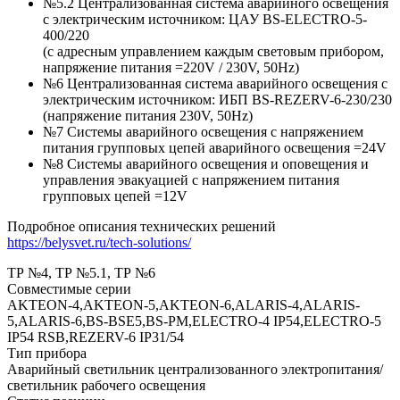
№5.2 Централизованная система аварийного освещения
с электрическим источником: ЦАУ BS-ELEСTRO-5-
400/220
(c адресным управлением каждым световым прибором,
напряжение питания =220V / 230V, 50Hz)
№6 Централизованная система аварийного освещения с
электрическим источником: ИБП BS-REZERV-6-230/230
(напряжение питания 230V, 50Hz)
№7 Системы аварийного освещения с напряжением
питания групповых цепей аварийного освещения =24V
№8 Системы аварийного освещения и оповещения и
управления эвакуацией с напряжением питания
групповых цепей =12V
Подробное описания технических решений
https://belysvet.ru/tech-solutions/
ТР №4, ТР №5.1, ТР №6
Совместимые серии
AKTEON-4,AKTEON-5,AKTEON-6,ALARIS-4,ALARIS-
5,ALARIS-6,BS-BSE5,BS-PM,ELECTRO-4 IP54,ELECTRO-5
IP54 RSB,REZERV-6 IP31/54
Тип прибора
Аварийный светильник централизованного электропитания/
светильник рабочего освещения