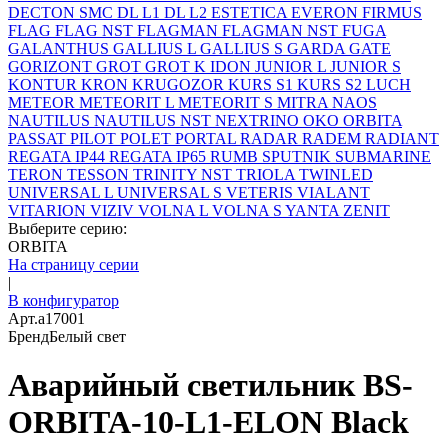
DECTON SMC
DL L1
DL L2
ESTETICA
EVERON
FIRMUS
FLAG
FLAG NST
FLAGMAN
FLAGMAN NST
FUGA
GALANTHUS
GALLIUS L
GALLIUS S
GARDA
GATE
GORIZONT
GROT
GROT K
IDON
JUNIOR L
JUNIOR S
KONTUR
KRON
KRUGOZOR
KURS S1
KURS S2
LUCH
METEOR
METEORIT L
METEORIT S
MITRA
NAOS
NAUTILUS
NAUTILUS NST
NEXTRINO
OKO
ORBITA
PASSAT
PILOT
POLET
PORTAL
RADAR
RADEM
RADIANT
REGATA IP44
REGATA IP65
RUMB
SPUTNIK
SUBMARINE
TERON
TESSON
TRINITY NST
TRIOLA
TWINLED
UNIVERSAL L
UNIVERSAL S
VETERIS
VIALANT
VITARION
VIZIV
VOLNA L
VOLNA S
YANTA
ZENIT
Выберите серию:
ORBITA
На страницу серии
|
В конфигуратор
Арт.
a17001
Бренд
Белый свет
Аварийный светильник BS-
ORBITA-10-L1-ELON Black