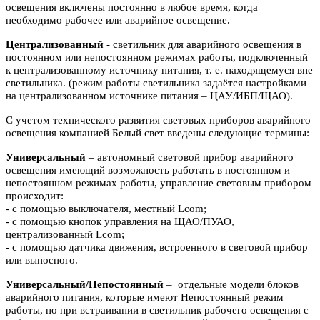
освещения включены
постоянно в любое время, когда
необходимо рабочее или аварийное
освещение.
Централизованный
- светильник для аварийного освещения в
постоянном или
непостоянном режимах работы, подключенный
к централизованному источнику питания, т. е. находящемуся вне
светильника. (режим работы светильника задаётся настройками
на централизованном источнике питания – ЦАУ/ИБП/ЩАО).
С учетом технического развития световых приборов аварийного
освещения компанией Белый свет введены следующие термины:
Универсальный
– автономный световой прибор аварийного
освещения имеющий возможность работать в постоянном и
непостоянном режимах работы, управление световым прибором
происходит:
- с помощью выключателя, местный Lcom;
- с помощью кнопок управления на ЩАО/ПУАО,
централизованный Lcom;
- с помощью датчика движения, встроенного в световой прибор
или выносного.
Универсальный/Непостоянный
– отдельные модели блоков
аварийного питания, которые имеют Непостоянный режим
работы, но при встраивании в светильник рабочего освещения с