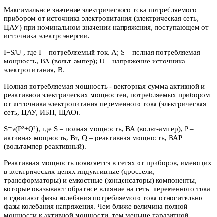
Максимальное значение электрического тока потребляемого
прибором от источника электропитания (электрическая сеть,
ЦАУ) при номинальном значении напряжения, поступающем от
источника электроэнергии.
I=S/U , где I – потребляемый ток, А; S – полная потребляемая
мощность, ВА (вольт-ампер); U – напряжение источника
электропитания, В.
Полная потребляемая мощность - векторная сумма активной и
реактивной электрических мощностей, потребляемых прибором
от источника электропитания переменного тока (электрическая
сеть, ЦАУ, ИБП, ЩАО).
S=√(P²+Q²), где S – полная мощность, ВА (вольт-ампер), P –
активная мощность, Вт, Q – реактивная мощность, ВАР
(вольтампер реактивный).
Реактивная мощность появляется в сетях от приборов, имеющих
в электрических цепях индуктивные (дроссели,
трансформаторы) и емкостные (конденсаторы) компоненты,
которые оказывают обратное влияние на сеть переменного тока
и сдвигают фазы колебания потребляемого тока относительно
фазы колебания напряжения. Чем ближе величина полной
мощности к активной мощности, тем меньше паразитной