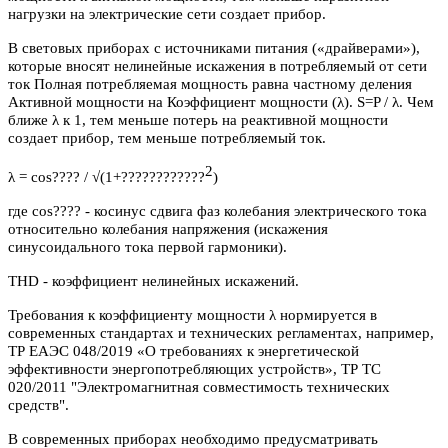
нагрузки на электрические сети создает прибор.
В световых приборах с источниками питания («драйверами»),
которые вносят нелинейные искажения в потребляемый от сети
ток Полная потребляемая мощность равна частному деления
Активной мощности на Коэффициент мощности (λ). S=P / λ. Чем
ближе λ к 1, тем меньше потерь на реактивной мощности
создает прибор, тем меньше потребляемый ток.
2
λ = cos???? / √(1+????????????
)
где cos???? - косинус сдвига фаз колебания электрического тока
относительно колебания напряжения (искажения
синусоидального тока первой гармоники).
THD - коэффициент нелинейных искажений.
Требования к коэффициенту мощности λ нормируется в
современных стандартах и технических регламентах, например,
ТР ЕАЭС 048/2019 «О требованиях к энергетической
эффективности энергопотребляющих устройств», ТР ТС
020/2011 "Электромагнитная совместимость технических
средств".
В современных приборах необходимо предусматривать