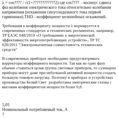
λ = cos???? / √(1+????????????2) где cos???? - косинус сдвига
фаз колебания электрического тока относительно колебания
напряжения (искажения синусоидального тока первой
гармоники).THD - коэффициент нелинейных искажений.
Требования к коэффициенту мощности λ нормируется в
современных стандартах и технических регламентах, например,
ТР ЕАЭС 048/2019 «О требованиях к энергетической
эффективности энергопотребляющих устройств», ТР ТС
020/2011 "Электромагнитная совместимость технических
средств"
В современных приборах необходимо предусматривать
корректоры коэффициента мощности. Так как на одну фазу
обычно ставиться целая группа световых приборов, то суммарно
приборы могут даже при небольшой активной мощности создать
большую токовую нагрузку. Поэтому в приборах и устройствах
производства Белый Свет разработаны электрические схемы с
высоким коэффициентом мощности более 0,8.
5,05
Номинальный потребляемый ток, А
?