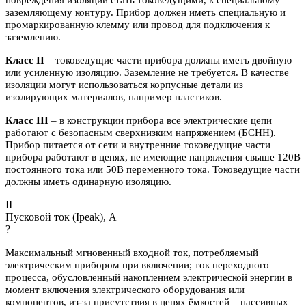
повреждения изоляции стать токоведущими, к специальному
заземляющему контуру. Прибор должен иметь специальную и
промаркированную клемму или провод для подключения к
заземлению.
Класс II
– токоведущие части прибора должны иметь двойную
или усиленную изоляцию. Заземление не требуется. В качестве
изоляции могут использоваться корпусные детали из
изолирующих материалов, например пластиков.
Класс III
– в конструкции прибора все электрические цепи
работают с безопасным сверхнизким напряжением (БСНН).
Прибор питается от сети и внутренние токоведущие части
прибора работают в цепях, не имеющие напряжения свыше 120В
постоянного тока или 50В переменного тока. Токоведущие части
должны иметь одинарную изоляцию.
II
Пусковой ток (Ipeak), A
?
Максимальный мгновенный входной ток, потребляемый
электрическим прибором при включении; ток переходного
процесса, обусловленный накоплением электрической энергии в
момент включения электрического оборудования или
компонентов, из-за присутствия в цепях ёмкостей – пассивных