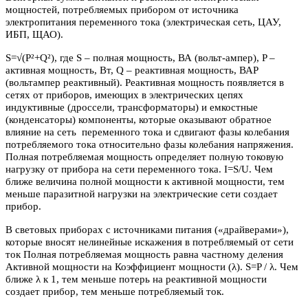
мощностей, потребляемых прибором от источника
электропитания переменного тока (электрическая сеть, ЦАУ,
ИБП, ЩАО).
S=√(P²+Q²), где S – полная мощность, ВА (вольт-ампер), P –
активная мощность, Вт, Q – реактивная мощность, ВАР
(вольтампер реактивный). Реактивная мощность появляется в
сетях от приборов, имеющих в электрических цепях
индуктивные (дроссели, трансформаторы) и емкостные
(конденсаторы) компоненты, которые оказывают обратное
влияние на сеть переменного тока и сдвигают фазы колебания
потребляемого тока относительно фазы колебания напряжения.
Полная потребляемая мощность определяет полную токовую
нагрузку от прибора на сети переменного тока. I=S/U. Чем
ближе величина полной мощности к активной мощности, тем
меньше паразитной нагрузки на электрические сети создает
прибор.
В световых приборах с источниками питания («драйверами»),
которые вносят нелинейные искажения в потребляемый от сети
ток Полная потребляемая мощность равна частному деления
Активной мощности на Коэффициент мощности (λ). S=P / λ. Чем
ближе λ к 1, тем меньше потерь на реактивной мощности
создает прибор, тем меньше потребляемый ток.