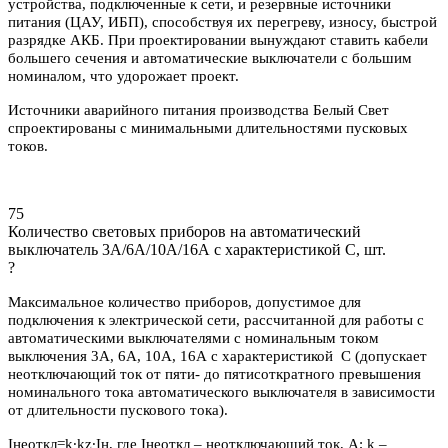
устройства, подключенные к сети, и резервные источники
питания (ЦАУ, ИБП), способствуя их перегреву, износу, быстрой
разрядке АКБ. При проектировании вынуждают ставить кабели
большего сечения и автоматические выключатели с большим
номиналом, что удорожает проект.
Источники аварийного питания производства Белый Свет
спроектированы с минимальными длительностями пусковых
токов.
75
Количество световых приборов на автоматический
выключатель 3А/6А/10А/16А с характеристикой C, шт.
?
Максимальное количество приборов, допустимое для
подключения к электрической сети, рассчитанной для работы с
автоматическими выключателями с номинальным током
выключения 3А, 6А, 10А, 16А с характеристикой С (допускает
неотключающий ток от пяти- до пятисоткратного превышения
номинального тока автоматического выключателя в зависимости
от длительности пускового тока).
Iнеоткл=k∙kz∙Iн, где Iнеоткл – неотключающий ток, А; k –