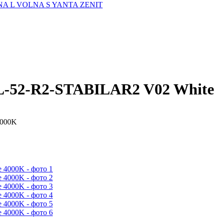
A L
VOLNA S
YANTA
ZENIT
-52-R2-STABILAR2 V02 White
4000K