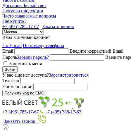
Работа с сайтом
Договоры Белый свет
Покупка продукции
Часто задаваемые вопросы
Где купить?
+7 (495) 785-17-67
Заказать звонок
Вход в личный кабинет
По E-mail
По номеру телефона
Email
Введите корректный Email
Пароль
Забыли пароль?
Введите пар
Запомнить меня
Войти
У вас еще нет доступа?
Зарегистрироваться
Телефон
Наименование
Получить код по СМС
+7 (495) 785-17-67
+7 (495) 785-17-67
Заказать звонок