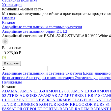
Сервисная политика
Утилизация
Компания «Белый свет»
Мы являемся ведущим российским производителем профессиона
Главная
Каталог
Аварийные светильники и световые указатели
Аварийные светильники серии DL L2
Аварийный светильник BS-DL-52-R2-STABILAR2 V02 White 
Ваша цена:
13 275,00 ₽
В корзину
Аварийные светильники и световые указатели
Блоки аварийно
безопасности
Аксессуары и комплектация
Элементы управлен
Неликвиды
Каталог
ADAMAT
AMON L1 350
AMON L2 650
AMON L3 950
AMON L
S2
ATRIX
AURORIS
AVANZAR
AZIMUT
BRIZ L
BRIZ S
CAN
L1
DL L2
ESTETICA
EVERON
FIRMUS
FLAG
FLAG NST
FL
JUNIOR L
JUNIOR S
KONTUR
KRON
KRUGOZOR
KURS S1
PASSAT
PILOT
POLET
PORTAL
RADAR
RADEM
RADIANT