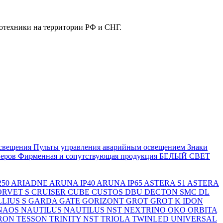
отехники на территории РФ и СНГ.
свещения
Пульты управления аварийным освещением
Знаки
еров
Фирменная и сопутствующая продукция БЕЛЫЙ СВЕТ
250
ARIADNE
ARUNA IP40
ARUNA IP65
ASTERA S1
ASTERA
ORVET S
CRUISER
CUBE
CUSTOS
DBU
DECTON SMC
DL
LIUS S
GARDA
GATE
GORIZONT
GROT
GROT K
IDON
NAOS
NAUTILUS
NAUTILUS NST
NEXTRINO
OKO
ORBITA
RON
TESSON
TRINITY NST
TRIOLA
TWINLED
UNIVERSAL