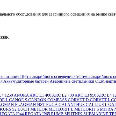
льного оборудования для аварийного освещения на рынке свет
4000K
го питания
Щиты аварийного освещения
Системы аварийного о
ия
Аккумуляторные батареи
Аварийные светильники ОЕМ-партн
4 1250
ANORA
ARC L1 400
ARC L2 700
ARC L3 950
ARC L4 1
OE L
CANOE S
CANRON
COMPASS
CORVET D
CORVET L
C
AGMAN
FLAGMAN NST
FUGA
GALANTHUS
GALLIUS L
GAL
KURS S2
LUCH
METEOR
METEORIT L
METEORIT S
MITRA
REGATA IP44
REGATA IP65
RUMB
SPUTNIK
SUBMARINE
TE