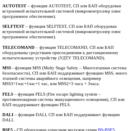
AUTOTEST
– функция AUTOTEST, СП или БАП оборудован
встроенной испытательной системой (микроконтроллер плюс
программное обеспечение).
SELFTEST
– функция SELFTEST, СП или БАП оборудован
встроенной испытательной системой (микроконтроллер плюс
программное обеспечение).
TELECOMAND
- функция TELECOMAND, СП или БАП
оборудованы средствами присоединения к дистанционному
испытательному устройству (УДТУ TELECOMAND).
MSS
- функция MSS (Multy Stage Safety – Многоэтапная система
безопасности), СП или БАП поддерживает функцию MSS, много
этапной системы аварийного освещения, например
MSS3=1час+1час+1 час, или MSS2=3 часа + 3часа.
FELS
– функция FELS (Fire escape lighting system –
противопожарная система эвакуационного освещения), СП или
БАП поддерживает функцию FELS.
DALI
– функция DALI, СП или БАП поддерживает функцию
DALI.
BSE5
- СП оборудован адресным модулем серии
BS-BSE5
.