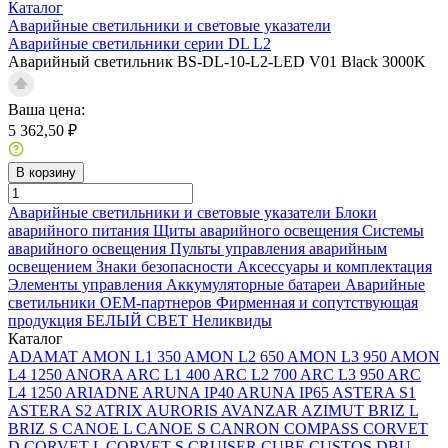
Каталог
Аварийные светильники и световые указатели
Аварийные светильники серии DL L2
Аварийный светильник BS-DL-10-L2-LED V01 Black 3000K
Ваша цена:
5 362,50 ₽
В корзину
Аварийные светильники и световые указатели
Блоки
аварийного питания
Щиты аварийного освещения
Системы
аварийного освещения
Пульты управления аварийным
освещением
Знаки безопасности
Аксессуары и комплектация
Элементы управления
Аккумуляторные батареи
Аварийные
светильники ОЕМ-партнеров
Фирменная и сопутствующая
продукция БЕЛЫЙ СВЕТ
Неликвиды
Каталог
ADAMAT
AMON L1 350
AMON L2 650
AMON L3 950
AMON
L4 1250
ANORA
ARC L1 400
ARC L2 700
ARC L3 950
ARC
L4 1250
ARIADNE
ARUNA IP40
ARUNA IP65
ASTERA S1
ASTERA S2
ATRIX
AURORIS
AVANZAR
AZIMUT
BRIZ L
BRIZ S
CANOE L
CANOE S
CANRON
COMPASS
CORVET
D
CORVET L
CORVET S
CRUISER
CUBE
CUSTOS
DBU