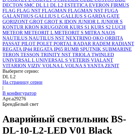
DECTON SMC
DL L1
DL L2
ESTETICA
EVERON
FIRMUS
FLAG
FLAG NST
FLAGMAN
FLAGMAN NST
FUGA
GALANTHUS
GALLIUS L
GALLIUS S
GARDA
GATE
GORIZONT
GROT
GROT K
IDON
JUNIOR L
JUNIOR S
KONTUR
KRON
KRUGOZOR
KURS S1
KURS S2
LUCH
METEOR
METEORIT L
METEORIT S
MITRA
NAOS
NAUTILUS
NAUTILUS NST
NEXTRINO
OKO
ORBITA
PASSAT
PILOT
POLET
PORTAL
RADAR
RADEM
RADIANT
REGATA IP44
REGATA IP65
RUMB
SPUTNIK
SUBMARINE
TERON
TESSON
TRINITY NST
TRIOLA
TWINLED
UNIVERSAL L
UNIVERSAL S
VETERIS
VIALANT
VITARION
VIZIV
VOLNA L
VOLNA S
YANTA
ZENIT
Выберите серию:
DL L2
На страницу серии
|
В конфигуратор
Арт.
a29276
Бренд
Белый свет
Аварийный светильник BS-
DL-10-L2-LED V01 Black