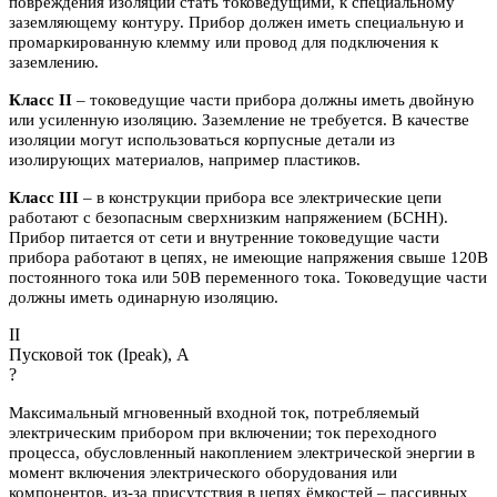
повреждения изоляции стать токоведущими, к специальному
заземляющему контуру. Прибор должен иметь специальную и
промаркированную клемму или провод для подключения к
заземлению.
Класс II
– токоведущие части прибора должны иметь двойную
или усиленную изоляцию. Заземление не требуется. В качестве
изоляции могут использоваться корпусные детали из
изолирующих материалов, например пластиков.
Класс III
– в конструкции прибора все электрические цепи
работают с безопасным сверхнизким напряжением (БСНН).
Прибор питается от сети и внутренние токоведущие части
прибора работают в цепях, не имеющие напряжения свыше 120В
постоянного тока или 50В переменного тока. Токоведущие части
должны иметь одинарную изоляцию.
II
Пусковой ток (Ipeak), A
?
Максимальный мгновенный входной ток, потребляемый
электрическим прибором при включении; ток переходного
процесса, обусловленный накоплением электрической энергии в
момент включения электрического оборудования или
компонентов, из-за присутствия в цепях ёмкостей – пассивных