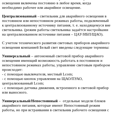
освещения включены
постоянно в любое время, когда
необходимо рабочее или аварийное
освещение.
Централизованный
- светильник для аварийного освещения в
постоянном или
непостоянном режимах работы, подключенный
к централизованному источнику питания, т. е. находящемуся вне
светильника. (режим работы светильника задаётся настройками
на централизованном источнике питания – ЦАУ/ИБП/ЩАО).
С учетом технического развития световых приборов аварийного
освещения компанией Белый свет введены следующие термины:
Универсальный
– автономный световой прибор аварийного
освещения имеющий возможность работать в постоянном и
непостоянном режимах работы, управление световым прибором
происходит:
- с помощью выключателя, местный Lcom;
- с помощью кнопок управления на ЩАО/ПУАО,
централизованный Lcom;
- с помощью датчика движения, встроенного в световой прибор
или выносного.
Универсальный/Непостоянный
– отдельные модели блоков
аварийного питания, которые имеют Непостоянный режим
работы, но при встраивании в светильник рабочего освещения с