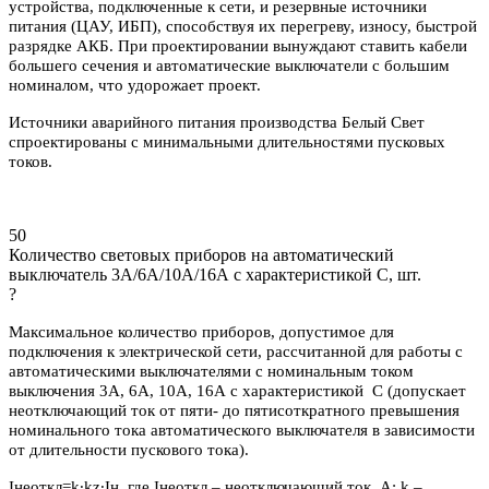
устройства, подключенные к сети, и резервные источники
питания (ЦАУ, ИБП), способствуя их перегреву, износу, быстрой
разрядке АКБ. При проектировании вынуждают ставить кабели
большего сечения и автоматические выключатели с большим
номиналом, что удорожает проект.
Источники аварийного питания производства Белый Свет
спроектированы с минимальными длительностями пусковых
токов.
50
Количество световых приборов на автоматический
выключатель 3А/6А/10А/16А с характеристикой C, шт.
?
Максимальное количество приборов, допустимое для
подключения к электрической сети, рассчитанной для работы с
автоматическими выключателями с номинальным током
выключения 3А, 6А, 10А, 16А с характеристикой С (допускает
неотключающий ток от пяти- до пятисоткратного превышения
номинального тока автоматического выключателя в зависимости
от длительности пускового тока).
Iнеоткл=k∙kz∙Iн, где Iнеоткл – неотключающий ток, А; k –