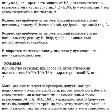
импульса); kz – кратность защиты от КЗ, для автоматических
выключателей с характеристикой C - kz=5; Iн – номинальный ток
автоматического выключателя, А.
Количество приборов на автоматический выключатель по
пусковому режиму K=Iнеоткл/Ipeak, где Ipeak – пусковой ток, А.
Количество приборов на автоматический выключатель по
номинальному режиму K=Iн/Iр, где Iр – номинальный
потребляемый ток прибора.
Выбирается по минимальному значению у пускового или
номинального режимов.
12/24/40/64
Количество световых приборов на автоматический
выключатель 3А/6А/10А/16А с характеристикой В, шт.
?
Максимальное количество приборов, допустимое для
подключения к электрической сети, рассчитанной для работы с
автоматическими выключателями с номинальным током
выключения 3А, 6А, 10А, 16А с характеристикой В (допускает
неотключающий ток от трех- до трехсоткратного превышения
номинального тока автоматического выключателя в зависимости