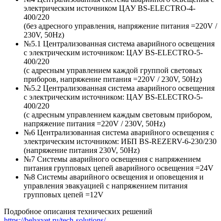
электрическим источником ЦАУ BS-ELECTRO-4-
400/220
(без адресного управления, напряжение питания =220V /
230V, 50Hz)
№5.1 Централизованная система аварийного освещения
с электрическим источником: ЦАУ BS-ELEСTRO-5-
400/220
(c адресным управлением каждой группой световых
приборов, напряжение питания =220V / 230V, 50Hz)
№5.2 Централизованная система аварийного освещения
с электрическим источником: ЦАУ BS-ELEСTRO-5-
400/220
(c адресным управлением каждым световым прибором,
напряжение питания =220V / 230V, 50Hz)
№6 Централизованная система аварийного освещения с
электрическим источником: ИБП BS-REZERV-6-230/230
(напряжение питания 230V, 50Hz)
№7 Системы аварийного освещения с напряжением
питания групповых цепей аварийного освещения =24V
№8 Системы аварийного освещения и оповещения и
управления эвакуацией с напряжением питания
групповых цепей =12V
Подробное описания технических решений
https://belysvet.ru/tech-solutions/