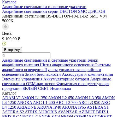
Каталог
Аварийные светильники и световые указатели
Аварийные светильники серии DECTON SMC ДЭКТОН
Аварийный светильник BS-DECTON-10-L1-BZ SMC V04
5000K
Цена:
9 100,00 ₽
В корзину
Аварийные светильники и световые указатели
Блоки
аварийного питания
Щиты аварийного освещения
Системы
аварийного освещения
Пульты управления аварийным
освещением
Знаки безопасности
Аксессуары и комплектация
Элементы управления
Аккумуляторные батареи
Аварийные
светильники ОЕМ-партнеров
Фирменная и сопутствующая
продукция БЕЛЫЙ СВЕТ
Неликвиды
Каталог
ADAMAT
AMON L1 350
AMON L2 650
AMON L3 950
AMON
L4 1250
ANORA
ARC L1 400
ARC L2 700
ARC L3 950
ARC
L4 1250
ARIADNE
ARUNA IP40
ARUNA IP65
ASTERA S1
ASTERA S2
ATRIX
AURORIS
AVANZAR
AZIMUT
BRIZ L
BRIZ S
CANOE L
CANOE S
CANRON
COMPASS
CORVET