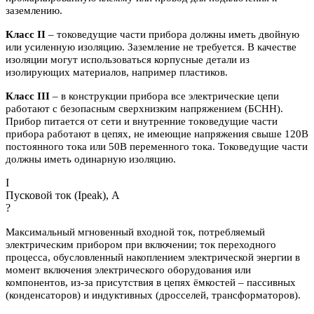
заземлению.
Класс II
– токоведущие части прибора должны иметь двойную
или усиленную изоляцию. Заземление не требуется. В качестве
изоляции могут использоваться корпусные детали из
изолирующих материалов, например пластиков.
Класс III
– в конструкции прибора все электрические цепи
работают с безопасным сверхнизким напряжением (БСНН).
Прибор питается от сети и внутренние токоведущие части
прибора работают в цепях, не имеющие напряжения свыше 120В
постоянного тока или 50В переменного тока. Токоведущие части
должны иметь одинарную изоляцию.
I
Пусковой ток (Ipeak), A
?
Максимальный мгновенный входной ток, потребляемый
электрическим прибором при включении; ток переходного
процесса, обусловленный накоплением электрической энергии в
момент включения электрического оборудования или
компонентов, из-за присутствия в цепях ёмкостей – пассивных
(конденсаторов) и индуктивных (дросселей, трансформаторов).