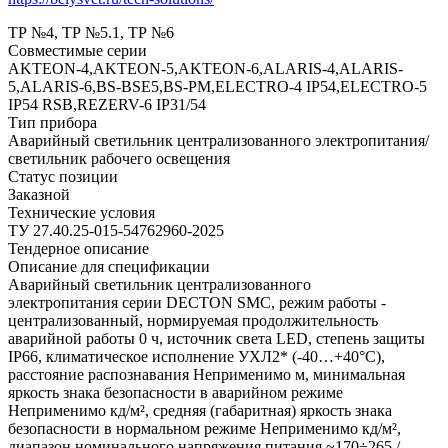
ТР №4, ТР №5.1, ТР №6
Совместимые серии
AKTEON-4,AKTEON-5,AKTEON-6,ALARIS-4,ALARIS-
5,ALARIS-6,BS-BSE5,BS-PM,ELECTRO-4 IP54,ELECTRO-5
IP54 RSB,REZERV-6 IP31/54
Тип прибора
Аварийный светильник централизованного электропитания/
светильник рабочего освещения
Статус позиции
Заказной
Технические условия
ТУ 27.40.25-015-54762960-2025
Тендерное описание
Описание для спецификации
Аварийный светильник централизованного
электропитания серии DECTON SMC, режим работы -
централизованный, нормируемая продолжительность
аварийной работы 0 ч, источник света LED, степень защиты
IP66, климатическое исполнение УХЛ2* (-40…+40°C),
расстояние распознавания Неприменимо м, минимальная
яркость знака безопасности в аварийном режиме
Неприменимо кд/м², средняя (габаритная) яркость знака
безопасности в нормальном режиме Неприменимо кд/м²,
диапазон номинального напряжения питания ~170÷265 /