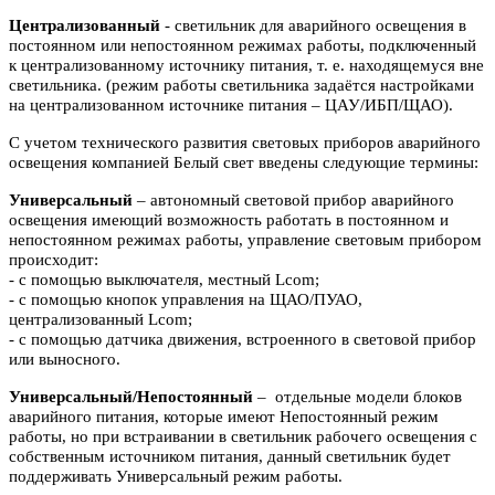
Централизованный
- светильник для аварийного освещения в
постоянном или
непостоянном режимах работы, подключенный
к централизованному источнику питания, т. е. находящемуся вне
светильника. (режим работы светильника задаётся настройками
на централизованном источнике питания – ЦАУ/ИБП/ЩАО).
С учетом технического развития световых приборов аварийного
освещения компанией Белый свет введены следующие термины:
Универсальный
– автономный световой прибор аварийного
освещения имеющий возможность работать в постоянном и
непостоянном режимах работы, управление световым прибором
происходит:
- с помощью выключателя, местный Lcom;
- с помощью кнопок управления на ЩАО/ПУАО,
централизованный Lcom;
- с помощью датчика движения, встроенного в световой прибор
или выносного.
Универсальный/Непостоянный
– отдельные модели блоков
аварийного питания, которые имеют Непостоянный режим
работы, но при встраивании в светильник рабочего освещения с
собственным источником питания, данный светильник будет
поддерживать Универсальный режим работы.