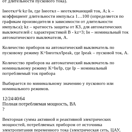
от длительности пускового тока).
Iнеоткл=k∙kz∙Iн, где Iнеоткл – неотключающий ток, А; k –
коэффициент длительности импульса 1…100 (определяется по
графикам производителя в зависимости от длительности
импульса); kz – кратность защиты от КЗ, для автоматических
выключателей с характеристикой В - kz=3; Iн – номинальный ток
автоматического выключателя, А.
Количество приборов на автоматический выключатель по
пусковому режиму K=Iнеоткл/Ipeak, где Ipeak – пусковой ток, А.
Количество приборов на автоматический выключатель по
номинальному режиму K=Iн/Iр, где Iр – номинальный
потребляемый ток прибора
Выбирается по минимальному значению у пускового или
номинального режимов.
12/24/40/64
Полная потребляемая мощность, ВА
?
Векторная сумма активной и реактивной электрических
мощностей, потребляемых прибором от источника
электропитания переменного тока (электрическая сеть, ЦАУ,