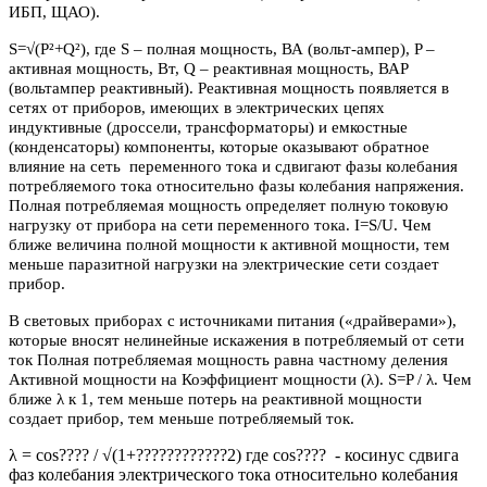
ИБП, ЩАО).
S=√(P²+Q²), где S – полная мощность, ВА (вольт-ампер), P –
активная мощность, Вт, Q – реактивная мощность, ВАР
(вольтампер реактивный). Реактивная мощность появляется в
сетях от приборов, имеющих в электрических цепях
индуктивные (дроссели, трансформаторы) и емкостные
(конденсаторы) компоненты, которые оказывают обратное
влияние на сеть переменного тока и сдвигают фазы колебания
потребляемого тока относительно фазы колебания напряжения.
Полная потребляемая мощность определяет полную токовую
нагрузку от прибора на сети переменного тока. I=S/U. Чем
ближе величина полной мощности к активной мощности, тем
меньше паразитной нагрузки на электрические сети создает
прибор.
В световых приборах с источниками питания («драйверами»),
которые вносят нелинейные искажения в потребляемый от сети
ток Полная потребляемая мощность равна частному деления
Активной мощности на Коэффициент мощности (λ). S=P / λ. Чем
ближе λ к 1, тем меньше потерь на реактивной мощности
создает прибор, тем меньше потребляемый ток.
λ = cos???? / √(1+????????????2) где cos???? - косинус сдвига
фаз колебания электрического тока относительно колебания