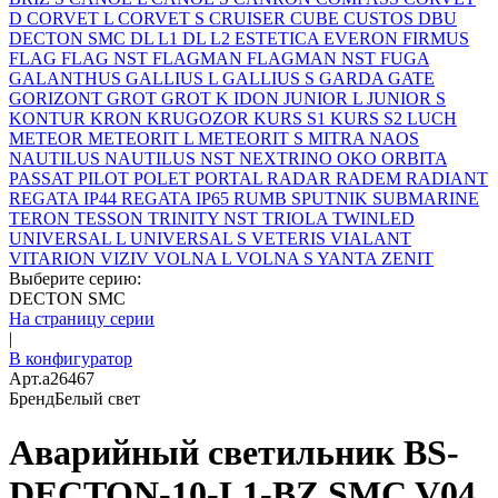
D
CORVET L
CORVET S
CRUISER
CUBE
CUSTOS
DBU
DECTON SMC
DL L1
DL L2
ESTETICA
EVERON
FIRMUS
FLAG
FLAG NST
FLAGMAN
FLAGMAN NST
FUGA
GALANTHUS
GALLIUS L
GALLIUS S
GARDA
GATE
GORIZONT
GROT
GROT K
IDON
JUNIOR L
JUNIOR S
KONTUR
KRON
KRUGOZOR
KURS S1
KURS S2
LUCH
METEOR
METEORIT L
METEORIT S
MITRA
NAOS
NAUTILUS
NAUTILUS NST
NEXTRINO
OKO
ORBITA
PASSAT
PILOT
POLET
PORTAL
RADAR
RADEM
RADIANT
REGATA IP44
REGATA IP65
RUMB
SPUTNIK
SUBMARINE
TERON
TESSON
TRINITY NST
TRIOLA
TWINLED
UNIVERSAL L
UNIVERSAL S
VETERIS
VIALANT
VITARION
VIZIV
VOLNA L
VOLNA S
YANTA
ZENIT
Выберите серию:
DECTON SMC
На страницу серии
|
В конфигуратор
Арт.
a26467
Бренд
Белый свет
Аварийный светильник BS-
DECTON-10-L1-BZ SMC V04