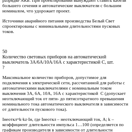
разрядке АКБ. При проектировании вынуждают ставить кабели
большего сечения и автоматические выключатели с большим
номиналом, что удорожает проект.
Источники аварийного питания производства Белый Свет
спроектированы с минимальными длительностями пусковых
токов.
50
Количество световых приборов на автоматический
выключатель 3А/6А/10А/16А с характеристикой C, шт.
?
Максимальное количество приборов, допустимое для
подключения к электрической сети, рассчитанной для работы с
автоматическими выключателями с номинальным током
выключения 3А, 6А, 10А, 16А с характеристикой С (допускает
неотключающий ток от пяти- до пятисоткратного превышения
номинального тока автоматического выключателя в зависимости
от длительности пускового тока).
Iнеоткл=k∙kz∙Iн, где Iнеоткл – неотключающий ток, А; k –
коэффициент длительности импульса 1…100 (определяется по
графикам производителя в зависимости от длительности