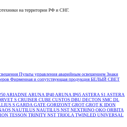
отехники на территории РФ и СНГ.
свещения
Пульты управления аварийным освещением
Знаки
еров
Фирменная и сопутствующая продукция БЕЛЫЙ СВЕТ
250
ARIADNE
ARUNA IP40
ARUNA IP65
ASTERA S1
ASTERA
ORVET S
CRUISER
CUBE
CUSTOS
DBU
DECTON SMC
DL
LIUS S
GARDA
GATE
GORIZONT
GROT
GROT K
IDON
NAOS
NAUTILUS
NAUTILUS NST
NEXTRINO
OKO
ORBITA
RON
TESSON
TRINITY NST
TRIOLA
TWINLED
UNIVERSAL