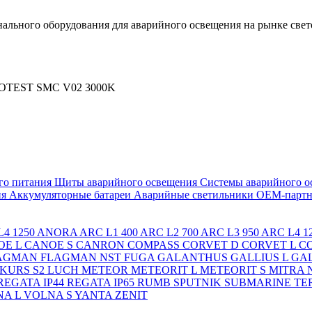
льного оборудования для аварийного освещения на рынке свет
OTEST SMC V02 3000K
го питания
Щиты аварийного освещения
Системы аварийного о
ия
Аккумуляторные батареи
Аварийные светильники ОЕМ-партн
4 1250
ANORA
ARC L1 400
ARC L2 700
ARC L3 950
ARC L4 1
OE L
CANOE S
CANRON
COMPASS
CORVET D
CORVET L
C
AGMAN
FLAGMAN NST
FUGA
GALANTHUS
GALLIUS L
GAL
KURS S2
LUCH
METEOR
METEORIT L
METEORIT S
MITRA
REGATA IP44
REGATA IP65
RUMB
SPUTNIK
SUBMARINE
TE
A L
VOLNA S
YANTA
ZENIT