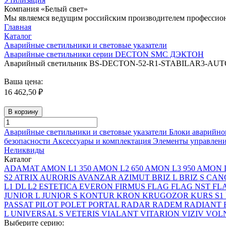
Компания «Белый свет»
Мы являемся ведущим российским производителем профессиона
Главная
Каталог
Аварийные светильники и световые указатели
Аварийные светильники серии DECTON SMC ДЭКТОН
Аварийный светильник BS-DECTON-52-R1-STABILAR3-AUT
Ваша цена:
16 462,50 ₽
В корзину
Аварийные светильники и световые указатели
Блоки аварийно
безопасности
Аксессуары и комплектация
Элементы управлен
Неликвиды
Каталог
ADAMAT
AMON L1 350
AMON L2 650
AMON L3 950
AMON L
S2
ATRIX
AURORIS
AVANZAR
AZIMUT
BRIZ L
BRIZ S
CAN
L1
DL L2
ESTETICA
EVERON
FIRMUS
FLAG
FLAG NST
FL
JUNIOR L
JUNIOR S
KONTUR
KRON
KRUGOZOR
KURS S1
PASSAT
PILOT
POLET
PORTAL
RADAR
RADEM
RADIANT
L
UNIVERSAL S
VETERIS
VIALANT
VITARION
VIZIV
VOLN
Выберите серию: