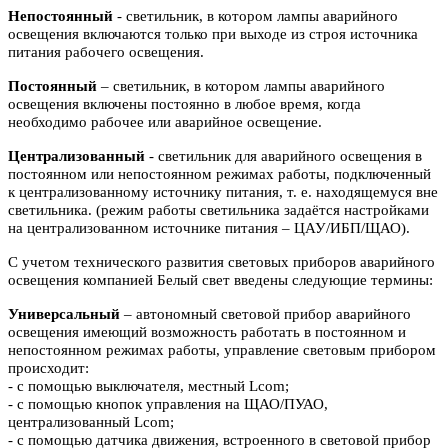
Непостоянный
- светильник, в котором лампы аварийного
освещения включаются
только при выходе из строя источника
питания рабочего освещения.
Постоянный
– светильник, в котором лампы аварийного
освещения включены
постоянно в любое время, когда
необходимо рабочее или аварийное
освещение.
Централизованный
- светильник для аварийного освещения в
постоянном или
непостоянном режимах работы, подключенный
к централизованному источнику питания, т. е. находящемуся вне
светильника. (режим работы светильника задаётся настройками
на централизованном источнике питания – ЦАУ/ИБП/ЩАО).
С учетом технического развития световых приборов аварийного
освещения компанией Белый свет введены следующие термины:
Универсальный
– автономный световой прибор аварийного
освещения имеющий возможность работать в постоянном и
непостоянном режимах работы, управление световым прибором
происходит:
- с помощью выключателя, местный Lcom;
- с помощью кнопок управления на ЩАО/ПУАО,
централизованный Lcom;
- с помощью датчика движения, встроенного в световой прибор