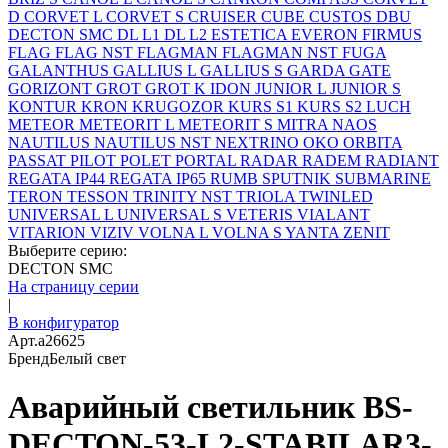
D
CORVET L
CORVET S
CRUISER
CUBE
CUSTOS
DBU
DECTON SMC
DL L1
DL L2
ESTETICA
EVERON
FIRMUS
FLAG
FLAG NST
FLAGMAN
FLAGMAN NST
FUGA
GALANTHUS
GALLIUS L
GALLIUS S
GARDA
GATE
GORIZONT
GROT
GROT K
IDON
JUNIOR L
JUNIOR S
KONTUR
KRON
KRUGOZOR
KURS S1
KURS S2
LUCH
METEOR
METEORIT L
METEORIT S
MITRA
NAOS
NAUTILUS
NAUTILUS NST
NEXTRINO
OKO
ORBITA
PASSAT
PILOT
POLET
PORTAL
RADAR
RADEM
RADIANT
REGATA IP44
REGATA IP65
RUMB
SPUTNIK
SUBMARINE
TERON
TESSON
TRINITY NST
TRIOLA
TWINLED
UNIVERSAL L
UNIVERSAL S
VETERIS
VIALANT
VITARION
VIZIV
VOLNA L
VOLNA S
YANTA
ZENIT
Выберите серию:
DECTON SMC
На страницу серии
|
В конфигуратор
Арт.
a26625
Бренд
Белый свет
Аварийный светильник BS-
DECTON-53-L2-STABILAR3-