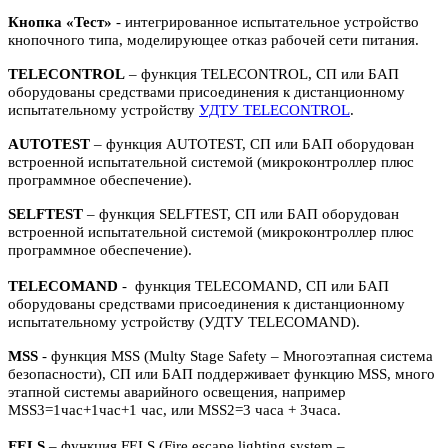
Кнопка «Тест»
- интегрированное испытательное устройство
кнопочного типа, моделирующее отказ рабочей сети питания.
TELECONTROL
– функция TELECONTROL, СП или БАП
оборудованы средствами присоединения к дистанционному
испытательному устройству
УДТУ TELECONTROL
.
AUTOTEST
– функция AUTOTEST, СП или БАП оборудован
встроенной испытательной системой (микроконтроллер плюс
программное обеспечение).
SELFTEST
– функция SELFTEST, СП или БАП оборудован
встроенной испытательной системой (микроконтроллер плюс
программное обеспечение).
TELECOMAND
- функция TELECOMAND, СП или БАП
оборудованы средствами присоединения к дистанционному
испытательному устройству (УДТУ TELECOMAND).
MSS
- функция MSS (Multy Stage Safety – Многоэтапная система
безопасности), СП или БАП поддерживает функцию MSS, много
этапной системы аварийного освещения, например
MSS3=1час+1час+1 час, или MSS2=3 часа + 3часа.
FELS
– функция FELS (Fire escape lighting system –