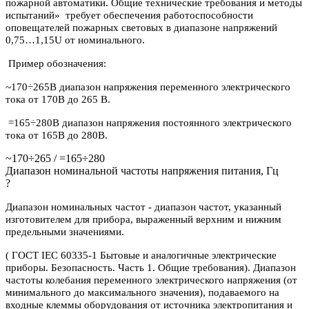
пожарной автоматики. Общие технические требования и методы
испытаний» требует обеспечения работоспособности
оповещателей пожарных световых в диапазоне напряжений
0,75…1,15U от номинального.
Пример обозначения:
~170÷265В диапазон напряжения переменного электрического
тока от 170В до 265 В.
=165÷280В диапазон напряжения постоянного электрического
тока от 165В до 280В.
~170÷265 / =165÷280
Диапазон номинальной частоты напряжения питания, Гц
?
Диапазон номинальных частот - диапазон частот, указанный
изготовителем для прибора, выраженный верхним и нижним
предельными значениями.
( ГОСТ IEC 60335-1 Бытовые и аналогичные электрические
приборы. Безопасность. Часть 1. Общие требования). Диапазон
частоты колебания переменного электрического напряжения (от
минимального до максимального значения), подаваемого на
входные клеммы оборудования от источника электропитания и