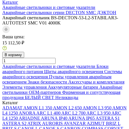
Каталог
Аварийные светильники и световые указатели
Аварийные светильники серии DECTON SMC ДЭКТОН
Аварийный светильник BS-DECTON-53-L2-STABILAR3-
AUTOTEST SMC V01 4000K
Ваша цена:
15 112,50 ₽
В корзину
Аварийные светильники и световые указатели
Блоки
аварийного питания
Щиты аварийного освещения
Системы
аварийного освещения
Пульты управления аварийным
освещением
Знаки безопасности
Аксессуары и комплектация
Элементы управления
Аккумуляторные батареи
Аварийные
светильники ОЕМ-партнеров
Фирменная и сопутствующая
продукция БЕЛЫЙ СВЕТ
Неликвиды
Каталог
ADAMAT
AMON L1 350
AMON L2 650
AMON L3 950
AMON
L4 1250
ANORA
ARC L1 400
ARC L2 700
ARC L3 950
ARC
L4 1250
ARIADNE
ARUNA IP40
ARUNA IP65
ASTERA S1
ASTERA S2
ATRIX
AURORIS
AVANZAR
AZIMUT
BRIZ L
BRIZ S
CANOE L
CANOE S
CANRON
COMPASS
CORVET