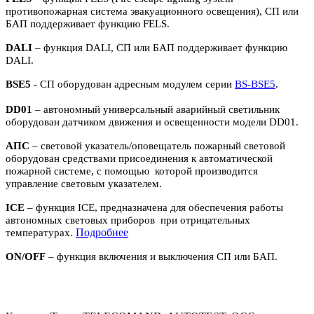
противопожарная система эвакуационного освещения), СП или
БАП поддерживает функцию FELS.
DALI
– функция DALI, СП или БАП поддерживает функцию
DALI.
BSE5
- СП оборудован адресным модулем серии
BS-BSE5
.
DD01
– автономный универсальный аварийный светильник
оборудован датчиком движения и освещенности модели DD01.
АПС
– световой указатель/оповещатель пожарный световой
оборудован средствами присоединения к автоматической
пожарной системе, с помощью которой производится
управление световым указателем.
ICE
– функция ICE, предназначена для обеспечения работы
автономных световых приборов при отрицательных
П
одробнее
температурах.
ON/OFF
– функция включения и выключения СП или БАП.