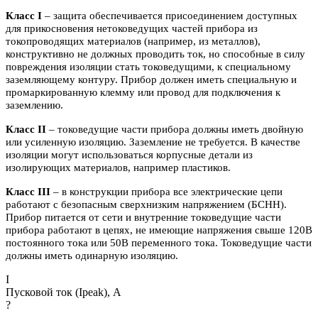
Класс I
– защита обеспечивается присоединением доступных
для прикосновения нетоковедущих частей прибора из
токопроводящих материалов (например, из металлов),
конструктивно не должных проводить ток, но способные в силу
повреждения изоляции стать токоведущими, к специальному
заземляющему контуру. Прибор должен иметь специальную и
промаркированную клемму или провод для подключения к
заземлению.
Класс II
– токоведущие части прибора должны иметь двойную
или усиленную изоляцию. Заземление не требуется. В качестве
изоляции могут использоваться корпусные детали из
изолирующих материалов, например пластиков.
Класс III
– в конструкции прибора все электрические цепи
работают с безопасным сверхнизким напряжением (БСНН).
Прибор питается от сети и внутренние токоведущие части
прибора работают в цепях, не имеющие напряжения свыше 120В
постоянного тока или 50В переменного тока. Токоведущие части
должны иметь одинарную изоляцию.
I
Пусковой ток (Ipeak), A
?