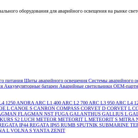
льного оборудования для аварийного освещения на рынке свет
го питания
Щиты аварийного освещения
Системы аварийного о
ия
Аккумуляторные батареи
Аварийные светильники ОЕМ-партн
4 1250
ANORA
ARC L1 400
ARC L2 700
ARC L3 950
ARC L4 1
OE L
CANOE S
CANRON
COMPASS
CORVET D
CORVET L
C
AGMAN
FLAGMAN NST
FUGA
GALANTHUS
GALLIUS L
GAL
KURS S2
LUCH
METEOR
METEORIT L
METEORIT S
MITRA
REGATA IP44
REGATA IP65
RUMB
SPUTNIK
SUBMARINE
TE
A L
VOLNA S
YANTA
ZENIT