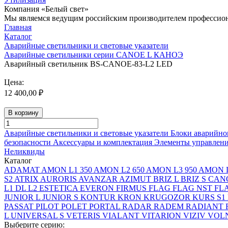
Компания «Белый свет»
Мы являемся ведущим российским производителем профессиона
Главная
Каталог
Аварийные светильники и световые указатели
Аварийные светильники серии CANOE L КАНОЭ
Аварийный светильник BS-CANOE-83-L2 LED
Цена:
12 400,00 ₽
В корзину
Аварийные светильники и световые указатели
Блоки аварийно
безопасности
Аксессуары и комплектация
Элементы управлен
Неликвиды
Каталог
ADAMAT
AMON L1 350
AMON L2 650
AMON L3 950
AMON L
S2
ATRIX
AURORIS
AVANZAR
AZIMUT
BRIZ L
BRIZ S
CAN
L1
DL L2
ESTETICA
EVERON
FIRMUS
FLAG
FLAG NST
FL
JUNIOR L
JUNIOR S
KONTUR
KRON
KRUGOZOR
KURS S1
PASSAT
PILOT
POLET
PORTAL
RADAR
RADEM
RADIANT
L
UNIVERSAL S
VETERIS
VIALANT
VITARION
VIZIV
VOLN
Выберите серию: