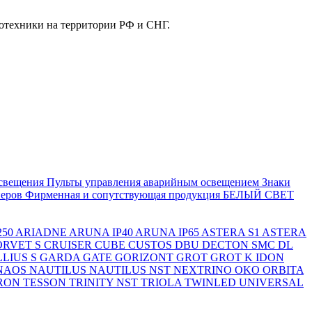
отехники на территории РФ и СНГ.
свещения
Пульты управления аварийным освещением
Знаки
еров
Фирменная и сопутствующая продукция БЕЛЫЙ СВЕТ
250
ARIADNE
ARUNA IP40
ARUNA IP65
ASTERA S1
ASTERA
ORVET S
CRUISER
CUBE
CUSTOS
DBU
DECTON SMC
DL
LIUS S
GARDA
GATE
GORIZONT
GROT
GROT K
IDON
NAOS
NAUTILUS
NAUTILUS NST
NEXTRINO
OKO
ORBITA
RON
TESSON
TRINITY NST
TRIOLA
TWINLED
UNIVERSAL