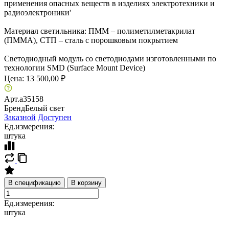
применения опасных веществ в изделиях электротехники и
радиоэлектроники'
Материал светильника: ПММ – полиметилметакрилат
(ПММА), СТП – сталь с порошковым покрытием
Светодиодный модуль со светодиодами изготовленными по
технологии SMD (Surface Mount Device)
Цена:
13 500,00 ₽
Арт.
a35158
Бренд
Белый свет
Заказной
Доступен
Ед.измерения:
штука
В спецификацию
В корзину
Ед.измерения:
штука