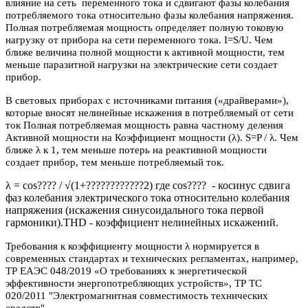
влияние на сеть переменного тока и сдвигают фазы колебания
потребляемого тока относительно фазы колебания напряжения.
Полная потребляемая мощность определяет полную токовую
нагрузку от прибора на сети переменного тока. I=S/U. Чем
ближе величина полной мощности к активной мощности, тем
меньше паразитной нагрузки на электрические сети создает
прибор.
В световых приборах с источниками питания («драйверами»),
которые вносят нелинейные искажения в потребляемый от сети
ток Полная потребляемая мощность равна частному деления
Активной мощности на Коэффициент мощности (λ). S=P / λ. Чем
ближе λ к 1, тем меньше потерь на реактивной мощности
создает прибор, тем меньше потребляемый ток.
λ = cos???? / √(1+????????????2) где cos???? - косинус сдвига
фаз колебания электрического тока относительно колебания
напряжения (искажения синусоидального тока первой
гармоники).THD - коэффициент нелинейных искажений.
Требования к коэффициенту мощности λ нормируется в
современных стандартах и технических регламентах, например,
ТР ЕАЭС 048/2019 «О требованиях к энергетической
эффективности энергопотребляющих устройств», ТР ТС
020/2011 "Электромагнитная совместимость технических
средств"