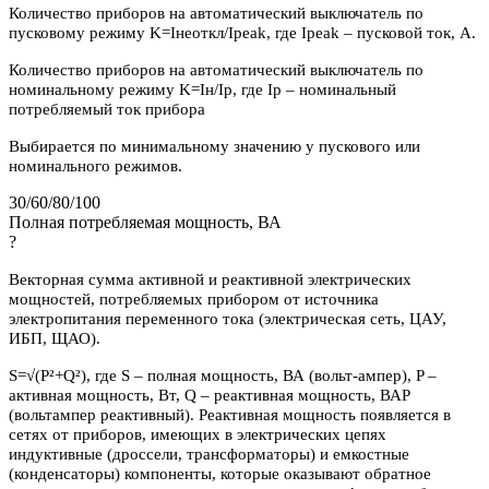
Количество приборов на автоматический выключатель по
пусковому режиму K=Iнеоткл/Ipeak, где Ipeak – пусковой ток, А.
Количество приборов на автоматический выключатель по
номинальному режиму K=Iн/Iр, где Iр – номинальный
потребляемый ток прибора
Выбирается по минимальному значению у пускового или
номинального режимов.
30/60/80/100
Полная потребляемая мощность, ВА
?
Векторная сумма активной и реактивной электрических
мощностей, потребляемых прибором от источника
электропитания переменного тока (электрическая сеть, ЦАУ,
ИБП, ЩАО).
S=√(P²+Q²), где S – полная мощность, ВА (вольт-ампер), P –
активная мощность, Вт, Q – реактивная мощность, ВАР
(вольтампер реактивный). Реактивная мощность появляется в
сетях от приборов, имеющих в электрических цепях
индуктивные (дроссели, трансформаторы) и емкостные
(конденсаторы) компоненты, которые оказывают обратное