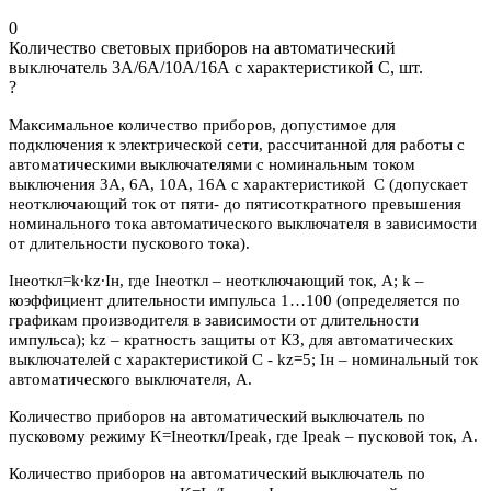
0
Количество световых приборов на автоматический
выключатель 3А/6А/10А/16А с характеристикой C, шт.
?
Максимальное количество приборов, допустимое для
подключения к электрической сети, рассчитанной для работы с
автоматическими выключателями с номинальным током
выключения 3А, 6А, 10А, 16А с характеристикой С (допускает
неотключающий ток от пяти- до пятисоткратного превышения
номинального тока автоматического выключателя в зависимости
от длительности пускового тока).
Iнеоткл=k∙kz∙Iн, где Iнеоткл – неотключающий ток, А; k –
коэффициент длительности импульса 1…100 (определяется по
графикам производителя в зависимости от длительности
импульса); kz – кратность защиты от КЗ, для автоматических
выключателей с характеристикой C - kz=5; Iн – номинальный ток
автоматического выключателя, А.
Количество приборов на автоматический выключатель по
пусковому режиму K=Iнеоткл/Ipeak, где Ipeak – пусковой ток, А.
Количество приборов на автоматический выключатель по