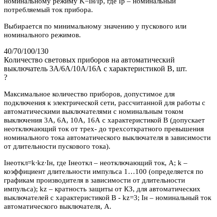
номинальному режиму K=Iн/Iр, где Iр – номинальный
потребляемый ток прибора.
Выбирается по минимальному значению у пускового или
номинального режимов.
40/70/100/130
Количество световых приборов на автоматический
выключатель 3А/6А/10А/16А с характеристикой В, шт.
?
Максимальное количество приборов, допустимое для
подключения к электрической сети, рассчитанной для работы с
автоматическими выключателями с номинальным током
выключения 3А, 6А, 10А, 16А с характеристикой В (допускает
неотключающий ток от трех- до трехсоткратного превышения
номинального тока автоматического выключателя в зависимости
от длительности пускового тока).
Iнеоткл=k∙kz∙Iн, где Iнеоткл – неотключающий ток, А; k –
коэффициент длительности импульса 1…100 (определяется по
графикам производителя в зависимости от длительности
импульса); kz – кратность защиты от КЗ, для автоматических
выключателей с характеристикой В - kz=3; Iн – номинальный ток
автоматического выключателя, А.