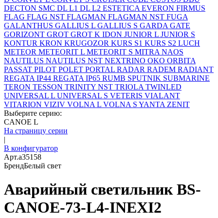
DECTON SMC
DL L1
DL L2
ESTETICA
EVERON
FIRMUS
FLAG
FLAG NST
FLAGMAN
FLAGMAN NST
FUGA
GALANTHUS
GALLIUS L
GALLIUS S
GARDA
GATE
GORIZONT
GROT
GROT K
IDON
JUNIOR L
JUNIOR S
KONTUR
KRON
KRUGOZOR
KURS S1
KURS S2
LUCH
METEOR
METEORIT L
METEORIT S
MITRA
NAOS
NAUTILUS
NAUTILUS NST
NEXTRINO
OKO
ORBITA
PASSAT
PILOT
POLET
PORTAL
RADAR
RADEM
RADIANT
REGATA IP44
REGATA IP65
RUMB
SPUTNIK
SUBMARINE
TERON
TESSON
TRINITY NST
TRIOLA
TWINLED
UNIVERSAL L
UNIVERSAL S
VETERIS
VIALANT
VITARION
VIZIV
VOLNA L
VOLNA S
YANTA
ZENIT
Выберите серию:
CANOE L
На страницу серии
|
В конфигуратор
Арт.
a35158
Бренд
Белый свет
Аварийный светильник BS-
CANOE-73-L4-INEXI2