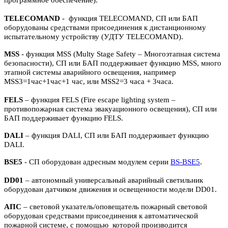
TELECOMAND
- функция TELECOMAND, СП или БАП
оборудованы средствами присоединения к дистанционному
испытательному устройству (УДТУ TELECOMAND).
MSS
- функция MSS (Multy Stage Safety – Многоэтапная система
безопасности), СП или БАП поддерживает функцию MSS, много
этапной системы аварийного освещения, например
MSS3=1час+1час+1 час, или MSS2=3 часа + 3часа.
FELS
– функция FELS (Fire escape lighting system –
противопожарная система эвакуационного освещения), СП или
БАП поддерживает функцию FELS.
DALI
– функция DALI, СП или БАП поддерживает функцию
DALI.
BSE5
- СП оборудован адресным модулем серии
BS-BSE5
.
DD01
– автономный универсальный аварийный светильник
оборудован датчиком движения и освещенности модели DD01.
АПС
– световой указатель/оповещатель пожарный световой
оборудован средствами присоединения к автоматической
пожарной системе, с помощью которой производится