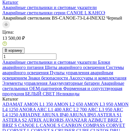
Каталог
Аварийные светильники и световые указатели
Аварийные светильники серии CANOE L КАНОЭ
Аварийный светильник BS-CANOE-73-L4-INEXI2 Черный
Цена:
13 500,00 ₽
В корзину
Аварийные светильники и световые указатели
Блоки
аварийного питания
Щиты аварийного освещения
Системы
аварийного освещения
Пульты управления аварийным
освещением
Знаки безопасности
Аксессуары и комплектация
Элементы управления
Аккумуляторные батареи
Аварийные
светильники ОЕМ-партнеров
Фирменная и сопутствующая
продукция БЕЛЫЙ СВЕТ
Неликвиды
Каталог
ADAMAT
AMON L1 350
AMON L2 650
AMON L3 950
AMON
L4 1250
ANORA
ARC L1 400
ARC L2 700
ARC L3 950
ARC
L4 1250
ARIADNE
ARUNA IP40
ARUNA IP65
ASTERA S1
ASTERA S2
ATRIX
AURORIS
AVANZAR
AZIMUT
BRIZ L
BRIZ S
CANOE L
CANOE S
CANRON
COMPASS
CORVET
D
CORVET L
CORVET S
CRUISER
CUBE
CUSTOS
DBU