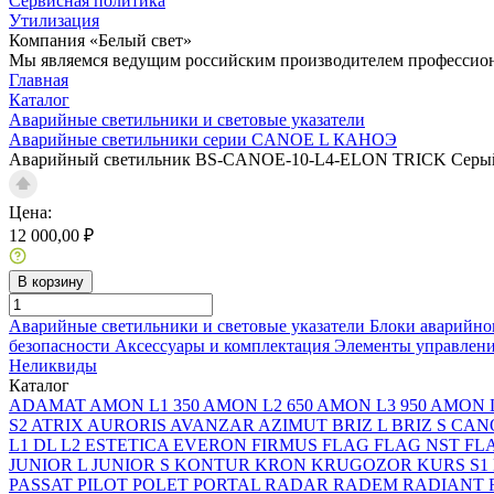
Сервисная политика
Утилизация
Компания «Белый свет»
Мы являемся ведущим российским производителем профессиона
Главная
Каталог
Аварийные светильники и световые указатели
Аварийные светильники серии CANOE L КАНОЭ
Аварийный светильник BS-CANOE-10-L4-ELON TRICK Серы
Цена:
12 000,00 ₽
В корзину
Аварийные светильники и световые указатели
Блоки аварийно
безопасности
Аксессуары и комплектация
Элементы управлен
Неликвиды
Каталог
ADAMAT
AMON L1 350
AMON L2 650
AMON L3 950
AMON L
S2
ATRIX
AURORIS
AVANZAR
AZIMUT
BRIZ L
BRIZ S
CAN
L1
DL L2
ESTETICA
EVERON
FIRMUS
FLAG
FLAG NST
FL
JUNIOR L
JUNIOR S
KONTUR
KRON
KRUGOZOR
KURS S1
PASSAT
PILOT
POLET
PORTAL
RADAR
RADEM
RADIANT