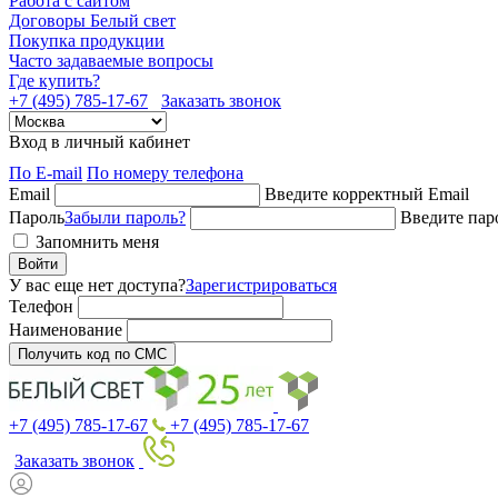
Работа с сайтом
Договоры Белый свет
Покупка продукции
Часто задаваемые вопросы
Где купить?
+7 (495) 785-17-67
Заказать звонок
Вход в личный кабинет
По E-mail
По номеру телефона
Email
Введите корректный Email
Пароль
Забыли пароль?
Введите пар
Запомнить меня
Войти
У вас еще нет доступа?
Зарегистрироваться
Телефон
Наименование
Получить код по СМС
+7 (495) 785-17-67
+7 (495) 785-17-67
Заказать звонок