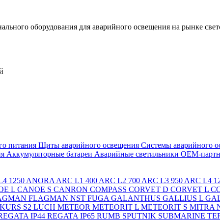
льного оборудования для аварийного освещения на рынке свет
й
го питания
Щиты аварийного освещения
Системы аварийного о
ия
Аккумуляторные батареи
Аварийные светильники ОЕМ-партн
4 1250
ANORA
ARC L1 400
ARC L2 700
ARC L3 950
ARC L4 1
OE L
CANOE S
CANRON
COMPASS
CORVET D
CORVET L
C
AGMAN
FLAGMAN NST
FUGA
GALANTHUS
GALLIUS L
GAL
KURS S2
LUCH
METEOR
METEORIT L
METEORIT S
MITRA
REGATA IP44
REGATA IP65
RUMB
SPUTNIK
SUBMARINE
TE