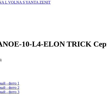
A L
VOLNA S
YANTA
ZENIT
CANOE-10-L4-ELON TRICK Се
й