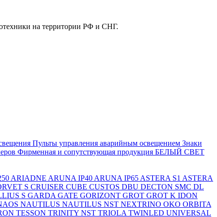
отехники на территории РФ и СНГ.
свещения
Пульты управления аварийным освещением
Знаки
еров
Фирменная и сопутствующая продукция БЕЛЫЙ СВЕТ
250
ARIADNE
ARUNA IP40
ARUNA IP65
ASTERA S1
ASTERA
ORVET S
CRUISER
CUBE
CUSTOS
DBU
DECTON SMC
DL
LIUS S
GARDA
GATE
GORIZONT
GROT
GROT K
IDON
NAOS
NAUTILUS
NAUTILUS NST
NEXTRINO
OKO
ORBITA
RON
TESSON
TRINITY NST
TRIOLA
TWINLED
UNIVERSAL