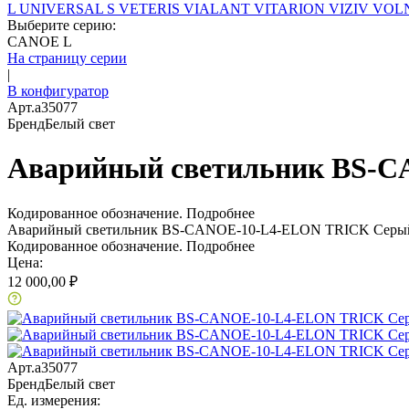
L
UNIVERSAL S
VETERIS
VIALANT
VITARION
VIZIV
VOLN
Выберите серию:
CANOE L
На страницу серии
|
В конфигуратор
Арт.
a35077
Бренд
Белый свет
Аварийный светильник BS-
Кодированное обозначение.
Подробнее
Аварийный светильник BS-CANOE-10-L4-ELON TRICK Серы
Кодированное обозначение.
Подробнее
Цена:
12 000,00 ₽
Арт.
a35077
Бренд
Белый свет
Ед. измерения: