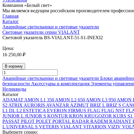
Компания «Белый свет»
Мы являемся ведущим российским производителем профессиона
Главная
Каталог
Аварийные светильники и световые указатели
Световые указатели серии VIALANT
Световой указатель BS-VIALANT-51-S1-INEXI2
Цена:
16 250,00 ₽
В корзину
Аварийные светильники и световые указатели
Блоки аварийно
безопасности
Аксессуары и комплектация
Элементы управлен
Неликвиды
Каталог
ADAMAT
AMON L1 350
AMON L2 650
AMON L3 950
AMON L
S2
ATRIX
AURORIS
AVANZAR
AZIMUT
BRIZ L
BRIZ S
CAN
L1
DL L2
ESTETICA
EVERON
FIRMUS
FLAG
FLAG NST
FL
JUNIOR L
JUNIOR S
KONTUR
KRON
KRUGOZOR
KURS S1
PASSAT
PILOT
POLET
PORTAL
RADAR
RADEM
RADIANT
L
UNIVERSAL S
VETERIS
VIALANT
VITARION
VIZIV
VOLN
Выберите серию: