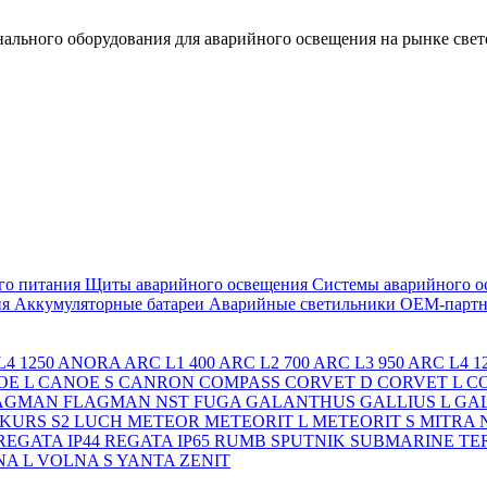
льного оборудования для аварийного освещения на рынке свет
го питания
Щиты аварийного освещения
Системы аварийного о
ия
Аккумуляторные батареи
Аварийные светильники ОЕМ-партн
4 1250
ANORA
ARC L1 400
ARC L2 700
ARC L3 950
ARC L4 1
OE L
CANOE S
CANRON
COMPASS
CORVET D
CORVET L
C
AGMAN
FLAGMAN NST
FUGA
GALANTHUS
GALLIUS L
GAL
KURS S2
LUCH
METEOR
METEORIT L
METEORIT S
MITRA
REGATA IP44
REGATA IP65
RUMB
SPUTNIK
SUBMARINE
TE
A L
VOLNA S
YANTA
ZENIT