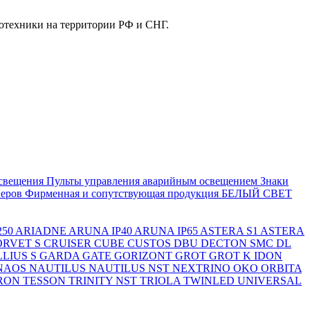
отехники на территории РФ и СНГ.
свещения
Пульты управления аварийным освещением
Знаки
еров
Фирменная и сопутствующая продукция БЕЛЫЙ СВЕТ
250
ARIADNE
ARUNA IP40
ARUNA IP65
ASTERA S1
ASTERA
ORVET S
CRUISER
CUBE
CUSTOS
DBU
DECTON SMC
DL
LIUS S
GARDA
GATE
GORIZONT
GROT
GROT K
IDON
NAOS
NAUTILUS
NAUTILUS NST
NEXTRINO
OKO
ORBITA
RON
TESSON
TRINITY NST
TRIOLA
TWINLED
UNIVERSAL