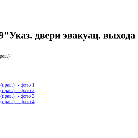
9"Указ. двери эвакуац. выхода 
рав.)"