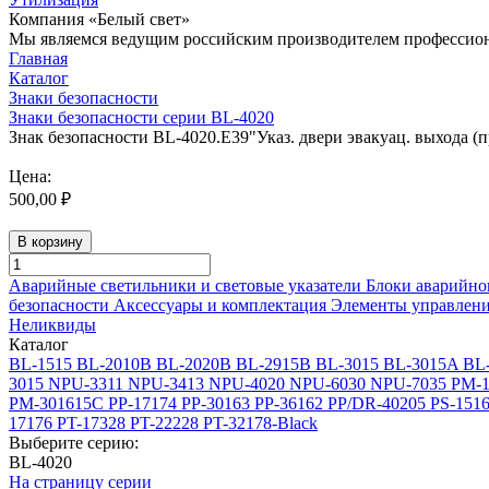
Компания «Белый свет»
Мы являемся ведущим российским производителем профессиона
Главная
Каталог
Знаки безопасности
Знаки безопасности серии BL-4020
Знак безопасности BL-4020.E39"Указ. двери эвакуац. выхода (п
Цена:
500,00 ₽
В корзину
Аварийные светильники и световые указатели
Блоки аварийно
безопасности
Аксессуары и комплектация
Элементы управлен
Неликвиды
Каталог
BL-1515
BL-2010B
BL-2020B
BL-2915B
BL-3015
BL-3015A
BL
3015
NPU-3311
NPU-3413
NPU-4020
NPU-6030
NPU-7035
PM-1
PM-301615C
PP-17174
PP-30163
PP-36162
PP/DR-40205
PS-151
17176
PT-17328
PT-22228
PT-32178-Black
Выберите серию:
BL-4020
На страницу серии