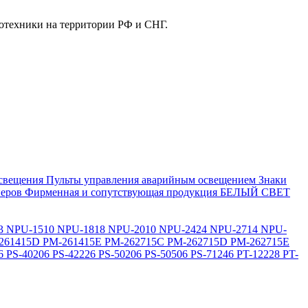
отехники на территории РФ и СНГ.
свещения
Пульты управления аварийным освещением
Знаки
еров
Фирменная и сопутствующая продукция БЕЛЫЙ СВЕТ
3
NPU-1510
NPU-1818
NPU-2010
NPU-2424
NPU-2714
NPU-
261415D
PM-261415E
PM-262715C
PM-262715D
PM-262715E
6
PS-40206
PS-42226
PS-50206
PS-50506
PS-71246
PT-12228
PT-