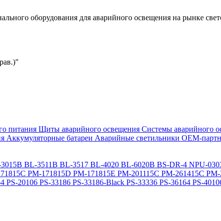
льного оборудования для аварийного освещения на рынке свет
рав.)"
го питания
Щиты аварийного освещения
Системы аварийного о
ия
Аккумуляторные батареи
Аварийные светильники ОЕМ-партн
-3015B
BL-3511B
BL-3517
BL-4020
BL-6020B
BS-DR-4
NPU-030
71815C
PM-171815D
PM-171815E
PM-201115C
PM-261415C
PM-
64
PS-20106
PS-33186
PS-33186-Black
PS-33336
PS-36164
PS-4010