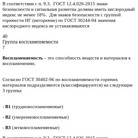
В соответствии с п. 9.3. ГОСТ 12.4.026-2015 знаки
безопасности и сигнальная разметка должны иметь кислородный
индекс не менее 18%. Для знаков безопасности с группой
горючести НГ (негорючие) по ГОСТ 30244-94 значения
кислородного индекса не устанавливаются
40
Группа воспламеняемости
?
Воспламеняемость
– это способность веществ и материалов к
воспламенению.
Согласно ГОСТ 30402-96 по воспламеняемости горючих
материалов подразделяются (классифицируются) на следующие
3 группы:
-
В1
(трудновоспламеняемые)
-
В2
(умеренновоспламеняемые)
-
В3
(легковоспламеняемые)
В соответствии с п. 9.3. ГОСТ 12.4.026-2015 знаки