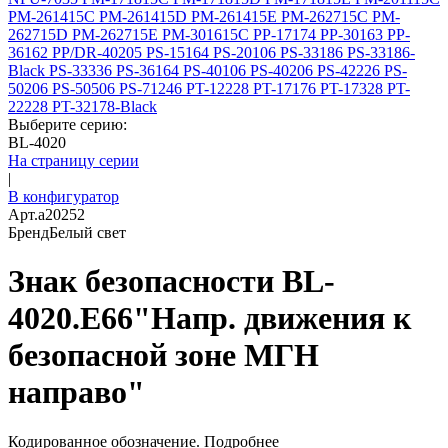
PM-261415C
PM-261415D
PM-261415E
PM-262715C
PM-
262715D
PM-262715E
PM-301615C
PP-17174
PP-30163
PP-
36162
PP/DR-40205
PS-15164
PS-20106
PS-33186
PS-33186-
Black
PS-33336
PS-36164
PS-40106
PS-40206
PS-42226
PS-
50206
PS-50506
PS-71246
PT-12228
PT-17176
PT-17328
PT-
22228
PT-32178-Black
Выберите серию:
BL-4020
На страницу серии
|
В конфигуратор
Арт.
a20252
Бренд
Белый свет
Знак безопасности BL-
4020.E66"Напр. движения к
безопасной зоне МГН
направо"
Кодированное обозначение.
Подробнее