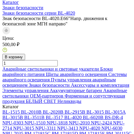
Каталог
Знаки безопасности
Знаки безопасности серии BL-4020
Знак безопасности BL-4020.E66"Напр. движения к
безопасной зоне МГН направо"
Цена:
500,00 ₽
В корзину
Аварийные светильники и световые указатели
Блоки
аварийного питания
Щиты аварийного освещения
Системы
аварийного освещения
Пульты управления аварийным
освещением
Знаки безопасности
Аксессуары и комплектация
Элементы управления
Аккумуляторные батареи
Аварийные
светильники ОЕМ-партнеров
Фирменная и сопутствующая
продукция БЕЛЫЙ СВЕТ
Неликвиды
Каталог
BL-1515
BL-2010B
BL-2020B
BL-2915B
BL-3015
BL-3015A
BL-3015B
BL-3511B
BL-3517
BL-4020
BL-6020B
BS-DR-4
NPU-0303
NPU-1510
NPU-1818
NPU-2010
NPU-2424
NPU-
2714
NPU-3015
NPU-3311
NPU-3413
NPU-4020
NPU-6030
NPU-7035
PM-171815C
PM-171815D
PM-171815E
PM-201115C