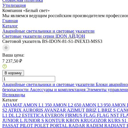
Сервисная политика
Утилизация
Компания «Белый свет»
Мы являемся ведущим российским производителем профессиона
Главная
Каталог
Аварийные светильники и световые указатели
Световые указатели серии IDON АЙДОН
Световой указатель BS-IDON-81-S1-INEXI3-MSS3
Ваша цена:
7 237,50 ₽
В корзину
Аварийные светильники и световые указатели
Блоки аварийно
безопасности
Аксессуары и комплектация
Элементы управлен
Неликвиды
Каталог
ADAMAT
AMON L1 350
AMON L2 650
AMON L3 950
AMON L
S2
ATRIX
AURORIS
AVANZAR
AZIMUT
BRIZ L
BRIZ S
CAN
L1
DL L2
ESTETICA
EVERON
FIRMUS
FLAG
FLAG NST
FL
JUNIOR L
JUNIOR S
KONTUR
KRON
KRUGOZOR
KURS S1
PASSAT
PILOT
POLET
PORTAL
RADAR
RADEM
RADIANT