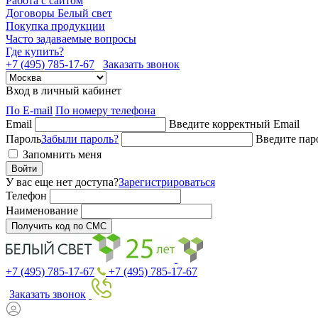
Работа с сайтом
Договоры Белый свет
Покупка продукции
Часто задаваемые вопросы
Где купить?
+7 (495) 785-17-67
Заказать звонок
Вход в личный кабинет
По E-mail
По номеру телефона
Email
Введите корректный Email
Пароль
Забыли пароль?
Введите пар
Запомнить меня
Войти
У вас еще нет доступа?
Зарегистрироваться
Телефон
Наименование
Получить код по СМС
+7 (495) 785-17-67
+7 (495) 785-17-67
Заказать звонок