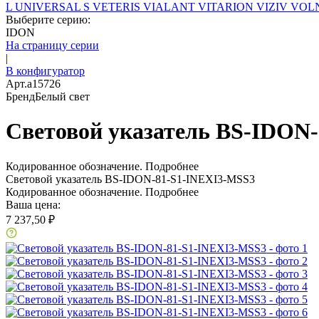
L
UNIVERSAL S
VETERIS
VIALANT
VITARION
VIZIV
VOLN
Выберите серию:
IDON
На страницу серии
|
В конфигуратор
Арт.
a15726
Бренд
Белый свет
Световой указатель BS-IDON
Кодированное обозначение.
Подробнее
Световой указатель BS-IDON-81-S1-INEXI3-MSS3
Кодированное обозначение.
Подробнее
Ваша цена:
7 237,50 ₽