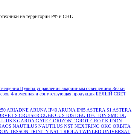
отехники на территории РФ и СНГ.
свещения
Пульты управления аварийным освещением
Знаки
еров
Фирменная и сопутствующая продукция БЕЛЫЙ СВЕТ
250
ARIADNE
ARUNA IP40
ARUNA IP65
ASTERA S1
ASTERA
ORVET S
CRUISER
CUBE
CUSTOS
DBU
DECTON SMC
DL
LIUS S
GARDA
GATE
GORIZONT
GROT
GROT K
IDON
NAOS
NAUTILUS
NAUTILUS NST
NEXTRINO
OKO
ORBITA
RON
TESSON
TRINITY NST
TRIOLA
TWINLED
UNIVERSAL