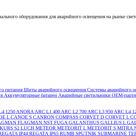
льного оборудования для аварийного освещения на рынке свет
го питания
Щиты аварийного освещения
Системы аварийного о
ия
Аккумуляторные батареи
Аварийные светильники ОЕМ-партн
4 1250
ANORA
ARC L1 400
ARC L2 700
ARC L3 950
ARC L4 1
OE L
CANOE S
CANRON
COMPASS
CORVET D
CORVET L
C
AGMAN
FLAGMAN NST
FUGA
GALANTHUS
GALLIUS L
GAL
KURS S2
LUCH
METEOR
METEORIT L
METEORIT S
MITRA
REGATA IP44
REGATA IP65
RUMB
SPUTNIK
SUBMARINE
TE