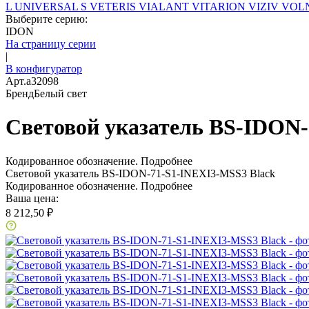
L
UNIVERSAL S
VETERIS
VIALANT
VITARION
VIZIV
VOLN
Выберите серию:
IDON
На страницу серии
|
В конфигуратор
Арт.
a32098
Бренд
Белый свет
Световой указатель BS-IDON-
Кодированное обозначение.
Подробнее
Световой указатель BS-IDON-71-S1-INEXI3-MSS3 Black
Кодированное обозначение.
Подробнее
Ваша цена:
8 212,50 ₽