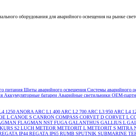
льного оборудования для аварийного освещения на рынке свет
го питания
Щиты аварийного освещения
Системы аварийного о
ия
Аккумуляторные батареи
Аварийные светильники ОЕМ-партн
4 1250
ANORA
ARC L1 400
ARC L2 700
ARC L3 950
ARC L4 1
OE L
CANOE S
CANRON
COMPASS
CORVET D
CORVET L
C
AGMAN
FLAGMAN NST
FUGA
GALANTHUS
GALLIUS L
GAL
KURS S2
LUCH
METEOR
METEORIT L
METEORIT S
MITRA
REGATA IP44
REGATA IP65
RUMB
SPUTNIK
SUBMARINE
TE