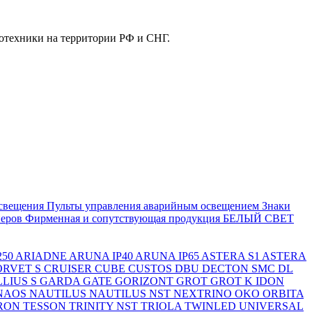
отехники на территории РФ и СНГ.
свещения
Пульты управления аварийным освещением
Знаки
еров
Фирменная и сопутствующая продукция БЕЛЫЙ СВЕТ
250
ARIADNE
ARUNA IP40
ARUNA IP65
ASTERA S1
ASTERA
ORVET S
CRUISER
CUBE
CUSTOS
DBU
DECTON SMC
DL
LIUS S
GARDA
GATE
GORIZONT
GROT
GROT K
IDON
NAOS
NAUTILUS
NAUTILUS NST
NEXTRINO
OKO
ORBITA
RON
TESSON
TRINITY NST
TRIOLA
TWINLED
UNIVERSAL