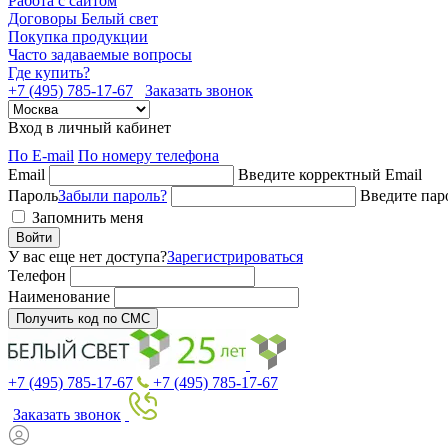
Работа с сайтом
Договоры Белый свет
Покупка продукции
Часто задаваемые вопросы
Где купить?
+7 (495) 785-17-67
Заказать звонок
Вход в личный кабинет
По E-mail
По номеру телефона
Email
Введите корректный Email
Пароль
Забыли пароль?
Введите пар
Запомнить меня
Войти
У вас еще нет доступа?
Зарегистрироваться
Телефон
Наименование
Получить код по СМС
+7 (495) 785-17-67
+7 (495) 785-17-67
Заказать звонок