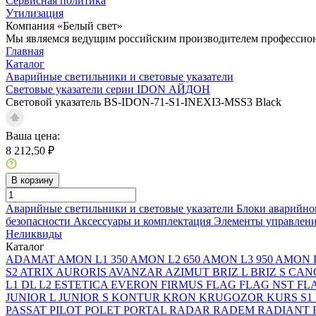
Сервисная политика
Утилизация
Компания «Белый свет»
Мы являемся ведущим российским производителем профессиона
Главная
Каталог
Аварийные светильники и световые указатели
Световые указатели серии IDON АЙДОН
Световой указатель BS-IDON-71-S1-INEXI3-MSS3 Black
Ваша цена:
8 212,50 ₽
В корзину
Аварийные светильники и световые указатели
Блоки аварийно
безопасности
Аксессуары и комплектация
Элементы управлен
Неликвиды
Каталог
ADAMAT
AMON L1 350
AMON L2 650
AMON L3 950
AMON L
S2
ATRIX
AURORIS
AVANZAR
AZIMUT
BRIZ L
BRIZ S
CAN
L1
DL L2
ESTETICA
EVERON
FIRMUS
FLAG
FLAG NST
FL
JUNIOR L
JUNIOR S
KONTUR
KRON
KRUGOZOR
KURS S1
PASSAT
PILOT
POLET
PORTAL
RADAR
RADEM
RADIANT