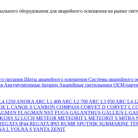
льного оборудования для аварийного освещения на рынке свет
го питания
Щиты аварийного освещения
Системы аварийного о
ия
Аккумуляторные батареи
Аварийные светильники ОЕМ-партн
4 1250
ANORA
ARC L1 400
ARC L2 700
ARC L3 950
ARC L4 1
OE L
CANOE S
CANRON
COMPASS
CORVET D
CORVET L
C
AGMAN
FLAGMAN NST
FUGA
GALANTHUS
GALLIUS L
GAL
KURS S2
LUCH
METEOR
METEORIT L
METEORIT S
MITRA
REGATA IP44
REGATA IP65
RUMB
SPUTNIK
SUBMARINE
TE
A L
VOLNA S
YANTA
ZENIT