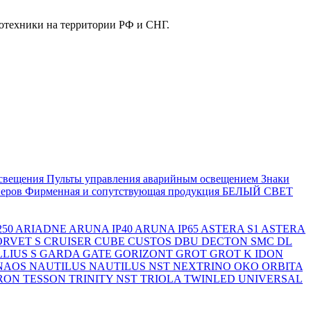
отехники на территории РФ и СНГ.
свещения
Пульты управления аварийным освещением
Знаки
еров
Фирменная и сопутствующая продукция БЕЛЫЙ СВЕТ
250
ARIADNE
ARUNA IP40
ARUNA IP65
ASTERA S1
ASTERA
ORVET S
CRUISER
CUBE
CUSTOS
DBU
DECTON SMC
DL
LIUS S
GARDA
GATE
GORIZONT
GROT
GROT K
IDON
NAOS
NAUTILUS
NAUTILUS NST
NEXTRINO
OKO
ORBITA
RON
TESSON
TRINITY NST
TRIOLA
TWINLED
UNIVERSAL