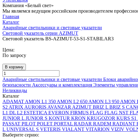
Компания «Белый свет»
Мы являемся ведущим российским производителем профессиона
Главная
Каталог
Аварийные светильники и световые указатели
Световой указатель серии AZIMUT
Световой указатель BS-AZIMUT-53-S1-STABILAR3
Цена:
По запросу
В корзину
Аварийные светильники и световые указатели
Блоки аварийно
безопасности
Аксессуары и комплектация
Элементы управлен
Неликвиды
Каталог
ADAMAT
AMON L1 350
AMON L2 650
AMON L3 950
AMON L
S2
ATRIX
AURORIS
AVANZAR
AZIMUT
BRIZ L
BRIZ S
CAN
L1
DL L2
ESTETICA
EVERON
FIRMUS
FLAG
FLAG NST
FL
JUNIOR L
JUNIOR S
KONTUR
KRON
KRUGOZOR
KURS S1
PASSAT
PILOT
POLET
PORTAL
RADAR
RADEM
RADIANT
L
UNIVERSAL S
VETERIS
VIALANT
VITARION
VIZIV
VOLN
Выберите серию: