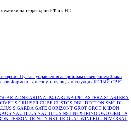
отехники на территории РФ и СНГ.
свещения
Пульты управления аварийным освещением
Знаки
еров
Фирменная и сопутствующая продукция БЕЛЫЙ СВЕТ
250
ARIADNE
ARUNA IP40
ARUNA IP65
ASTERA S1
ASTERA
ORVET S
CRUISER
CUBE
CUSTOS
DBU
DECTON SMC
DL
LIUS S
GARDA
GATE
GORIZONT
GROT
GROT K
IDON
NAOS
NAUTILUS
NAUTILUS NST
NEXTRINO
OKO
ORBITA
RON
TESSON
TRINITY NST
TRIOLA
TWINLED
UNIVERSAL