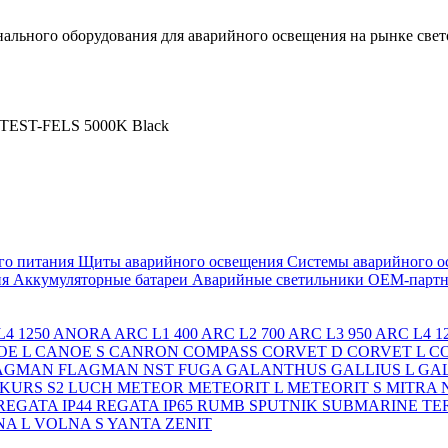
льного оборудования для аварийного освещения на рынке свет
EST-FELS 5000K Black
го питания
Щиты аварийного освещения
Системы аварийного о
ия
Аккумуляторные батареи
Аварийные светильники ОЕМ-партн
4 1250
ANORA
ARC L1 400
ARC L2 700
ARC L3 950
ARC L4 1
OE L
CANOE S
CANRON
COMPASS
CORVET D
CORVET L
C
AGMAN
FLAGMAN NST
FUGA
GALANTHUS
GALLIUS L
GAL
KURS S2
LUCH
METEOR
METEORIT L
METEORIT S
MITRA
REGATA IP44
REGATA IP65
RUMB
SPUTNIK
SUBMARINE
TE
A L
VOLNA S
YANTA
ZENIT