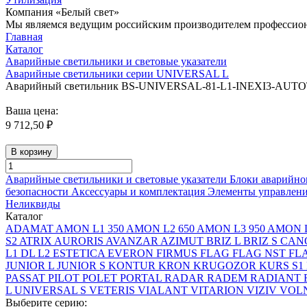
Компания «Белый свет»
Мы являемся ведущим российским производителем профессиона
Главная
Каталог
Аварийные светильники и световые указатели
Аварийные светильники серии UNIVERSAL L
Аварийный светильник BS-UNIVERSAL-81-L1-INEXI3-AUTOT
Ваша цена:
9 712,50 ₽
В корзину
Аварийные светильники и световые указатели
Блоки аварийно
безопасности
Аксессуары и комплектация
Элементы управлен
Неликвиды
Каталог
ADAMAT
AMON L1 350
AMON L2 650
AMON L3 950
AMON L
S2
ATRIX
AURORIS
AVANZAR
AZIMUT
BRIZ L
BRIZ S
CAN
L1
DL L2
ESTETICA
EVERON
FIRMUS
FLAG
FLAG NST
FL
JUNIOR L
JUNIOR S
KONTUR
KRON
KRUGOZOR
KURS S1
PASSAT
PILOT
POLET
PORTAL
RADAR
RADEM
RADIANT
L
UNIVERSAL S
VETERIS
VIALANT
VITARION
VIZIV
VOLN
Выберите серию: