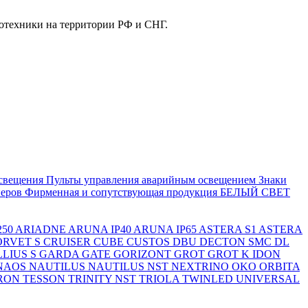
отехники на территории РФ и СНГ.
свещения
Пульты управления аварийным освещением
Знаки
еров
Фирменная и сопутствующая продукция БЕЛЫЙ СВЕТ
250
ARIADNE
ARUNA IP40
ARUNA IP65
ASTERA S1
ASTERA
ORVET S
CRUISER
CUBE
CUSTOS
DBU
DECTON SMC
DL
LIUS S
GARDA
GATE
GORIZONT
GROT
GROT K
IDON
NAOS
NAUTILUS
NAUTILUS NST
NEXTRINO
OKO
ORBITA
RON
TESSON
TRINITY NST
TRIOLA
TWINLED
UNIVERSAL