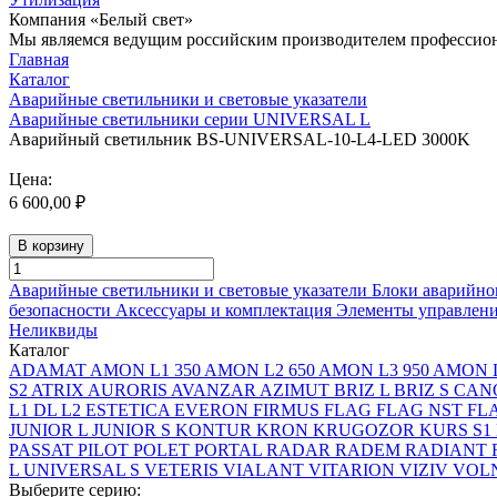
Компания «Белый свет»
Мы являемся ведущим российским производителем профессиона
Главная
Каталог
Аварийные светильники и световые указатели
Аварийные светильники серии UNIVERSAL L
Аварийный светильник BS-UNIVERSAL-10-L4-LED 3000K
Цена:
6 600,00 ₽
В корзину
Аварийные светильники и световые указатели
Блоки аварийно
безопасности
Аксессуары и комплектация
Элементы управлен
Неликвиды
Каталог
ADAMAT
AMON L1 350
AMON L2 650
AMON L3 950
AMON L
S2
ATRIX
AURORIS
AVANZAR
AZIMUT
BRIZ L
BRIZ S
CAN
L1
DL L2
ESTETICA
EVERON
FIRMUS
FLAG
FLAG NST
FL
JUNIOR L
JUNIOR S
KONTUR
KRON
KRUGOZOR
KURS S1
PASSAT
PILOT
POLET
PORTAL
RADAR
RADEM
RADIANT
L
UNIVERSAL S
VETERIS
VIALANT
VITARION
VIZIV
VOLN
Выберите серию: