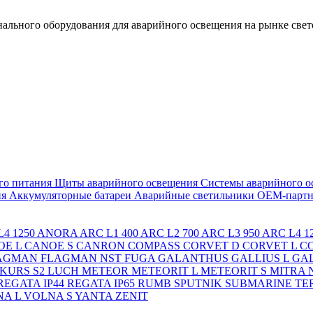
льного оборудования для аварийного освещения на рынке свет
го питания
Щиты аварийного освещения
Системы аварийного о
ия
Аккумуляторные батареи
Аварийные светильники ОЕМ-партн
4 1250
ANORA
ARC L1 400
ARC L2 700
ARC L3 950
ARC L4 1
OE L
CANOE S
CANRON
COMPASS
CORVET D
CORVET L
C
AGMAN
FLAGMAN NST
FUGA
GALANTHUS
GALLIUS L
GAL
KURS S2
LUCH
METEOR
METEORIT L
METEORIT S
MITRA
REGATA IP44
REGATA IP65
RUMB
SPUTNIK
SUBMARINE
TE
A L
VOLNA S
YANTA
ZENIT