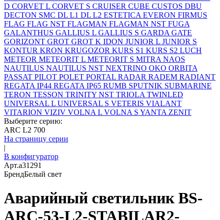
D
CORVET L
CORVET S
CRUISER
CUBE
CUSTOS
DBU
DECTON SMC
DL L1
DL L2
ESTETICA
EVERON
FIRMUS
FLAG
FLAG NST
FLAGMAN
FLAGMAN NST
FUGA
GALANTHUS
GALLIUS L
GALLIUS S
GARDA
GATE
GORIZONT
GROT
GROT K
IDON
JUNIOR L
JUNIOR S
KONTUR
KRON
KRUGOZOR
KURS S1
KURS S2
LUCH
METEOR
METEORIT L
METEORIT S
MITRA
NAOS
NAUTILUS
NAUTILUS NST
NEXTRINO
OKO
ORBITA
PASSAT
PILOT
POLET
PORTAL
RADAR
RADEM
RADIANT
REGATA IP44
REGATA IP65
RUMB
SPUTNIK
SUBMARINE
TERON
TESSON
TRINITY NST
TRIOLA
TWINLED
UNIVERSAL L
UNIVERSAL S
VETERIS
VIALANT
VITARION
VIZIV
VOLNA L
VOLNA S
YANTA
ZENIT
Выберите серию:
ARC L2 700
На страницу серии
|
В конфигуратор
Арт.
a31291
Бренд
Белый свет
Аварийный светильник BS-
ARC-53-L2-STABILAR2-