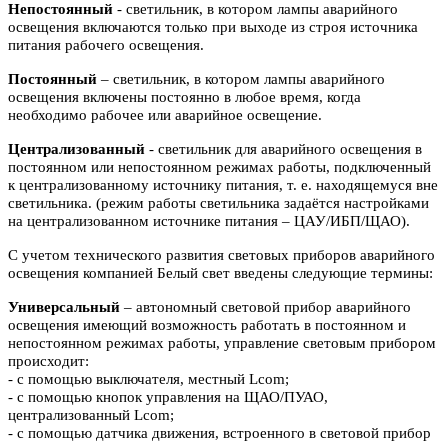
Непостоянный
- светильник, в котором лампы аварийного
освещения включаются
только при выходе из строя источника
питания рабочего освещения.
Постоянный
– светильник, в котором лампы аварийного
освещения включены
постоянно в любое время, когда
необходимо рабочее или аварийное
освещение.
Централизованный
- светильник для аварийного освещения в
постоянном или
непостоянном режимах работы, подключенный
к централизованному источнику питания, т. е. находящемуся вне
светильника. (режим работы светильника задаётся настройками
на централизованном источнике питания – ЦАУ/ИБП/ЩАО).
С учетом технического развития световых приборов аварийного
освещения компанией Белый свет введены следующие термины:
Универсальный
– автономный световой прибор аварийного
освещения имеющий возможность работать в постоянном и
непостоянном режимах работы, управление световым прибором
происходит:
- с помощью выключателя, местный Lcom;
- с помощью кнопок управления на ЩАО/ПУАО,
централизованный Lcom;
- с помощью датчика движения, встроенного в световой прибор