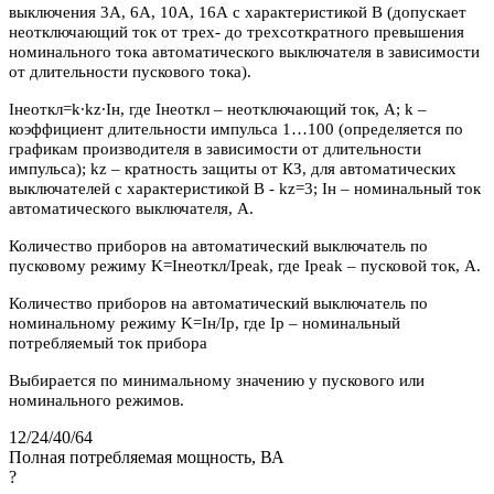
выключения 3А, 6А, 10А, 16А с характеристикой В (допускает
неотключающий ток от трех- до трехсоткратного превышения
номинального тока автоматического выключателя в зависимости
от длительности пускового тока).
Iнеоткл=k∙kz∙Iн, где Iнеоткл – неотключающий ток, А; k –
коэффициент длительности импульса 1…100 (определяется по
графикам производителя в зависимости от длительности
импульса); kz – кратность защиты от КЗ, для автоматических
выключателей с характеристикой В - kz=3; Iн – номинальный ток
автоматического выключателя, А.
Количество приборов на автоматический выключатель по
пусковому режиму K=Iнеоткл/Ipeak, где Ipeak – пусковой ток, А.
Количество приборов на автоматический выключатель по
номинальному режиму K=Iн/Iр, где Iр – номинальный
потребляемый ток прибора
Выбирается по минимальному значению у пускового или
номинального режимов.
12/24/40/64
Полная потребляемая мощность, ВА
?