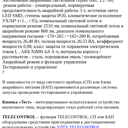
Автономный аварийный светильник серии ARC L2 700,
режим работы - универсальный, нормируемая
продолжительность аварийной работы 3 ч, источник света
LED SMD, степень защиты IP20, климатическое исполнение
УХЛ4* (+1…+35), номинальный световой поток в
нормальном режиме 2510 лм, номинальный световой поток в
аварийном режиме 868 лм, диапазон номинального
напряжения питания ~170÷265 / =165÷280 В, потребляемая
мощность 26,40 Вт, полная мощность 26,53 ВА, коэффициент
мощности 0,98, класс защиты от поражения электрическим
током I, , АКБ NiMH 4,0 А·ч, материалы корпуса /
рассеивателя – сталь, порошковая эмаль / поликарбонат
Аварийный режим и функции управления
Тестирование и управление
?
В зависимости от вида светового прибора (СП) или блока
аварийного питания (БАП) применяются различные системы
запуска проведения тестирования и управления:
Кнопка «Тест»
- интегрированное испытательное устройство
кнопочного типа, моделирующее отказ рабочей сети питания.
TELECONTROL
– функция TELECONTROL, СП или БАП
оборудованы средствами присоединения к дистанционному
испытательному устройству
УДТУ TELECONTROL
.