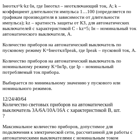
Iнеоткл=k∙kz∙Iн, где Iнеоткл – неотключающий ток, А; k –
коэффициент длительности импульса 1…100 (определяется по
графикам производителя в зависимости от длительности
импульса); kz – кратность защиты от КЗ, для автоматических
выключателей с характеристикой C - kz=5; Iн – номинальный ток
автоматического выключателя, А.
Количество приборов на автоматический выключатель по
пусковому режиму K=Iнеоткл/Ipeak, где Ipeak – пусковой ток, А.
Количество приборов на автоматический выключатель по
номинальному режиму K=Iн/Iр, где Iр – номинальный
потребляемый ток прибора.
Выбирается по минимальному значению у пускового или
номинального режимов.
12/24/40/64
Количество световых приборов на автоматический
выключатель 3А/6А/10А/16А с характеристикой В, шт.
?
Максимальное количество приборов, допустимое для
подключения к электрической сети, рассчитанной для работы с
автоматическими выключателями с номинальным током