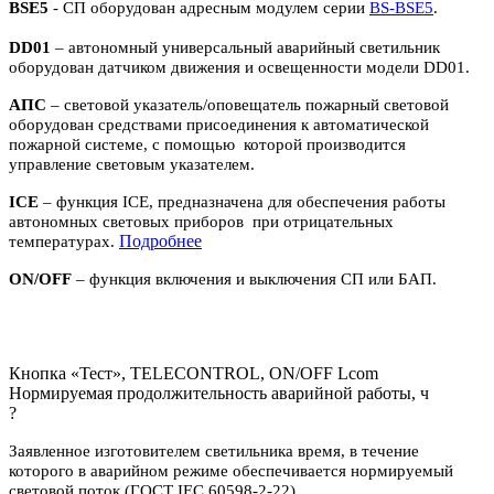
BSE5
- СП оборудован адресным модулем серии
BS-BSE5
.
DD01
– автономный универсальный аварийный светильник
оборудован датчиком движения и освещенности модели DD01.
АПС
– световой указатель/оповещатель пожарный световой
оборудован средствами присоединения к автоматической
пожарной системе, с помощью которой производится
управление световым указателем.
ICE
– функция ICE, предназначена для обеспечения работы
автономных световых приборов при отрицательных
П
одробнее
температурах.
ON/OFF
– функция включения и выключения СП или БАП.
Кнопка «Тест», TELECONTROL, ON/OFF Lcom
Нормируемая продолжительность аварийной работы, ч
?
Заявленное изготовителем светильника время, в течение
которого в аварийном режиме обеспечивается нормируемый
световой поток (ГОСТ IEC 60598-2-22)