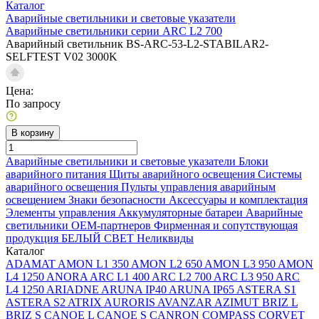
Каталог
Аварийные светильники и световые указатели
Аварийные светильники серии ARC L2 700
Аварийный светильник BS-ARC-53-L2-STABILAR2-
SELFTEST V02 3000K
Цена:
По запросу
В корзину
Аварийные светильники и световые указатели
Блоки
аварийного питания
Щиты аварийного освещения
Системы
аварийного освещения
Пульты управления аварийным
освещением
Знаки безопасности
Аксессуары и комплектация
Элементы управления
Аккумуляторные батареи
Аварийные
светильники ОЕМ-партнеров
Фирменная и сопутствующая
продукция БЕЛЫЙ СВЕТ
Неликвиды
Каталог
ADAMAT
AMON L1 350
AMON L2 650
AMON L3 950
AMON
L4 1250
ANORA
ARC L1 400
ARC L2 700
ARC L3 950
ARC
L4 1250
ARIADNE
ARUNA IP40
ARUNA IP65
ASTERA S1
ASTERA S2
ATRIX
AURORIS
AVANZAR
AZIMUT
BRIZ L
BRIZ S
CANOE L
CANOE S
CANRON
COMPASS
CORVET