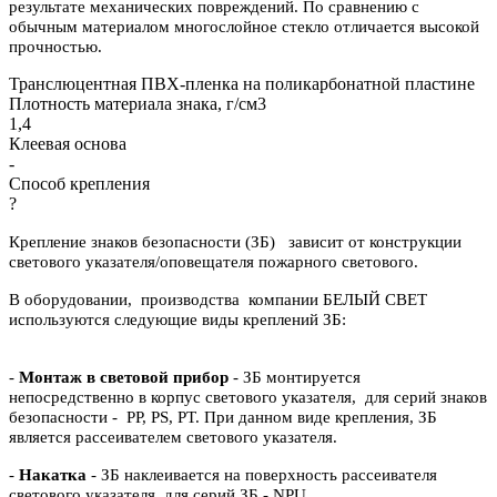
результате механических повреждений. По сравнению с
обычным материалом многослойное стекло отличается высокой
прочностью.
Транслюцентная ПВХ-пленка на поликарбонатной пластине
Плотность материала знака, г/см3
1,4
Клеевая основа
-
Способ крепления
?
Крепление знаков безопасности (ЗБ) зависит от конструкции
светового указателя/оповещателя пожарного светового.
В оборудовании, производства компании БЕЛЫЙ СВЕТ
используются следующие виды креплений ЗБ:
-
Монтаж в световой прибор
- ЗБ монтируется
непосредственно в корпус светового указателя, для серий знаков
безопасности - PP, PS, PT. При данном виде крепления, ЗБ
является рассеивателем светового указателя.
-
Накатка
- ЗБ наклеивается на поверхность рассеивателя
светового указателя, для серий ЗБ - NPU.