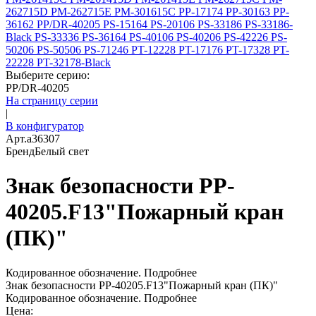
262715D
PM-262715E
PM-301615C
PP-17174
PP-30163
PP-
36162
PP/DR-40205
PS-15164
PS-20106
PS-33186
PS-33186-
Black
PS-33336
PS-36164
PS-40106
PS-40206
PS-42226
PS-
50206
PS-50506
PS-71246
PT-12228
PT-17176
PT-17328
PT-
22228
PT-32178-Black
Выберите серию:
PP/DR-40205
На страницу серии
|
В конфигуратор
Арт.
a36307
Бренд
Белый свет
Знак безопасности PP-
40205.F13"Пожарный кран
(ПК)"
Кодированное обозначение.
Подробнее
Знак безопасности PP-40205.F13"Пожарный кран (ПК)"
Кодированное обозначение.
Подробнее
Цена: