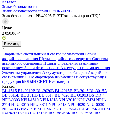
Каталог
Знаки безопасности
Знаки безопасности серии PP/DR-40205
Знак безопасности PP-40205.F13"Пожарный кран (ПК)"
Цена:
2 050,00 ₽
В корзину
Аварийные светильники и световые указатели
Блоки
аварийного питания
Щиты аварийного освещения
Системы
аварийного освещения
Пульты управления аварийным
освещением
Знаки безопасности
Аксессуары и комплектация
Элементы управления
Аккумуляторные батареи
Аварийные
светильники ОЕМ-партнеров
Фирменная и сопутствующая
продукция БЕЛЫЙ СВЕТ
Неликвиды
Каталог
BL-1515
BL-2010B
BL-2020B
BL-2915B
BL-3015
BL-3015A
BL-3015B
BL-3511B
BL-3517
BL-4020
BL-6020B
BS-DR-4
NPU-0303
NPU-1510
NPU-1818
NPU-2010
NPU-2424
NPU-
2714
NPU-3015
NPU-3311
NPU-3413
NPU-4020
NPU-6030
NPU-7035
PM-171815C
PM-171815D
PM-171815E
PM-201115C
PM-261415C
PM-261415D
PM-261415E
PM-262715C
PM-