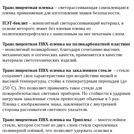
Транслюцентная пленка
– светорассеивающая самоклеящаяся
пленка применяемая для изготовления знаков безопасности.
ПЭТ-беклит
–
композитный светорассеивающий материал, в
основе которого лежит без клеевая пленка из
полиэтилентерефталата с нанесенным на нее печатным слоем.
Транслюцентная ПВХ-пленка на поликарбонатной пластине
-
м
онолитный поликарбонат,
благодаря сочетанию высоких
механических и оптических качеств, применяется в качестве
материала светотехнических изделий.
Транслюцентная ПВХ-пленка на закаленном стекле
- с
текло
сохраняет свои характеристики при воздействии низкой и
высокой температуры, стойко к температурным перепадам (до
°
250
С). Это позволяет применять такое стекло для
пожаробезопасных световых приборов. По стойкости к ударным
нагрузкам закаленные стекла превосходят обычные в 5 раз.
Пленка с изображением знака, наклеивается с внутренней
стороны рассеивателя светового указателя.
Транслюцентная ПВХ-пленка на Триплекс
– многослойное
стекло, которое состоит из двух слоев стекла скрепленных
полимерной плёнкой, что позволяет удержать осколки в