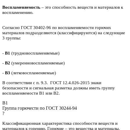
Воспламеняемость
– это способность веществ и материалов к
воспламенению.
Согласно ГОСТ 30402-96 по воспламеняемости горючих
материалов подразделяются (классифицируются) на следующие
3 группы:
-
В1
(трудновоспламеняемые)
-
В2
(умеренновоспламеняемые)
-
В3
(легковоспламеняемые)
В соответствии с п. 9.3. ГОСТ 12.4.026-2015 знаки
безопасности и сигнальная разметка должны иметь группу
воспламеняемости В1 или В2.
B1
Группа горючести по ГОСТ 30244-94
?
Классификационная характеристика способности веществ и
материалов к горению. Горючие – это вещества и материалы,