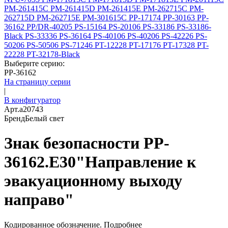
PM-261415C
PM-261415D
PM-261415E
PM-262715C
PM-
262715D
PM-262715E
PM-301615C
PP-17174
PP-30163
PP-
36162
PP/DR-40205
PS-15164
PS-20106
PS-33186
PS-33186-
Black
PS-33336
PS-36164
PS-40106
PS-40206
PS-42226
PS-
50206
PS-50506
PS-71246
PT-12228
PT-17176
PT-17328
PT-
22228
PT-32178-Black
Выберите серию:
PP-36162
На страницу серии
|
В конфигуратор
Арт.
a20743
Бренд
Белый свет
Знак безопасности PP-
36162.E30"Направление к
эвакуационному выходу
направо"
Кодированное обозначение.
Подробнее