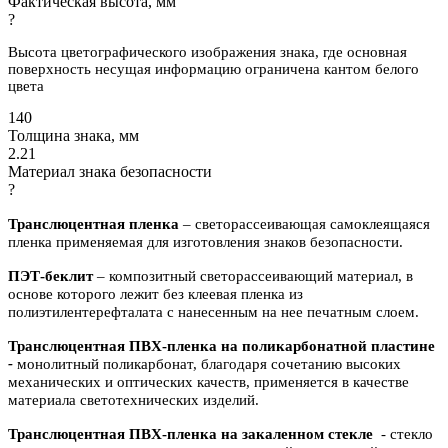
Фактическая высота, мм
?
Высота цветографического изображения знака, где основная
поверхность несущая информацию ограничена кантом белого
цвета
140
Толщина знака, мм
2.21
Материал знака безопасности
?
Транслюцентная пленка
– светорассеивающая самоклеящаяся
пленка применяемая для изготовления знаков безопасности.
ПЭТ-беклит
–
композитный светорассеивающий материал, в
основе которого лежит без клеевая пленка из
полиэтилентерефталата с нанесенным на нее печатным слоем.
Транслюцентная ПВХ-пленка на поликарбонатной пластине
-
м
онолитный поликарбонат,
благодаря сочетанию высоких
механических и оптических качеств, применяется в качестве
материала светотехнических изделий.
Транслюцентная ПВХ-пленка на закаленном стекле
- с
текло