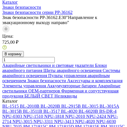
Каталог
Знаки безопасности
Знаки безопасности серии PP-36162
Знак безопасности PP-36162.E30"Направление к
эвакуационному выходу направо"
Цена:
725,00 ₽
В корзину
Аварийные светильники и световые указатели
Блоки
аварийного питания
Щиты аварийного освещения
Системы
аварийного освещения
Пульты управления аварийным
освещением
Знаки безопасности
Аксессуары и комплектация
Элементы управления
Аккумуляторные батареи
Аварийные
светильники ОЕМ-партнеров
Фирменная и сопутствующая
продукция БЕЛЫЙ СВЕТ
Неликвиды
Каталог
BL-1515
BL-2010B
BL-2020B
BL-2915B
BL-3015
BL-3015A
BL-3015B
BL-3511B
BL-3517
BL-4020
BL-6020B
BS-DR-4
NPU-0303
NPU-1510
NPU-1818
NPU-2010
NPU-2424
NPU-
2714
NPU-3015
NPU-3311
NPU-3413
NPU-4020
NPU-6030
NPU-7035
PM-171815C
PM-171815D
PM-171815E
PM-201115C