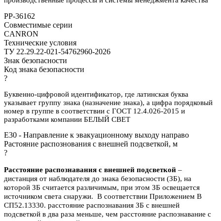
производственные процессы и системы менеджмента качества
PP-36162
Совместимые серии
CANRON
Технические условия
ТУ 22.29.22-021-54762960-2026
Знак безопасности
Код знака безопасности
?
Буквенно-цифровой идентификатор, где латинская буква
указывает группу знака (назначение знака), а цифра порядковый
номер в группе в соответствии с ГОСТ 12.4.026-2015 и
разработками компании БЕЛЫЙ СВЕТ
E30 - Направление к эвакуационному выходу направо
Растояние распознования с внешней подсветкой, м
?
Расстояние распознавания с внешней подсветкой
–
дистанция от наблюдателя до знака безопасности (ЗБ), на
которой ЗБ считается различимым, при этом ЗБ освещается
источником света снаружи. В соответствии Приложением В
СП52.13330. расстояние распознавания ЗБ с внешней
подсветкой в два раза меньше, чем расстояние распознавание с