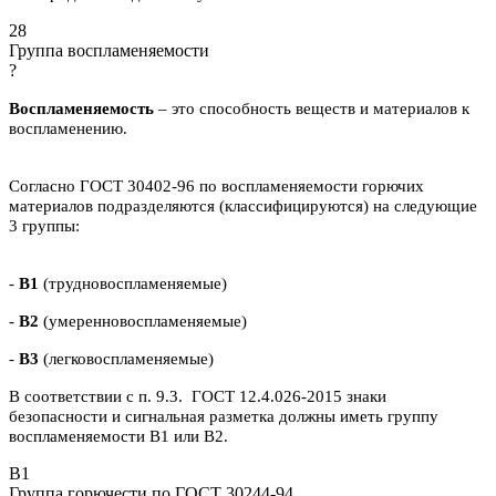
28
Группа воспламеняемости
?
Воспламеняемость
– это способность веществ и материалов к
воспламенению.
Согласно ГОСТ 30402-96 по воспламеняемости горючих
материалов подразделяются (классифицируются) на следующие
3 группы:
-
В1
(трудновоспламеняемые)
-
В2
(умеренновоспламеняемые)
-
В3
(легковоспламеняемые)
В соответствии с п. 9.3. ГОСТ 12.4.026-2015 знаки
безопасности и сигнальная разметка должны иметь группу
воспламеняемости В1 или В2.
B1
Группа горючести по ГОСТ 30244-94